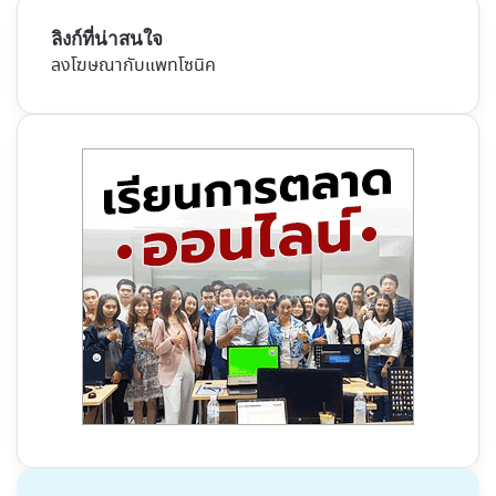
ลิงก์ที่น่าสนใจ
ลงโฆษณากับแพทโซนิค