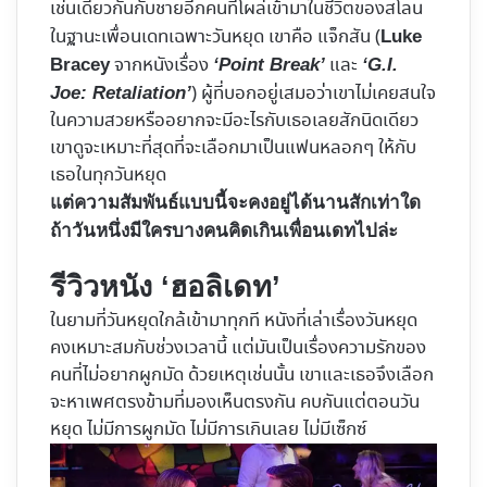
เช่นเดียวกันกับชายอีกคนที่โผล่เข้ามาในชีวิตของสโลน
ในฐานะเพื่อนเดทเฉพาะวันหยุด เขาคือ แจ็กสัน (
Luke
จากหนังเรื่อง
และ
Bracey
‘Point Break’
‘G.I.
) ผู้ที่บอกอยู่เสมอว่าเขาไม่เคยสนใจ
Joe: Retaliation’
ในความสวยหรืออยากจะมีอะไรกับเธอเลยสักนิดเดียว
เขาดูจะเหมาะที่สุดที่จะเลือกมาเป็นแฟนหลอกๆ ให้กับ
เธอในทุกวันหยุด
แต่ความสัมพันธ์แบบนี้จะคงอยู่ได้นานสักเท่าใด
ถ้าวันหนึ่งมีใครบางคนคิดเกินเพื่อนเดทไปล่ะ
รีวิวหนัง ‘ฮอลิเดท’
ในยามที่วันหยุดใกล้เข้ามาทุกที หนังที่เล่าเรื่องวันหยุด
คงเหมาะสมกับช่วงเวลานี้ แต่มันเป็นเรื่องความรักของ
คนที่ไม่อยากผูกมัด ด้วยเหตุเช่นนั้น เขาและเธอจึงเลือก
จะหาเพศตรงข้ามที่มองเห็นตรงกัน คบกันแต่ตอนวัน
หยุด ไม่มีการผูกมัด ไม่มีการเกินเลย ไม่มีเซ็กซ์