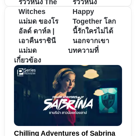
รีวิว
รีวิว
รีวิวหนัง The
รีวิวหนัง
หนัง
หนัง
Witches
Happy
The
Happy
แม่มด ของโร
Together โลก
Witches
Together
อัลด์ ดาห์ล |
นี้รักใครไม่ได้
แม่มด
โลก
ของ
นี้
เอาคืนราชินี
นอกจากเขา
โร
รัก
แม่มด
บทความที่
อัลด์
ใคร
เกี่ยวข้อง
ดาห์ล
ไม่
|
ได้
เอา
นอกจาก
คืน
เขา
ราชินี
แม่มด
Chilling Adventures of Sabrina