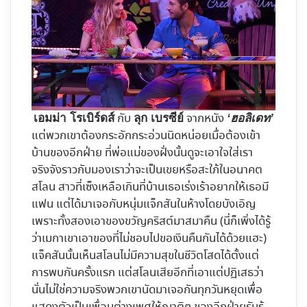
กับ
จากหนัง
เอมม่า โรเบิร์ดส์
ลุก เบรซีย์
‘ฮอลิเดท’
แต่พวกเขาต้องกระอักกระอ่วนนิดหน่อยเมื่อต้องเข้า
บ้านของอีกฝ่าย ที่พ่อแม่ของฝั่งนั้นดูจะเอาใจใส่เรา
จริงจังราวกับมองเราว่าจะเป็นเขยหรือสะใภ้ในอนาคต
สโลน สาวที่เซ็งเหลือเกินที่บ้านเธอเร่งเร้าอยากให้เธอมี
แฟน แต่ได้มาเจอกับหนุ่มแจ็กสันในห้างโดยบังเอิญ
เพราะทั้งสองเอาของขวัญคริสต์มาสมาคืน (นี่ก็เพิ่งได้รู้
ว่าเมกาเขาเอาของที่ไม่ชอบไปขอเงินคืนกันได้ด้วยแฮะ)
แจ็คสันนั้นเห็นสโลนไม่มีความสุขในชีวิตโสดได้ตั้งแต่
การพบกันครั้งแรก แต่สโลนเสียอีกที่เอาแต่ปฏิเสธว่า
นั่นไม่ใช่ความจริงพวกเขานัดมาเจอกันทุกวันหยุดเพื่อ