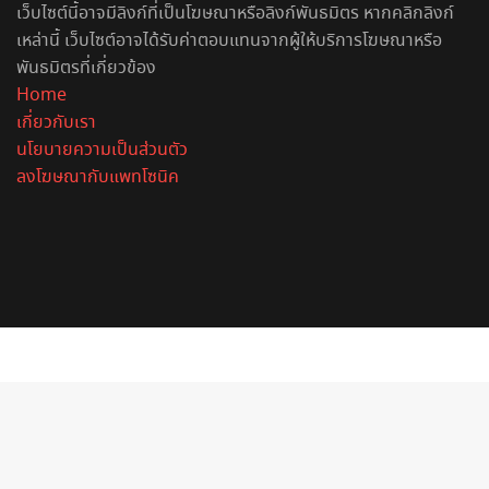
เว็บไซต์นี้อาจมีลิงก์ที่เป็นโฆษณาหรือลิงก์พันธมิตร หากคลิกลิงก์
เหล่านี้ เว็บไซต์อาจได้รับค่าตอบแทนจากผู้ให้บริการโฆษณาหรือ
พันธมิตรที่เกี่ยวข้อง
Home
เกี่ยวกับเรา
นโยบายความเป็นส่วนตัว
ลงโฆษณากับแพทโซนิค
Facebook
X
YouTube
Instagram
Spotify
Facebook
X
Telegram
Line
Back
to
top
button