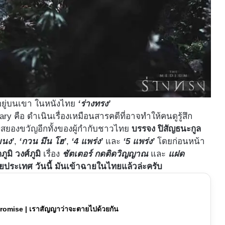
ี่อยู่บนเขา ในหนังไทย
‘ร่างทรง’
y คือ ดำเนินเรื่องเหมือนสารคดีที่อาจทำให้คนดูรู้สึก
งสยองขวัญอีกทั้งของผู้กำกับชาวไทย
บรรจง ปิสัญธนะกูล
ขนง’
,
‘กวน มึน โฮ’
,
‘4 แพร่ง’
และ
‘5 แพร่ง’
โดยก่อนหน้า
ูมิ วงศ์ภูมิ
เรื่อง
ชัตเตอร์ กดติดวิญญาณ
และ
แฝด
ประเทศ วันนี้ มันเข้าฉายในไทยแล้วล่ะครับ
he Promise | เราสัญญาว่าจะตายไปด้วยกัน