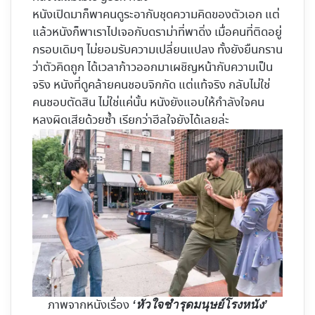
หนังเปิดมาก็พาคนดูระอากับชุดความคิดของตัวเอก แต่
แล้วหนังก็พาเราไปเจอกับดราม่าที่พาดิ่ง เมื่อคนที่ติดอยู่
กรอบเดิมๆ ไม่ยอมรับความเปลี่ยนแปลง ทั้งยังยืนกราน
ว่าตัวคิดถูก ได้เวลาก้าวออกมาเผชิญหน้ากับความเป็น
จริง หนังที่ดูคล้ายคนชอบจิกกัด แต่แท้จริง กลับไม่ใช่
คนชอบตัดสิน ไม่ใช่แค่นั้น หนังยังแอบให้กำลังใจคน
หลงผิดเสียด้วยซ้ำ เรียกว่าฮีลใจยังได้เลยล่ะ
ภาพจากหนังเรื่อง
‘หัวใจชำรุดมนุษย์โรงหนัง’