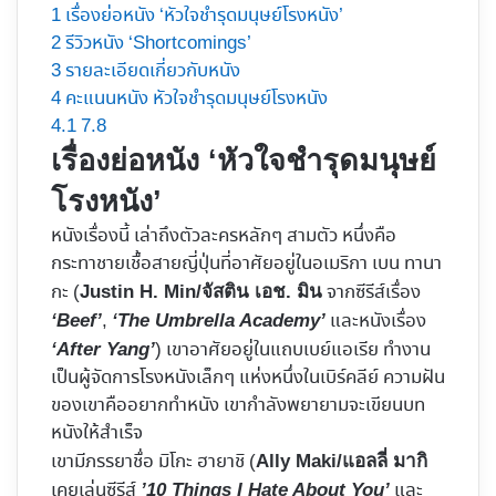
1
เรื่องย่อหนัง ‘หัวใจชำรุดมนุษย์โรงหนัง’
2
รีวิวหนัง ‘Shortcomings’
3
รายละเอียดเกี่ยวกับหนัง
4
คะแนนหนัง หัวใจชำรุดมนุษย์โรงหนัง
4.1
7.8
เรื่องย่อหนัง ‘หัวใจชำรุดมนุษย์
โรงหนัง’
หนังเรื่องนี้ เล่าถึงตัวละครหลักๆ สามตัว หนึ่งคือ
กระทาชายเชื้อสายญี่ปุ่นที่อาศัยอยู่ในอเมริกา เบน ทานา
กะ (
จากซีรีส์เรื่อง
Justin H. Min/จัสติน เอช. มิน
,
และหนังเรื่อง
‘Beef’
‘The Umbrella Academy’
) เขาอาศัยอยู่ในแถบเบย์แอเรีย ทำงาน
‘After Yang’
เป็นผู้จัดการโรงหนังเล็กๆ แห่งหนึ่งในเบิร์คลีย์ ความฝัน
ของเขาคืออยากทำหนัง เขากำลังพยายามจะเขียนบท
หนังให้สำเร็จ
เขามีภรรยาชื่อ มิโกะ ฮายาชิ (
Ally Maki/แอลลี่ มากิ
เคยเล่นซีรีส์
และ
’10 Things I Hate About You’