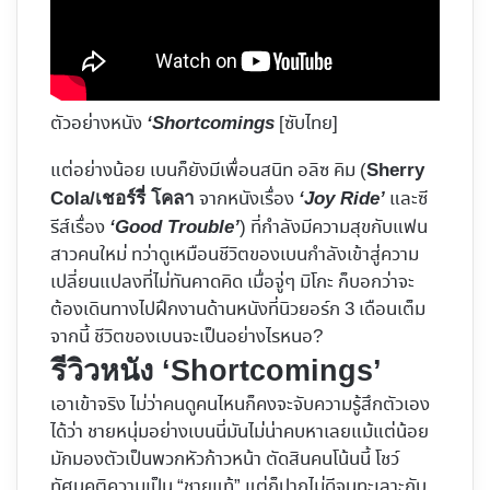
ตัวอย่างหนัง
[ซับไทย]
‘Shortcomings
แต่อย่างน้อย เบนก็ยังมีเพื่อนสนิท อลิซ คิม (
Sherry
จากหนังเรื่อง
และซี
Cola/เชอร์รี่ โคลา
‘Joy Ride’
รีส์เรื่อง
) ที่กำลังมีความสุขกับแฟน
‘Good Trouble’
สาวคนใหม่ ทว่าดูเหมือนชีวิตของเบนกำลังเข้าสู่ความ
เปลี่ยนแปลงที่ไม่ทันคาดคิด เมื่อจู่ๆ มิโกะ ก็บอกว่าจะ
ต้องเดินทางไปฝึกงานด้านหนังที่นิวยอร์ก 3 เดือนเต็ม
จากนี้ ชีวิตของเบนจะเป็นอย่างไรหนอ?
รีวิวหนัง ‘Shortcomings’
เอาเข้าจริง ไม่ว่าคนดูคนไหนก็คงจะจับความรู้สึกตัวเอง
ได้ว่า ชายหนุ่มอย่างเบนนี่มันไม่น่าคบหาเลยแม้แต่น้อย
มักมองตัวเป็นพวกหัวก้าวหน้า ตัดสินคนโน้นนี้ โชว์
ทัศนคติความเป็น “ชายแท้” แต่ก็ปากไม่ดีจนทะเลาะกับ