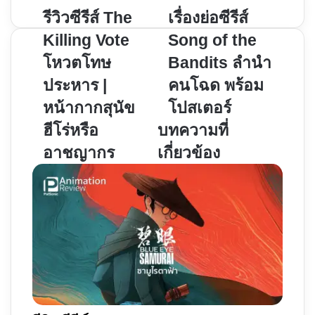
รีวิว
เรื่อง
รีวิวซีรีส์ The
เรื่องย่อซีรีส์
ซี
ย่อ
Killing Vote
Song of the
รีส์
ซี
โหวตโทษ
Bandits ลำนำ
The
รีส์
ประหาร |
คนโฉด พร้อม
Killing
Song
Vote
of
หน้ากากสุนัข
โปสเตอร์
โหวต
the
ฮีโร่หรือ
บทความที่
โทษ
Bandits
อาชญากร
เกี่ยวข้อง
ประหาร
ลำนำ
|
คน
หน้ากาก
โฉด
สุนัข
พร้อม
ฮีโร่
โปสเตอร์
หรือ
อาชญากร