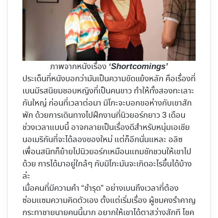
ภาพจากหนังเรื่อง
‘Shortcomings’
ประเด็นที่หนังบอกว่ามันเป็นความขัดแย้งหลัก คือเรื่องที่
เบนมีรสนิยมชอบหญิงที่เป็นคนขาว ทำให้ทั้งสองทะเลาะ
กันใหญ่ ก่อนที่เวลาต่อมา มิโกะจะบอกขอห่างกับเขาสัก
พัก ด้วยการเดินทางไปฝึกงานที่นิวยอร์กยาว 3 เดือน
ช่วงเวลาแบบนี้ อาจกลายเป็นเรื่องดีสำหรับหนุ่มเอเชีย
นอเมริกันที่จะได้ลองของใหม่ แต่ก็อีกนั่นแหละ อลิซ
เพื่อนสนิทก็ย้ายไปนิวยอร์กเหมือนแถมชักชวนให้เขาไป
ด้วย การได้มาอยู่ใกล้ๆ กับมิโกะมันจะเกิดอะไรขึ้นได้บ้าง
ล่ะ
เมื่อคนที่มีความคำ “ชำรุด” อย่างเบนถึงเวลาที่ต้อง
ซ่อมแซมความคิดตัวเอง ตั้งแต่เริ่มเรื่อง ผู้ชมคงรำคาญ
กระทาชายนายคนนี้มาก อยากให้เขาได้ตาสว่างสักที โชค