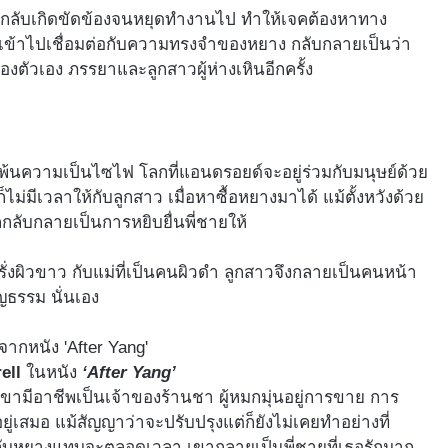
งนี่กลับเกิดขัดข้องจนหยุดทำงานไป ทำให้เจคต้องหาทาง
เข้าไปเชื่อมต่อกับความทรงจำของหยาง กลับกลายเป็นว่า
องตัวเอง ภรรยาและลูกสาวผู้ห่างเหินอีกครั้ง
ม่พ้นความเป็นไซไฟ โลกที่แอนดรอยด์จะอยู่ร่วมกับมนุษย์ด้วย
งก็ไม่มีเวลาให้กับลูกสาว เมื่อหาซื้อหยางมาได้ แม้ตั้งหวังด้วย
ก็กลับกลายเป็นการหยิบยื่นพี่ชายให้
็นฝรั่งผิวขาว กับแม่ที่เป็นคนผิวดำ ลูกสาวจึงกลายเป็นคนหน้า
ญธรรม นั่นเอง
ell
ในหนัง
‘After Yang’
น เขามีอาชีพเป็นเจ้าของร้านชา ผู้หมกมุ่นอยู่การขาย การ
ู่เสมอ แม้สัญญาว่าจะปรับปรุงแต่ก็ยังไม่เคยทำอย่างที่
ยู่กับหยางแทบจะตลอดเวลา เขากลายเป็นพี่ชายที่เธอรักมาก