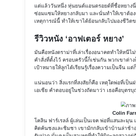
แต่แล้ววันหนึ่ง หุ่นยนต์แอนดรอยด์ที่ชื่อหยา
ซ่อมแซมให้หยางกลับมา และนั่นทำให้เขาต้อง
เหตุการณ์นี้ ทำให้เขาได้ย้อนกลับไปมองชีวิตข
รีวิวหนัง ‘อาฟเตอร์ หยาง’
มันคือหนังดราม่าที่เล่าเรื่องอนาคตทำให้หนีไ
คำสั่งที่ตั้งไว้ ครอบครัวนี้ก็เช่นกัน พวกเขาต่า
เป้าหมายให้ลูกได้เรียนรู้เรื่องความเป็นจีน แต่
แน่นอนว่า สิ่งแรกที่สงสัยก็คือ เหตุใดพ่อที่เป
เอเชีย คำตอบอยู่ในช่วงถัดมาว่า เธอคือบุตรบุ
Colin Farr
โคลิน ฟาร์เรลล์ ผู้เล่นเป็นเจค พ่อที่แสนละมุ
คิดค้นชงและชิมชา เขามักกลับเข้าบ้านล่าช้าอย
รับปาก นั่นคงเป็นสาเหตุที่ทำให้มิกะลูกสาวอ