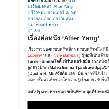
บทความนี้มีอะไรบ้าง?
ซ่อน
1
เรื่องย่อหนัง ‘After Yang’
2
รีวิวหนัง ‘อาฟเตอร์ หยาง’
3
รายละเอียดเกี่ยวกับหนัง
4
อาฟเตอร์ หยาง
4.1
8.4
เรื่องย่อหนัง ‘After Yang’
เรื่องราวของครอบครัวเล็กๆ ครอบครัวหนึ่ง ที่มี
Lobster’
และ
‘The Batman’
) ผู้พ่อที่เป็นเ
Turner-Smith/โจดี้ เทิร์นเนอร์-สมิธ
จากหนังเร
ลูกสาวมิกะ (
Malea Emma Tjandrawidjaja/มา
(
Justin H. Min/จัสติน เอช. มิน
จากซีรีส์เรื่อง
แม่หาซื้อมาเพื่อช่วยให้ความรู้เรื่องเกี่ยวกับจีน
แต่ไปๆ มาๆ หยางกลายเป็นพี่ชายสุดที่รักของม