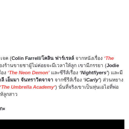
 เจค (
Colin Farrell/โคลิน ฟาร์เรลล์
จากหนังเรื่อง
‘The
จ้าของร้านขายชาผู้ไม่ค่อยจะมีเวลาให้ลูก เขามีภรรยา (
Jodie
ื่อง
‘The Neon Demon’
และซีรีส์เรื่อง
‘Nightflyers’
) และมี
ลี เอ็มมา จันทราวิดจาจา
จากซีรีส์เรื่อง
‘iCarly’
) ส่วนหยาง
‘
The Umbrella Academy
‘
) นั่นที่จริงเขาเป็นหุ่นเอไอที่พ่อ
ให้ลูกสาว
ิกะ