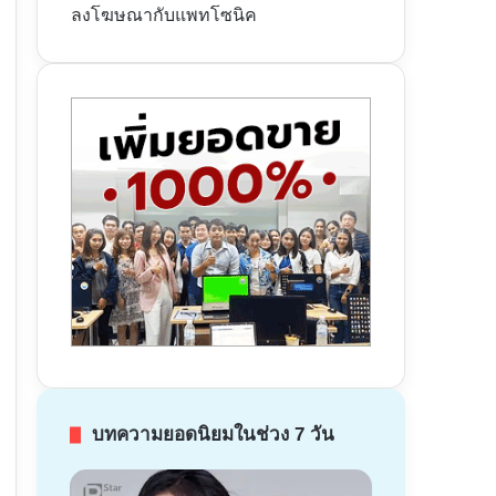
ลงโฆษณากับแพทโซนิค
บทความยอดนิยมในช่วง 7 วัน