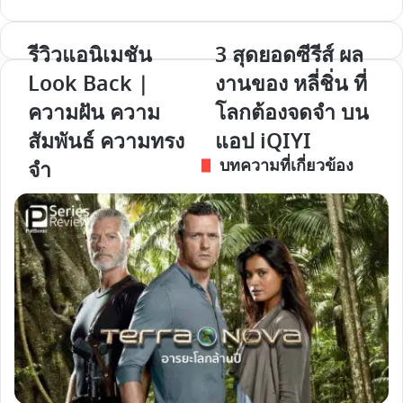
รีวิวแอนิเมชัน
3 สุดยอดซีรีส์ ผล
รีวิว
3 สุด
แอนิเมชัน
ยอด
Look Back |
งานของ หลี่ชิ่น ที่
Look
ซี
ความฝัน ความ
โลกต้องจดจำ บน
Back
รีส์
สัมพันธ์ ความทรง
แอป iQIYI
|
ผล
ความ
งาน
บทความที่เกี่ยวข้อง
จำ
ฝัน
ของ
ความ
หลี่
สัมพันธ์
ชิ่น
ความ
ที่
ทรง
โลก
จำ
ต้อง
จดจำ
บน
แอป iQIYI