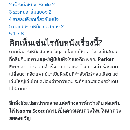
2
เรื่องย่อหนัง ‘Smile 2’
3
รีวิวหนัง ‘ยิ้มสยอง 2’
4
รายละเอียดเกี่ยวกับหนัง
5
คะแนนรีวิวหนัง ยิ้มสยอง 2
5.1
7.8
คิดเห็นเช่นไรกับหนังเรื่องนี้?
ภาคต่อของหนังสยองขวัญขายไอเดียใหม่ๆ ปีศาจยิ้มสยอง
Parker
ที่กลืนกินเฉพาะมนุษย์ผู้มีปมฝังใจในอดีต ผกก.
Finn
สานต่อความสำเร็จจากภาคแรกด้วยการเล่าเรื่องเดิม
เปลี่ยนจากจิตแพทย์มาเป็นศิลปินที่กำลังทัวร์คอนเสิร์ต แต่
เล่นใหญ่เล่นโตและโฉ่งฉ่างกว่าเดิม ระทึกและสยองกว่าเดิม
ไปหลายเท่า
อีกทั้งยังแปลกประหลาดแต่สร้างสรรค์กว่าเดิม ส่งเสริม
ให้ Naomi Scott กลายเป็นดาวเด่นดวงใหม่ในแวดวง
สยองขวัญ