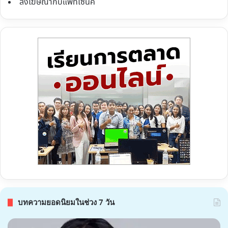
ลงโฆษณากับแพทโซนิค
บทความยอดนิยมในช่วง 7 วัน