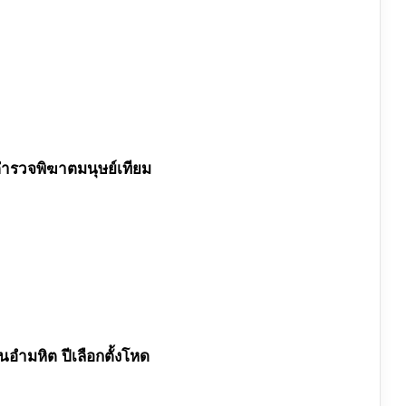
 ตำรวจพิฆาตมนุษย์เทียม
ืนอำมหิต ปีเลือกตั้งโหด