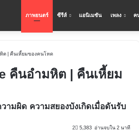
ภาพยนตร์
ซีรีส์
แอนิเมชัน
เพลง
คน
มหิต | คืนเหี้ยมของคนโหด
e คืนอำมหิต | คืนเหี้ยม
ีความผิด ความสยองบังเกิดเมื่อดันรับ
2
5,383
อ่านจบใน 2 นาที