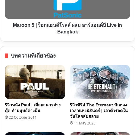
แอนด์
โรล
ล์
Maroon 5 | ร็อกแอนด์โรลล์ ผสม อาร์แอนด์บี Live in
ผสม
Bangkok
อาร์
แอนด์
บี
บทความที่เกี่ยวข้อง
Live
in
Bangkok
รีวิวหนัง Paul | เมื่อมะนาวต่าง
รีวิวซีรีส์ The Eternaut นักท่อง
ดุ๊ด ทำมนุษย์ต่างมึน
เวลาแห่งนิรันดร์ | เอาตัวรอดใน
วันโลกล่มสลาย
22 October 2011
11 May 2025