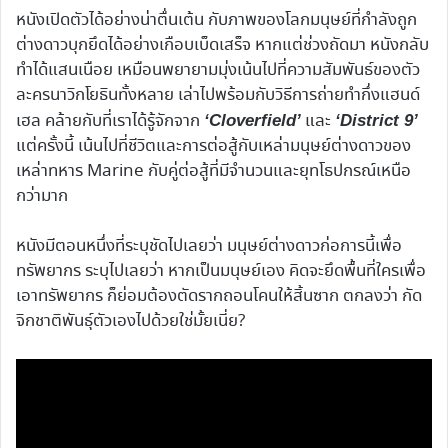
หนังเปิดตัวได้อย่างน่าตื่นเต้น กับภาพของโลกมนุษย์ที่กำลังถูก
ต่างดาวบุกยึดได้อย่างเกือบเบ็ดเสร็จ หากแต่ช่วงถัดมา หนังกลับ
ทำได้แสนเนือย เหมือนพยายามมุ่งเน้นไปที่ความสัมพันธ์ของตัว
ละครนาวิกโยธินทั้งหลาย เล่าไปพร้อมกับวิธีการถ่ายทำกึ่งแฮนด์
เฮล คล้ายกับที่เราได้รู้จักจาก
และ
‘Cloverfield’
‘District 9’
แต่ครั้งนี้ เน้นไปที่ชีวิตและการต่อสู้กับเหล่ามนุษย์ต่างดาวของ
เหล่าทหาร Marine กับคู่ต่อสู้ที่มีจำนวนและยุทโธปกรณ์เหนือ
กว่ามาก
หนังมีตอนหนึ่งที่ระบุชัดไปเลยว่า มนุษย์ต่างดาวก่อการนี้เพื่อ
ทรัพยากร ระบุไปเลยว่า หากเป็นมนุษย์เอง คิดจะยึดพื้นที่ใครเพื่อ
เอาทรัพยากร ก็ย่อมต้องตัดรากถอนโคนให้สิ้นซาก ตกลงว่า กัด
จิกชาติพันธุ์ตัวเองไปด้วยใช่มั้ยเนี่ย?