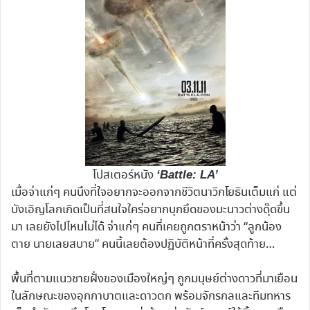
โปสเตอร์หนัง
‘Battle: LA’
เมื่อจ่าแก่ๆ คนนึงที่ใจอยากจะออกจากชีวิตนาวิกโยธินเต็มแก่ แต่
บังเอิญโลกเกิดเป็นที่สนใจใคร่อยากบุกยึดของมะนาวต่างดุ๊ดขึ้น
มา เลยยังไปไหนไม่ได้ จ่าแก่ๆ คนที่เคยถูกตราหน้าว่า “ลูกน้อง
ตาย นายเลยสบาย” คนนี้เลยต้องปฏิบัติหน้าที่ครั้งสุดท้าย…
พื้นที่ตามแนวชายฝั่งของเมืองใหญ่ๆ ถูกมนุษย์ต่างดาวที่มาเยือน
ในลักษณะของอุกกาบาตและดาวตก พร้อมจักรกลและทีมทหาร