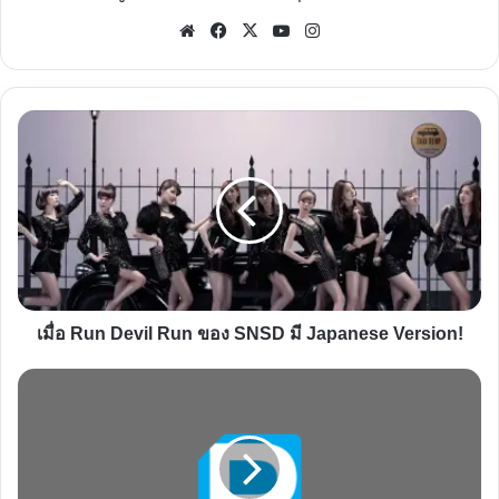
Website
Facebook
X
YouTube
Instagram
เมื่อ
Run
Devil
Run
ของ
SNSD
มี
Japanese
เมื่อ Run Devil Run ของ SNSD มี Japanese Version!
Version!
Maroon
5
|
ร็
อก