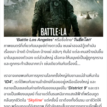
หรือชื่อไทย
‘Battle Los Angeles’
‘วันยึดโลก’
ภาพยนตร์ที่เกี่ยวกับมนุษย์ต่างดาวนั้น ชนเผ่าฮอลลีวู้ดทำมัน
เรื่อยมา บ้างดี บ้างโอเค บ้างแย่ สลับๆ กันไป แต่ละคนสร้างมันขึ้น
มาในมุมของตัวเอง แต่ส่วนใหญ่ เลือกจะให้มนุษย์เป็นผู้ถูกรุกราน
และถูกกระทำเสียมากกว่า เช่นเดียวกันกับเรื่องนี้…
เราอาจเคยพบกับการรุกรานโลกครั้งใหญ่กับยานแม่ลำมหึมาใน
, เราได้พบกับยานลำยักษ์ที่ลอยอยู่เหนือเมืองใหญ่ และ
‘ID4’
กลายเป็นเชลยในค่ายกักกันของมนุษย์ใน
และเรา
‘District 9’
อาจเป็นเพียงมนุษย์ ที่เอาแต่ดิ้นรนหนีจากแสงสีฟ้าที่พร้อมดูด
กลืนทุกชีวิตใน
แต่ครั้งนี้ เราต้องทั้งดิ้นรน เอาชีวิตให้
‘Skyline’
รอด พร้อมกอบกู้อิสรภาพ ที่กำลังสูญสิ้นจากการรุกรานยึดพื้นที่