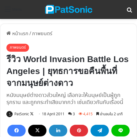
ค้
Menu
หน้าแรก
/
ภาพยนตร์
ภาพยนตร์
รีวิว World Invasion Battle Los
Angeles | ยุทธการขอคืนพื้นที่
จากมนุษย์ต่างดาว
หนังมนุษย์ต่างดาวส่วนใหญ่ เลือกจะให้มนุษย์เป็นผู้ถูก
รุกราน และถูกกระทำเสียมากกว่า เช่นเดียวกันกับเรื่องนี้
Follow
PatSonic
18 April 2011
3
4,415
อ่านจบใน 2 นาที
on
X