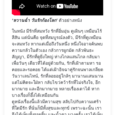
‘หวานฉ่ำ วันรักก้องโลก’
ตัวอย่างหนัง
ในหนัง มีรักที่สมหวัง รักที่อิ่มอุ่น ดูเผินๆ เหมือนไร้
สีสัน แต่นั่นคือ จุดที่สมบูรณ์ลงตัว, มีรักที่ดูเหมือน
จะสมหวัง หากแต่เมื่อถึงวันหนึ่ง หนึ่งใจอาจค้นพบ
ความกลัวในตัวเอง กลัวการผูกมัด กลัวพันธะ
สัญญา, มีรักที่ดูยิ่งใหญ่ ห่างไกลแสนไกล กลับมา
เพื่อวันๆ เดียวที่ได้อยู่ด้วยกัน, รักที่เฝ้าตามหา รอ
คอยและรอคอย ได้แต่เฝ้าอิจฉาคู่รักจนพาลเกลียด
วันวาเลนไทน์, รักที่ลอยอยู่ใกล้ๆ มานานแสนนาน
แต่ไม่คิดจะใฝ่หา กลับไขว่คว้ารักที่ไม่จริงใจ, อีก
มากมาย และอีกมากมาย หลายเรื่องเดาได้ หาก
บางเรื่องก็อึ้งได้เหมือนกัน
ดูหนังเรื่องนี้แล้วมีความสุข สลับไปกับความเศร้า
ที่ใดมีรัก ที่นั่นก็มีทั้งสุขและทุกข์ เพราะฉะนั้น เรา
จึงได้เห็นทั้งรอยยิ้ม และน้ำตา บางครั้ง เราได้เห็น