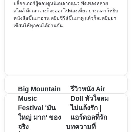
บล็อกเกอร์ผู้ชอบดูหนังหลากแนว ฟังเพลงหลาย
สไตล์ มีเวลาว่างก็จะออกไปท่องเที่ยว บางเวลาก็หยิบ
หนังสือขึ้นมาอ่าน หยิบซีรีส์ขึ้นมาดู แล้วก็จะหยิบมา
เขียนให้ทุกคนได้อ่านกัน
Website
Facebook
X
YouTube
Instagram
Big
Big Mountain
รีวิว
รีวิวหนัง Air
Mountain
หนัง
Music
Doll หัวใจลม
Music
Air
Festival 'มัน
ไม่แล้งรัก |
Festival
Doll
ใหญ่ มาก' ของ
แอร์ดอลที่รัก
'มัน
หัวใจ
ใหญ่
ลม
จริง
บทความที่
มาก'
ไม่