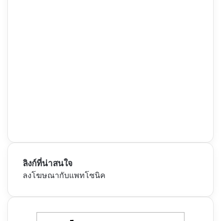
ลิงก์ที่น่าสนใจ
ลงโฆษณากับแพทโซนิค