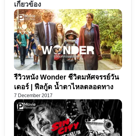
เกี่ยวข้อง
ของ
แล้ง
จริง
รัก
|
แอร์
ดอล
ที่รัก
รีวิวหนัง Wonder ชีวิตมหัศจรรย์วัน
เดอร์ | ฟีลกู้ด น้ำตาไหลตลอดทาง
7 December 2017