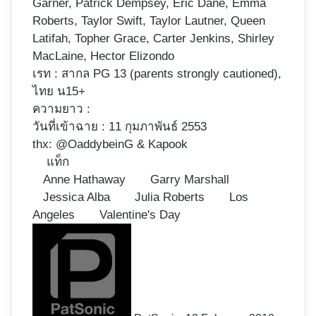
Garner, Patrick Dempsey, Eric Dane, Emma
Roberts, Taylor Swift, Taylor Lautner, Queen
Latifah, Topher Grace, Carter Jenkins, Shirley
MacLaine, Hector Elizondo
เรท : สากล PG 13 (parents strongly cautioned),
ไทย น15+
ความยาว :
วันที่เข้าฉาย : 11 กุมภาพันธ์ 2553
thx: @OaddybeinG &
Kapook
แท็ก
Anne Hathaway
Garry Marshall
Jessica Alba
Julia Roberts
Los
Angeles
Valentine's Day
Follow
on
X