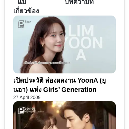
แม่
บทความที่
แม่
10
เกี่ยวข้อง
ดี
|
แม่
ยัง
ร้าย
คง
|
มันส์
ไม่
แบบ
ว่า
ไร้
ยัง
กฎ
ไง
ฟิสิกส์
แม่
ก็
เปิดประวัติ ส่องผลงาน YoonA (ยุ
คือ
นอา) แห่ง Girls’ Generation
แม่
27 April 2009