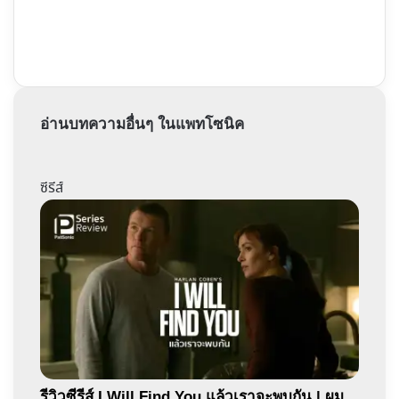
อ่านบทความอื่นๆ ในแพทโซนิค
ซีรีส์
รีวิวซีรีส์ I Will Find You แล้วเราจะพบกัน | ผม