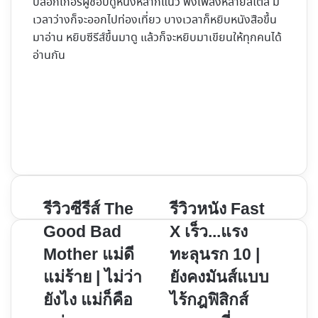
บล็อกเกอร์ผู้ชอบดูหนังหลากแนว ฟังเพลงหลายสไตล์ มี
เวลาว่างก็จะออกไปท่องเที่ยว บางเวลาก็หยิบหนังสือขึ้น
มาอ่าน หยิบซีรีส์ขึ้นมาดู แล้วก็จะหยิบมาเขียนให้ทุกคนได้
อ่านกัน
Website
Facebook
X
YouTube
Instagram
รีวิว
รีวิว
รีวิวซีรีส์ The
รีวิวหนัง Fast
ซี
หนัง
Good Bad
X เร็ว...แรง
รีส์
Fast
Mother แม่ดี
ทะลุนรก 10 |
The
X
แม่ร้าย | ไม่ว่า
ยังคงมันส์แบบ
Good
เร็ว...แรง
Bad
ทะลุ
ยังไง แม่ก็คือ
ไร้กฎฟิสิกส์
Mother
นรก