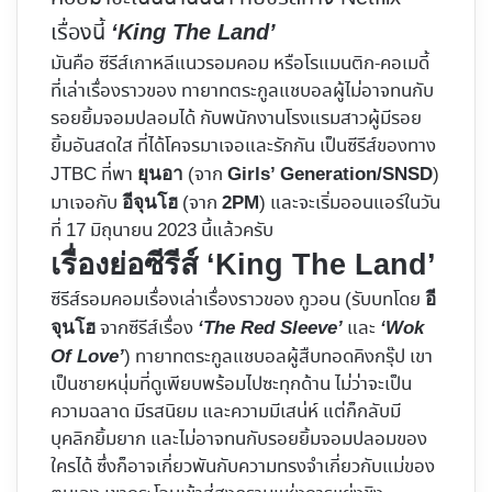
เรื่องนี้
‘King The Land’
มันคือ ซีรีส์เกาหลีแนวรอมคอม หรือโรแมนติก-คอเมดี้
ที่เล่าเรื่องราวของ ทายาทตระกูลแชบอลผู้ไม่อาจทนกับ
รอยยิ้มจอมปลอมได้ กับพนักงานโรงแรมสาวผู้มีรอย
ยิ้มอันสดใส ที่ได้โคจรมาเจอและรักกัน เป็นซีรีส์ของทาง
JTBC ที่พา
(จาก
)
ยุนอา
Girls’ Generation/SNSD
มาเจอกับ
(จาก
) และจะเริ่มออนแอร์ในวัน
อีจุนโฮ
2PM
ที่ 17 มิถุนายน 2023 นี้แล้วครับ
เรื่องย่อซีรีส์ ‘King The Land’
ซีรีส์รอมคอมเรื่องเล่าเรื่องราวของ กูวอน (รับบทโดย
อี
จากซีรีส์เรื่อง
และ
จุนโฮ
‘The Red Sleeve’
‘Wok
) ทายาทตระกูลแชบอลผู้สืบทอดคิงกรุ๊ป เขา
Of Love’
เป็นชายหนุ่มที่ดูเพียบพร้อมไปซะทุกด้าน ไม่ว่าจะเป็น
ความฉลาด มีรสนิยม และความมีเสน่ห์ แต่ก็กลับมี
บุคลิกยิ้มยาก และไม่อาจทนกับรอยยิ้มจอมปลอมของ
ใครได้ ซึ่งก็อาจเกี่ยวพันกับความทรงจำเกี่ยวกับแม่ของ