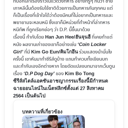
ที่บอกเล่าเรื่องราวในแวดวงทหาร อย่างที่รู้ๆ กันว่า ชาย
เกาหลีนั้นต้องรับใช้ชาติด้วยการเป็นทหารกันทุกคน แต่
ก็เป็นเรื่องที่เข้าใจได้ว่าต้องมีคนที่ไม่อยากเป็นทหารและ
พยายามจะหลบหนี ซึ่งเขาก็มีหน่วยที่ทำหน้าที่ล่าทหาร
หนีทัพ ที่ถูกเรียกย่อๆ ว่า D.P. นี้ขึ้นมาด้วย
เรื่องนี้ กำกับโดย
ที่เคยทำแต่
Han Jun Hee/
ฮันจุนฮี
หนัง ผลงานเก่าของเขาก็อย่างเช่น
‘Coin Locker
ที่มี
ร่วมแสดงนำนั่นไง
Girl’
Kim Go Eun/คิมโกอึน
ครั้งนี้ เขาหันมาทำซีรีส์ดูบ้าง แถมทำควบทั้งเขียนบท
และกำกับเองอีกต่างหาก โดยดัดแปลงบทมาจากเว็บตูน
เรื่อง
ของ
‘D.P Dog Day’
Kim Bo Tong
ซีรีส์สไตล์แอคชันอาชญากรรมเรื่องนี้มีกำหนด
ฉายออนไลน์ในเน็ตฟลิกซ์ตั้งแต่ 27 สิงหาคม
2564 เป็นต้นไป
บทความที่เกี่ยวข้อง