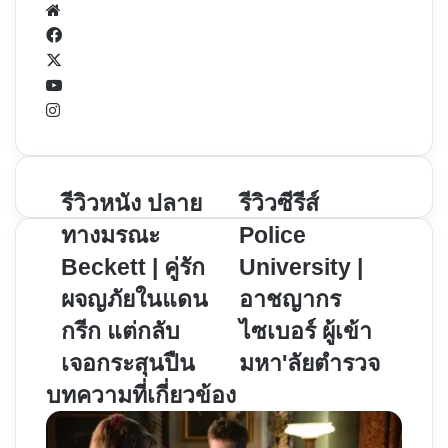
Website
Facebook
X
YouTube
Instagram
รีวิว
รีวิว
รีวิวหนัง ปลาย
รีวิวซีรีส์
หนัง
ซี
ทางมรณะ
Police
ปลาย
รีส์
Beckett | คู่รัก
University |
ทาง
Police
ผจญภัยในแดน
อาชญากร
มรณะ
University
Beckett
|
กรีก แต่กลับ
ไซเบอร์ ผู้เข้า
|
อาชญากร
เจอกระสุนปืน
มหา'ลัยตำรวจ
คู่รัก
ไซเบอร์
บทความที่เกี่ยวข้อง
ผจญ
ผู้
ภัย
เข้า