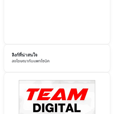
ลิงก์ที่น่าสนใจ
ลงโฆษณากับแพทโซนิค