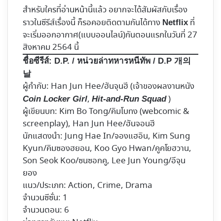
สำหรับใครที่อ่านหน้านี้แล้ว อยากจะได้สัมผัสกับเรื่อง
ราวในซีรีส์เรื่องนี้ ก็รอคอยติดตามกันได้ทาง
ที่
Netflix
จะเริ่มออกอากาศ(แบบออนไลน์)กันตอนแรกในวันที่ 27
สิงหาคม 2564 นี้
ชื่อซีรีส์:
D.P. / หน่วยล่าทหารหนีทัพ /
D.P 개의
날
ผู้กำกับ: Han Jun Hee/ฮันจุนฮี (เจ้าของผลงานหนัง
,
)
Coin Locker Girl
Hit-and-Run Squad
ผู้เขียนบท: Kim Bo Tong/คิมโบทง (webcomic &
screenplay), Han Jun Hee
/ฮันจอนฮี
นักแสดงนำ: Jung Hae In/จองแฮอิน, Kim Sung
Kyun/คิมซองฮยอน, Koo Gyo Hwan/
คูคโยฮวาน,
Son Seok Koo/ซนซอกคู,
Lee Jun Young/อีจุน
ยอง
แนว/ประเภท: Action, Crime, Drama
จำนวนซีซั่น: 1
จำนวนตอน: 6