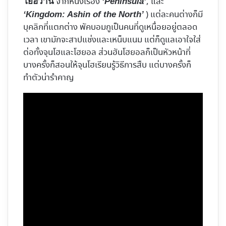
จากหนังเรื่อง
, และ
โยฮวาน
‘Peninsula’
) แต่ละคนต่างก็มี
‘Kingdom: Ashin of the North’
บุคลิกที่แตกต่าง พัคบอมกูเป็นคนที่ดูเหนื่อยอยู่ตลอด
เวลา เขามักจะสาปแช่งและเหน็บแนม แต่ก็ดูแลเอาใจใส่
ต่อทั้งจุนโฮและโฮยอล ส่วนฮันโฮยอลก็เป็นหัวหน้าที่
บางครั้งก็สอนให้จุนโฮเรียนรู้วิธีการสืบ แต่บางครั้งก็
ทำตัวน่ารำคาญ