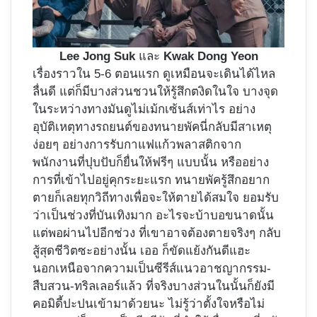
Lee Jong Suk
และ
Kwak Dong Yeon
เรื่องราวใน 5-6 ตอนแรก ดูเหมือนจะเดินได้ไหล
ลื่นดี แต่ก็มีบางส่วนชวนให้รู้สึกตงิดในใจ บางจุด
ในระหว่างทางมันดูไม่เม้กเซ้นส์เท่าไร อย่าง
อุบัติเหตุทางรถยนต์ของทนายพัคนี่กลับมีสาเหตุ
ง่อยๆ อย่างการรับกาแฟแก้วพลาสติกจาก
พนักงานที่ปุบปับก็ยื่นให้ฟรีๆ แบบนั้น หรืออย่าง
การที่เข้าไปอยู่คุกระยะแรก ทนายพัครู้สึกอยาก
ตายก็เลยทุกวิถีทางเพื่อจะให้ตายได้สมใจ ยอมรับ
ว่าเป็นช่วงที่บันเทิงมาก อะไรจะบ้าบอขนาดนั้น
แต่พอผ่านไปอีกช่วง ที่เขาอาจต้องตายจริงๆ กลับ
สู้สุดชีวิตซะอย่างนั้น เออ ก็ขัดแย้งกันดีแฮะ
นอกเหนือจากความเป็นซีรีส์แนวอาชญากรรม-
สืบสวน-ทริลเลอร์แล้ว ที่จริงบางส่วนในนั้นก็ยังมี
คอมิดี้ปะปนเข้ามาด้วยนะ ไม่รู้ว่าตั้งใจหรือไม่