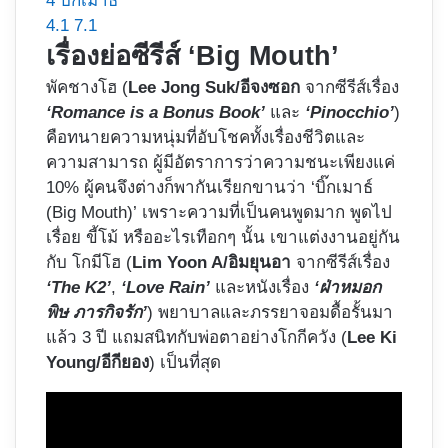
4
บิ๊กเมาธ์
4.1
7.1
เรื่องย่อซีรีส์ ‘Big Mouth’
พัคชางโฮ (
Lee Jong Suk/อีจงซอก
จากซีรีส์เรื่อง
‘Romance is a Bonus Book’
และ
‘Pinocchio’
)
คือทนายความหนุ่มที่อับโชคทั้งเรื่องชีวิตและ
ความสามารถ ผู้มีอัตราการว่าความชนะเพียงแค่
10% ผู้คนจึงต่างก็พากันเรียกขานว่า ‘บิ๊กเมาธ์
(Big Mouth)’ เพราะความที่เป็นคนพูดมาก พูดไป
เรื่อย ขี้โม้ หรืออะไรเทือกๆ นั้น เขาแต่งงานอยู่กัน
กับ โกมีโฮ (
Lim Yoon A/อิมยุนอา
จากซีรีส์เรื่อง
‘The K2’
,
‘Love Rain’
และหนังเรื่อง
‘ฝ่าหมอก
พิษ ภารกิจรัก’
) พยาบาลและภรรยาจอมดื้อรั้นมา
แล้ว 3 ปี แถมสนิทกับพ่อตาอย่างโกกีควัง (
Lee Ki
Young/อีกียอง
) เป็นที่สุด