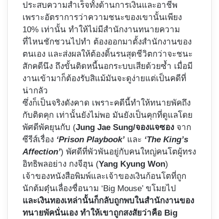
ประสบความสำเร็จทั้งด้านการเงินและอาชีพ
เพราะอัตราการว่าความชนะของเขานั้นเพียง
10% เท่านั้น ทำให้ไม่มีสำนักงานทนายความ
ที่ไหนชักชวนไปทำ ต้องออกมาตั้งสำนักงานของ
ตนเอง และส่งผลให้ต้องดิ้นรนสุดชีวิตกว่าจะชนะ
สักคดีนึง ถึงขั้นติดหนี้นอกระบบเสียด้วยซ้ำ เมื่อมี
งานเข้ามาก็ต้องรับสิแม้มันจะดูง่ายแต่เป็นคดีที่
น่ากลัว
ซึ่งก็เป็นจริงดังคาด เพราะคดีนี้ทำให้ทนายพัคถึง
กับติดคุก เท่านั้นยังไม่พอ มันยังเป็นคุกที่ดูแลโดย
พัศดีพัคยุนกับ (
Jung Jae Sung/จองแจซอง
จาก
ซีรีส์เรื่อง
‘Prison Playbook’
และ
‘The King’s
Affection’
) พัศดีที่พัวพันอยู่กับคนใหญ่คนโตผู้ทรง
อิทธิพลอย่าง กงจีฮุน (
Yang Kyung Won
)
เจ้าของหนังสือพิมพ์และเจ้าของเงินก้อนโตที่ถูก
นักต้มตุ๋นเลื่องชื่อนาม ‘Big Mouse’ ขโมยไป
และเงินทองเหล่านั้นก็กลับถูกพบในสำนักงานของ
ทนายพัคนั่นเอง ทำให้เขาถูกสงสัยว่าคือ Big