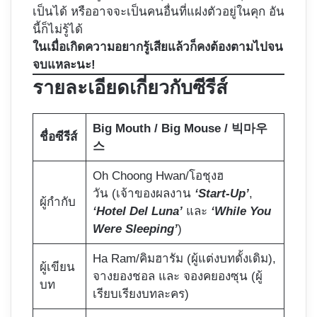
เป็นได้ หรืออาจจะเป็นคนอื่นที่แฝงตัวอยู่ในคุก อัน
นี้ก็ไม่รู้ได้
ในเมื่อเกิดความอยากรู้เสียแล้วก็คงต้องตามไปจน
จบแหละนะ!
รายละเอียดเกี่ยวกับซีรีส์
Big Mouth / Big Mouse / 빅마우
ชื่อซีรีส์
스
Oh Choong Hwan/โอชุงฮ
วัน
(เจ้าของผลงาน
‘Start-Up’
,
ผู้กำกับ
‘Hotel Del Luna’
และ
‘While You
Were Sleeping’
)
Ha Ram/คิมฮารัม (ผู้แต่งบทดั้งเดิม),
ผู้เขียน
จางยองชอล และ จองคยองซุน (ผู้
บท
เรียบเรียงบทละคร)