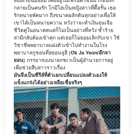
สมัยเรียนมัธยม เคยอยู่ในเฟรนด์โซนมาก่อนจะ
กลายเป็นคนรัก โกมีโฮเป็นหญิงสาวที่ดื้อรั้น เธอ
รักทนายพัคมาก ถึงขนาดผลักดันทุกอย่างเพื่อให้
เขาได้เป็นทนายความ หวังว่าจะทำเงินจุนเจือ
ชีวิตคู่ในอนาคตแต่ก็ไม่เป็นอย่างที่หวัง ซ้ำร้าย
สามีกลับต้องเข้าคุก แต่เธอก็ไม่ยอมเลิกกับเขา ใช้
วิชาชีพพยาบาลแฝงตัวเข้าไปทำงานในโรง
พยาบาลกูชอนที่​ฮยอนจูฮี (
Ok Ja Yeon/อ๊กจา
ยอน
) ภรรยาของนายกชเวเป็นผู้อำนวยการอยู่
เพื่อช่วยสืบสาวราวเรื่อง
มันจึงเป็นซีรีส์ที่ตัวเอกเปลี่ยนแปลงตัวเองให้
แข็งแกร่งได้อย่างเหลือเชื่อจริงๆ