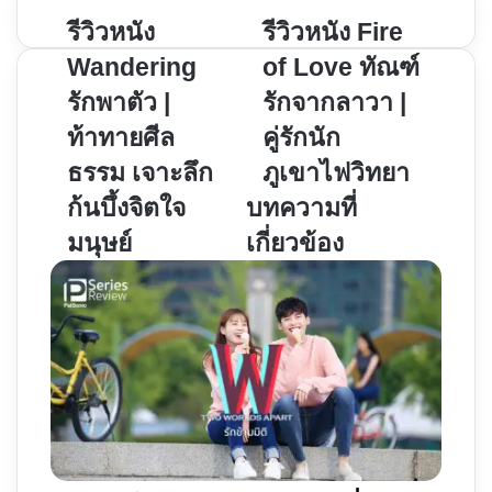
รีวิว
รีวิวหนัง
รีวิว
รีวิวหนัง Fire
หนัง
หนัง
Wandering
of Love ทัณฑ์
Wandering
Fire
รักพาตัว |
รักจากลาวา |
รัก
of
ท้าทายศีล
คู่รักนัก
พา
Love
ตัว
ทัณฑ์
ธรรม เจาะลึก
ภูเขาไฟวิทยา
|
รัก
ก้นบึ้งจิตใจ
บทความที่
ท้าทาย
จาก
มนุษย์
เกี่ยวข้อง
ศีล
ลาวา
ธรรม
|
เจาะ
คู่รัก
ลึก
นัก
ก้น
ภูเขาไฟ
บึ้ง
วิทยา
จิตใจ
มนุษย์