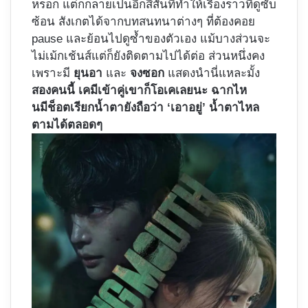
หรอก แต่ก็กลายเป็นอีกสีสันที่ทำให้เรื่องราวที่ดูซับ
ซ้อน สังเกตได้จากบทสนทนาต่างๆ ที่ต้องคอย
pause และย้อนไปดูซ้ำของตัวเอง แม้บางส่วนจะ
ไม่เม้กเช้นส์แต่ก็ยังติดตามไปได้ต่อ ส่วนหนึ่งคง
เพราะมี
ยุนอา
และ
จงซอก
แสดงนำนี่แหละมั้ง
สองคนนี้ เคมีเข้าคู่เขาก็โอเคเลยนะ ฉากไห
นมีช็อตเรียกน้ำตายังถือว่า ‘เอาอยู่’ น้ำตาไหล
ตามได้ตลอดๆ