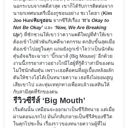
นอกระบบจากคดีล่าสุด เขาก็ได้รับการติดต่อจาก
นายกเทศมนตรีเมืองกูชอนอย่าง ชเวโดฮา (
Kim
Joo Hun/คิมจูฮอน
จากซีรีส์เรื่อง
‘It’s Okay to
Not Be Okay’
และ
‘Now, We Are Breaking
Up’
) ที่ชักชวนให้เขาว่าความคดีใหญ่ที่ทำให้เขา
ต้องเข้าไปพัวพันกับคดีฆาตกรรม ตกอับขั้นสุดเมื่อ
ต้องเข้าไปอยู่ในคุก แถมยังถูกเข้าใจว่าเป็นนักต้ม
ตุ๋นอัจฉริยะฉายา ‘บิ๊กเมาส์ (Big Mouse)’ อีกด้วย
งานนี้ภรรยาสาวอย่างโกมีโฮผู้ที่รู้ดีว่าสามีของตน
ไม่ใช่นักต้มตุ๋น เพราะเธอคือคนที่อยู่เบื้องหลังผลัก
ดันให้ชางโฮได้เป็นทนายความ เธอจึงไม่ยอมสูญ
เสียเขาไป และทุ่มเททุกทางเพื่อลบล้างมลทินให้
กับสามีสุดที่รักของตน
รีวิวซีรีส์ ‘Big Mouth’
เริ่มต้นนั้น เหมือนจะออกมาเป็นซีรีส์ทนาย แต่เมื่อ
ผ่านตอนแรกไป มันก็กลับกลายเป็นซีรีส์ของชีวิต
ในคุกไปซะงั้น เรื่องราวของทนายความผู้ที่ไม่