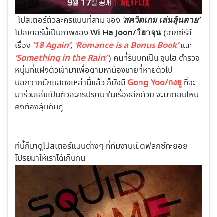
‘สควิดเกม เล่นลุ้นตาย’
โปสเตอร์ตัวละครแบบที่สาม ของ
Wi Ha Joon/วีฮาจุน
โปสเตอร์นี้เป็นภาพของ
(จากซีรีส์
’18 Again’
,
‘Romance is a Bonus Book’
เรื่อง
และ
‘Something in the Rain’
) คนที่รับบทเป็น จุนโฮ ตำรวจ
หนุ่มที่แฝงตัวเข้ามาเพื่อตามหาน้องชายที่หายตัวไป
Gong Yoo/กงยู
นอกจากนักแสดงเหล่านี้แล้ว ก็ยังมี
ที่จะ
มาร่วมเล่นเป็นตัวละครปริศนาในเรื่องอีกด้วย จะมาตอนไหน
คงต้องลุ้นกันดู
ทีนี้ก็มาดูโปสเตอร์แบบต่างๆ ที่ทีมงานเน็ตฟลิกซ์ทะยอย
โปรยมาให้เราได้เก็บกัน