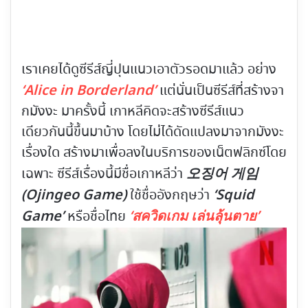
เราเคยได้ดูซีรีส์ญี่ปุนแนวเอาตัวรอดมาแล้ว อย่าง
‘Alice in Borderland’
แต่นั่นเป็นซีรีส์ที่สร้างจา
กมังงะ มาครั้งนี้ เกาหลีคิดจะสร้างซีรีส์แนว
เดียวกันนี้ขึ้นมาบ้าง โดยไม่ได้ดัดแปลงมาจากมังงะ
เรื่องใด สร้างมาเพื่อลงในบริการของเน็ตฟลิกซ์โดย
오징어 게임
เฉพาะ ซีรีส์เรื่องนี้มีชื่อเกาหลีว่า
(Ojingeo Game)
‘Squid
ใช้ชื่ออังกฤษว่า
Game’
‘สควิดเกม เล่นลุ้นตาย’
หรือชื่อไทย