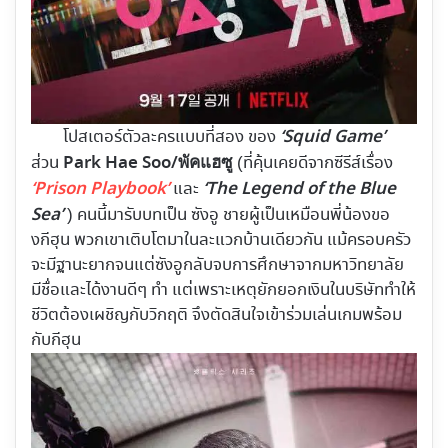
‘Squid Game’
โปสเตอร์ตัวละครแบบที่สอง ของ
Park Hae Soo/พัคแฮซู
ส่วน
(ที่คุ้นเคยดีจากซีรีส์เรื่อง
‘Prison Playbook’
‘The Legend of the Blue
และ
Sea’
) คนนี้มารับบทเป็น ซังอู ชายผู้เป็นเหมือนพี่น้องขอ
ง
กีฮุน พวกเขาเติบโตมาในละแวกบ้านเดียวกัน แม้ครอบครัว
จะมีฐานะยากจนแต่ซังอูกลับจบการศึกษาจากมหาวิทยาลัย
มีชื่อและได้งานดีๆ ทำ แต่เพราะเหตุยักยอกเงินในบริษัททำให้
ชีวิตต้องเผชิญกับวิกฤติ จึงตัดสินใจเข้าร่วมเล่นเกมพร้อม
กับกีฮุน