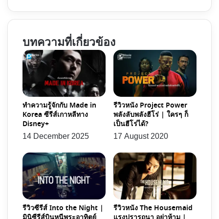
เหยื่อ
Squid
ฆาตกรรม
Game
|
สค
บทความที่เกี่ยวข้อง
เหตุ
วิด
ร้าย
เกม
ใน
เล่น
เมือง
ลุ้น
ที่
ตาย
ถูก
ทำความรู้จักกับ Made in
รีวิวหนัง Project Power
|
Korea ซีรีส์เกาหลีทาง
พลังลับพลังฮีโร่ | ใครๆ ก็
ขัง
แค่
Disney+
เป็นฮีโร่ได้?
เกม
14 December 2025
17 August 2020
เด็กๆ
ไม่
เห็น
ต้อง
ถึง
ตาย!
รีวิวซีรีส์ Into the Night |
รีวิวหนัง The Housemaid
มินิซีรีส์บินหนีพระอาทิตย์
แรงปรารถนา อย่าห้าม |