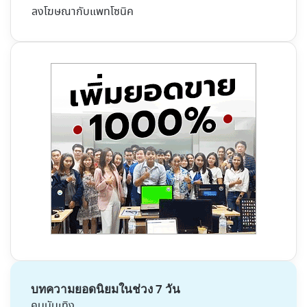
ลงโฆษณากับแพทโซนิค
บทความยอดนิยมในช่วง 7 วัน
คนบันเทิง