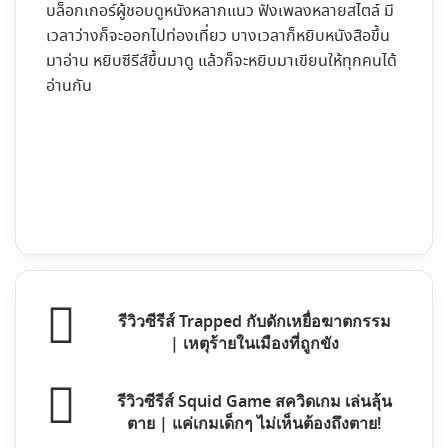
บล็อกเกอร์ผู้ชอบดูหนังหลากแนว ฟังเพลงหลายสไตล์ มี
เวลาว่างก็จะออกไปท่องเที่ยว บางเวลาก็หยิบหนังสือขึ้น
มาอ่าน หยิบซีรีส์ขึ้นมาดู แล้วก็จะหยิบมาเขียนให้ทุกคนได้
อ่านกัน
Website
Facebook
X
YouTube
Instagram
รีวิว
รีวิวซีรีส์ Trapped กับดักเหยื่อฆาตกรรม
ซี
| เหตุร้ายในเมืองที่ถูกขัง
รีส์
Trapped
รีวิว
รีวิวซีรีส์ Squid Game สควิดเกม เล่นลุ้น
กับ
ซี
ตาย | แค่เกมเด็กๆ ไม่เห็นต้องถึงตาย!
ดัก
รีส์