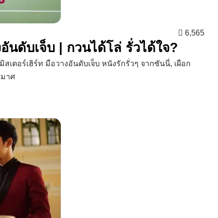
6,565
งอันดับเจ็บ | กวนได้โล่ รั่วได้ใจ?
เตอร์เฮิร์ท มือวางอันดับเจ็บ หนังรักรั่วๆ จากซันนี่, เผือก
รณมาศ