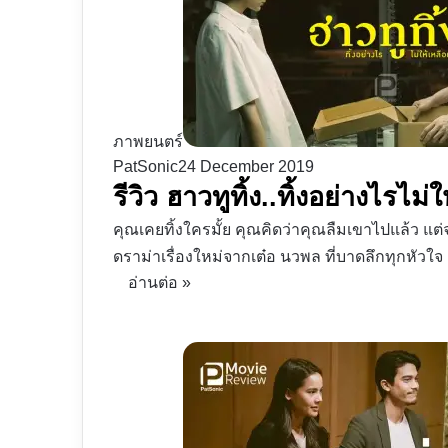
ภาพยนตร์
PatSonic
24 December 2019
รีวิว ฮาวทูทิ้ง..ทิ้งอย่างไรไ
คุณเคยทิ้งใครมั้ย คุณคิดว่าคุณลืมเขาไปแล้ว แต่จริ
ดราม่าเรื่องใหม่จากเต๋อ นวพล ที่บาดลึกทุกหัวใจ
อ่านต่อ »