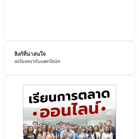
ลิงก์ที่น่าสนใจ
ลงโฆษณากับแพทโซนิค