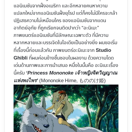
แอนิเมชันจากฝั่งอเมริกา และอีกหลายคนหาความ
แปลกใหม่จากแอนิเมชันฝั่งยุโรป แต่ก็คงไม่มีใครจะกล้า
ปฏิเสธความไม่เหมือนใคร ของแอนิเมชันจากแดน
อาทิตย์อุทัย ที่ถูกเรียกจนติดปากว่า “อะนิเมะ”
ภาพยนตร์แอนิเมชันที่มีลักษณะเฉพาะตัว ที่มีความ
หลากหลายและบรรเจิดในไอเดียเป็นอย่างยิ่ง ผมขอเริ่ม
ที่เรื่องนี้ก่อนแล้วกัน ภาพยนตร์อะนิเมะจาก
Studio
ที่ผมค่อนข้างชื่นชอบในผลงาน ด้วยความโดด
Ghibli
เด่นด้านภาพและการนำเสนอ หนึ่งในนั้นคือ อะนิเมะเรื่อง
นี้ครับ
‘Princess Mononoke เจ้าหญิงจิตวิญญาณ
(Mononoke Hime, もののけ姫)
แห่งพงไพร’