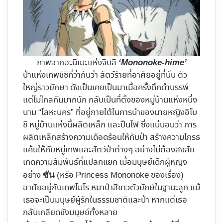
ภาพจากอะนิเมะแห่งจิบลิ
‘Mononoke-hime’
ป่าแห่งเทพชิชิที่ว่ากันว่า สัตว์ร้ายที่อาศัยอยู่ที่นั่น ตัว
ใหญ่ราวยักษา ดังเป็นเคยเป็นมาเมื่อครั้งดึกดำบรรพ์
แต่ไม่ไกลกันมากนัก กลับเป็นที่ตั้งของหมู่บ้านแห่งหนึ่ง
นาม “โลหะนคร” ที่อยู่ภายใต้ในการนำของนายหญิงอิโบ
ชิ หมู่บ้านแห่งนี้ผลิตเหล็ก และปืนไฟ ซึ่งแน่นอนว่า การ
ผลิตเหล็กสร้างความเดือดร้อนให้กับป่า สร้างความโกรธ
แค้นให้กับหมู่เทพและสัตว์ป่าต่างๆ อย่างไม่ต้องสงสัย
เกิดความสัมพันธ์ที่แปลกแยก เมื่อมนุษย์เด็กผู้หญิง
อย่าง
(หรือ Princess Mononoke ของเรื่อง)
ซัน
อาศัยอยู่กับเทพโมโร หมาป่าสีขาวตัวยักษ์ในฐานะลูก แม้
เธอจะเป็นมนุษย์ผู้รักในธรรมชาติและป่า หากแต่เธอ
กลับเกลียดชังมนุษย์ทั้งหลาย