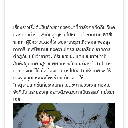
เรื่องราวเริ่มต้นขึ้นด้วยฉากของป่าที่กำลังถูกกัดกิน วิหค
และสัตว์ต่างๆ พากันสูญหายไปหมด เจ้าชายนาม
อาชิ
ผู้ขี่กวางแดงคู่ใจ พบสาเหตุว่าเกิดจากเทพอสูร
ทากะ
ทาทาริ เทพนิรนามแห่งความโกรธและเกลียด จากการ
ต่อสู้กัน แม้เจ้าชายจะได้รับชัยชนะ แต่แขนข้างขวาก็
สัมผัสถูกเทพอสูรจนพิษแทรกซึมและต้องคำสาป ทาง
เดียวที่จะแก้ได้ คือต้องเดินทางไปยังป่าแห่งเทพชิชิ ให้
เทพสูงสุดแห่งพงไพรช่วยแก้คำสาปให้
“เหตุร้ายเกิดขึ้นที่ประจิมทิศ เป็นชะตาของเจ้าที่ต้องไป
ยังที่นั่น และมองทุกอย่างด้วยดวงตาเป็นธรรม” แม่เฒ่า
เอ่ย