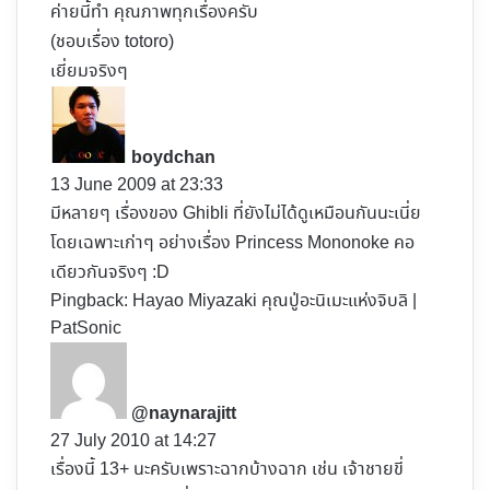
:
ค่ายนี้ทำ คุณภาพทุกเรื่องครับ
(ชอบเรื่อง totoro)
เยี่ยมจริงๆ
s
a
y
boydchan
s
13 June 2009 at 23:33
:
มีหลายๆ เรื่องของ Ghibli ที่ยังไม่ได้ดูเหมือนกันนะเนี่ย
โดยเฉพาะเก่าๆ อย่างเรื่อง Princess Mononoke คอ
เดียวกันจริงๆ :D
Pingback:
Hayao Miyazaki คุณปู่อะนิเมะแห่งจิบลิ |
PatSonic
s
a
y
@naynarajitt
s
27 July 2010 at 14:27
:
เรื่องนี้ 13+ นะครับเพราะฉากบ้างฉาก เช่น เจ้าชายขี่