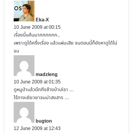
s
a
y
Eka-X
s
10 June 2009 at 00:15
:
เรื่องนี้แค้นมากกกกกก..
เพราะดูได้ครึ่งเรื่อง แล้วแผ่นเสีย จนตอนนี้ก็ยังหาดูได้ไม่
จบ
s
a
y
madzleng
s
10 June 2009 at 01:35
:
ดูหมูป่าแล้วนึกถึงช้างบ้านเีรา …
ไร้ทางเยียวยาจนน่าสงสาร …
s
a
y
bugton
s
12 June 2009 at 12:43