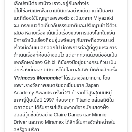
เลิกปรานีต่อเราบ้าง เราจะอยู่กันอย่างไร
นี่ไม่ใช่อะนิเมะเพื่อความบันเทิงอย่างเดียว แต่เป็นอะนิ
เมะที่ต้องใช้ปัญญาเสพพอตัว อะนิเมะจาก Miyazaki
จะแทรกแนวคิดเกี่ยวกับธรรมชาติและปรัชญาเข้าไว้ด้วย
เสมอ หลายเรื่อง เน้นเนื้อเรื่องของการมองโลกในแง่ดี
มีการดำเนินเรื่องที่อบอุ่นพร้อมๆ กับภาพที่งดงาม แต่
เรื่องนี้กลับแปลกออกไป มีภาพการต่อสู้ที่ดูรุนแรง การ
ดำเนินเรื่องที่ค่อนข้างฉับไว แต่ฉากที่วาดด้วยมืออันเป็น
เอกลักษณ์ของ Ghibli ก็ยังคงมีอยู่อย่างครบถ้วน เป็น
อีกเรื่องที่คออะนิเมะควรได้มีโอกาสเสพแม้เพียงสักครั้ง
ได้รับรางวัลมากมาย โดย
‘Princess Mononoke’
เฉพาะรางวัลภาพยนตร์ยอดเยี่ยมจาก Japan
Academy Awards ครั้งที่ 21 ทำรายได้สูงสุดบนหมู่
เกาะญี่ปุ่นเมื่อปี 1997 ก่อนจะถูก Titanic ถล่มสถิติใน
เวลาต่อมา ได้รับการใส่เสียงพากย์จากนักแสดงฝั่ง
ฮอลลีวู้ดชื่อดังอย่าง Claire Danes และ Minnie
Driver และทาง Miramax ได้สิทธิ์ในการจัดจำหน่ายใน
สหรัฐอเมริกา