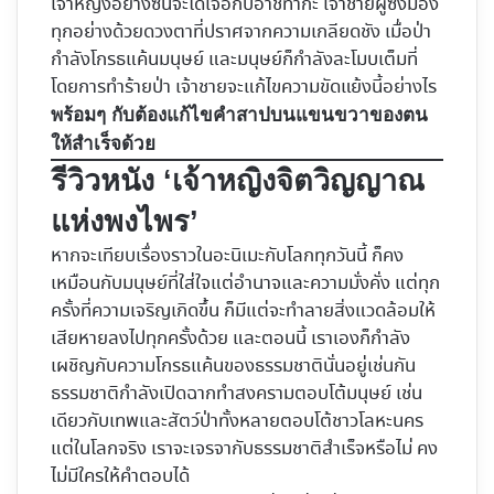
เจ้าหญิงอย่างซันจะได้เจอกับอาชิทากะ เจ้าชายผู้ซึ่งมอง
ทุกอย่างด้วยดวงตาที่ปราศจากความเกลียดชัง เมื่อป่า
กำลังโกรธแค้นมนุษย์ และมนุษย์ก็กำลังละโมบเต็มที่
โดยการทำร้ายป่า เจ้าชายจะแก้ไขความขัดแย้งนี้อย่างไร
พร้อมๆ กับต้องแก้ไขคำสาปบนแขนขวาของตน
ให้สำเร็จด้วย
รีวิวหนัง ‘เจ้าหญิงจิตวิญญาณ
แห่งพงไพร’
หากจะเทียบเรื่องราวในอะนิเมะกับโลกทุกวันนี้ ก็คง
เหมือนกับมนุษย์ที่ใส่ใจแต่อำนาจและความมั่งคั่ง แต่ทุก
ครั้งที่ความเจริญเกิดขึ้น ก็มีแต่จะทำลายสิ่งแวดล้อมให้
เสียหายลงไปทุกครั้งด้วย และตอนนี้ เราเองก็กำลัง
เผชิญกับความโกรธแค้นของธรรมชาตินั่นอยู่เช่นกัน
ธรรมชาติกำลังเปิดฉากทำสงครามตอบโต้มนุษย์ เช่น
เดียวกับเทพและสัตว์ป่าทั้งหลายตอบโต้ชาวโลหะนคร
แต่ในโลกจริง เราจะเจรจากับธรรมชาติสำเร็จหรือไม่ คง
ไม่มีใครให้คำตอบได้