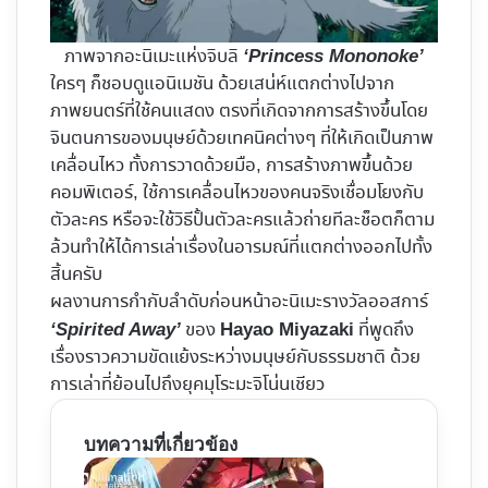
ภาพจากอะนิเมะแห่งจิบลิ
‘Princess Mononoke’
ใครๆ ก็ชอบดูแอนิเมชัน ด้วยเสน่ห์แตกต่างไปจาก
ภาพยนตร์ที่ใช้คนแสดง ตรงที่เกิดจากการสร้างขึ้นโดย
จินตนการของมนุษย์ด้วยเทคนิคต่างๆ ที่ให้เกิดเป็นภาพ
เคลื่อนไหว ทั้งการวาดด้วยมือ, การสร้างภาพขึ้นด้วย
คอมพิเตอร์, ใช้การเคลื่อนไหวของคนจริงเชื่อมโยงกับ
ตัวละคร หรือจะใช้วิธีปั้นตัวละครแล้วถ่ายทีละช็อตก็ตาม
ล้วนทำให้ได้การเล่าเรื่องในอารมณ์ที่แตกต่างออกไปทั้ง
สิ้นครับ
ผลงานการกำกับลำดับก่อนหน้าอะนิเมะรางวัลออสการ์
ของ
ที่พูดถึง
‘Spirited Away’
Hayao Miyazaki
เรื่องราวความขัดแย้งระหว่างมนุษย์กับธรรมชาติ ด้วย
การเล่าที่ย้อนไปถึงยุคมุโระมะจิโน่นเชียว
บทความที่เกี่ยวข้อง