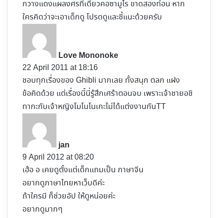
กวางแดงแผลงศรที่เดียวคอซามูไร ขาดสองท่อน หาก
ใครคิดว่าจะเอาเด็กดู โปรดดูและชี้แนะด้วยครับ
s
a
y
Love Mononoke
s
22 April 2011 at 18:16
:
ชอบทุกเรื่องของ Ghibli มากเลย ทั้งสนุก ตลก แฝง
ข้อคิดด้วย แต่เรื่องนี้นี่รู้สึกเศร้าตอนจบ เพราะเจ้าชายอชิ
ทากะกับเจ้าหญิงโมโนโนเกะไม่ได้แต่งงานกันTT
s
a
y
jan
s
9 April 2012 at 08:20
:
เฮ้อ อ เคยดูตั้งแต่เด็กแถมเป็น ภาษาจีน
อยากดูภาษาไทยหาเว็บดีค่ะ
ถ้าใครมี ก็ช่วยอัป ให้ดูหน่อยค่ะ
อยากดูมากๆ