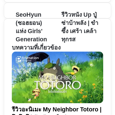
SeoHyun
รีวิว
SeoHyun
รีวิวหนัง Up ปู่
(ซอฮ
หนัง
(ซอฮยอน)
ซ่าบ้าพลัง | ขำ
ยอน)
Up
แห่ง Girls'
ซึ้ง เศร้า เคล้า
แห่ง
ปู่
Generation
ทุกรส
Girls'
ซ่า
Generation
บ้า
บทความที่เกี่ยวข้อง
พลัง
|
ขำ
ซึ้ง
เศร้า
เคล้า
ทุก
รส
รีวิวอะนิเมะ My Neighbor Totoro |