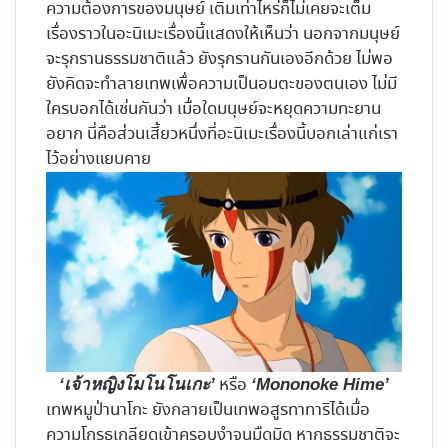
ความต้องการของมนุษย์ เติมเท่าไหร่ก็ไม่เคยจะเต็ม
เรื่องราวในอะนิเมะเรื่องนี้แสดงให้เห็นว่า นอกจากมนุษย์
จะรุกรานธรรมชาติแล้ว ยังรุกรานกันเองอีกด้วย ไม่พอ
ยังคิดจะทำลายเทพเพื่อความเป็นอมตะของตนเอง ไม่มี
ใครบอกได้เช่นกันว่า เมื่อใดมนุษย์จะหยุดความทะยาน
อยาก นี่คือส่วนเสี้ยวหนึ่งที่อะนิเมะเรื่องนี้บอกเล่าแก่เรา
ไว้อย่างแยบคาย
หรือ
‘เจ้าหญิงโมโนโนเกะ’
‘Mononoke Hime’
เทพหมูป่านาโกะ ยังกลายเป็นเทพอสูรทาทาริได้เมื่อ
ความโกรธเกลียดเข้าครอบงำจนมืดมิด หากธรรมชาติจะ