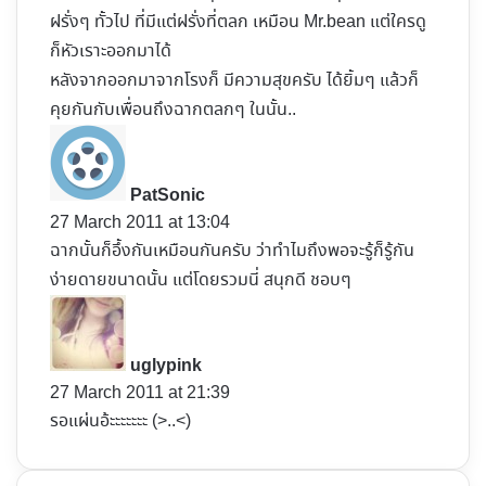
ฝรั่งๆ ทั้วไป ที่มีแต่ฝรั่งที่ตลก เหมือน Mr.bean แต่ใครดู
ก็หัวเราะออกมาได้
หลังจากออกมาจากโรงก็ มีความสุขครับ ได้ยิ้มๆ แล้วก็
คุยกันกับเพื่อนถึงฉากตลกๆ ในนั้น..
s
a
y
PatSonic
s
27 March 2011 at 13:04
:
ฉากนั้นก็อึ้งกันเหมือนกันครับ ว่าทำไมถึงพอจะรู้ก็รู้กัน
ง่ายดายขนาดนั้น แต่โดยรวมนี่ สนุกดี ชอบๆ
s
a
y
uglypink
s
27 March 2011 at 21:39
:
รอแผ่นอ้ะะะะะะะ (>..<)