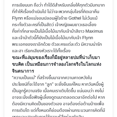
การเขียนบท ถือว่า ทำได้ดีสำหรับเกลี่ยให้ทุกตัวมีบทบาท
ที่ทำให้เรื่องดำเนินไป ไม่ว่าจะพวกกลุ่มโจรที่คิดเอาคืน
Flynn หรือแม่จอมปลอมผู้ใจร้าย Gothel ไม่เว้นแม้
กระทั่งตัวละครที่เป็นสัตว์ เจ้าหญิงผมยาวเธอเลี้ยง
กิ้งก่าที่กลายเป็นไม้เบื่อไม้เมากับเจ้าม้าสีขาว Maximus
และเจ้าม้าตัวนี้ก็ยังเป็นไม้เบื่อไม้เมากับเจ้า Flynn
พระเอกของเราอีกด้วย ตัวละครแต่ละตัว มีความน่ารัก
และฮา เรียกเสียงหัวเราะได้ทั้งเรื่อง
ขณะที่แง่มุมของเรื่องก็มีอยู่หลายปมที่น่าเก็บมา
ขบคิด เป็นเหมือนการจำลองโลกจริงในโลกแห่ง
จินตนาการ
“ความเป็นแม่” ที่สร้างขึ้นมาจากความคาดหวังใน
ประโยชน์ที่จะได้จาก “ลูก” จะยั่งยืนแค่ไหน หากวันหนึ่งผู้
เป็นลูกรู้ความจริง เมื่อคนเราเติบโตขึ้น แน่นอนว่า คงไม่
อาจจะนั่งเชื่อฟังผู้เลี้ยงดูตนมาตลอดเวลาอีกต่อไป หาก
ต้องมีความคิดเป็นของตัวเอง อาจต้องต่อต้านบ้างเพื่อ
การเติบโต แต่ทั้งหมดก็ย่อมต้องผ่านกระบวนการคิดที่มี