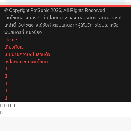
© Copyright PatSonic 2026, All Rights Reserved
เว็บไซต์นี้อาจมีลิงก์ที่เป็นโฆษณาหรือลิงก์พันธมิตร หากคลิกลิงก์
เหล่านี้ เว็บไซต์อาจได้รับค่าตอบแทนจากผู้ให้บริการโฆษณาหรือ
พันธมิตรที่เกี่ยวข้อง
Home
เกี่ยวกับเรา
นโยบายความเป็นส่วนตัว
ลงโฆษณากับแพทโซนิค
Facebook
X
YouTube
Instagram
Spotify
Facebook
X
Telegram
Line
Back
to
top