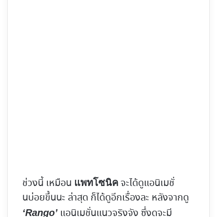
ช่วงนี้ เหมือน
จะได้ดูแอนิเมชั่
แพทโซนิค
นบ่อยขึ้นนะ ล่าสุด ก็ได้ดูอีกเรื่องละ หลังจากดู
แอนิเมชั่นแนวจริงจัง ซึ่งดูจะมี
‘Rango’