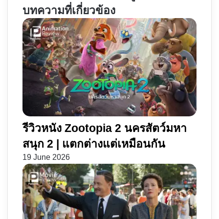
ขั้น
หนู
บทความที่เกี่ยวข้อง
เทพ'
จินตนาการ
สูง
วิ่ง
สู้
ฟัด
รีวิวหนัง Zootopia 2 นครสัตว์มหา
สนุก 2 | แตกต่างแต่เหมือนกัน
19 June 2026