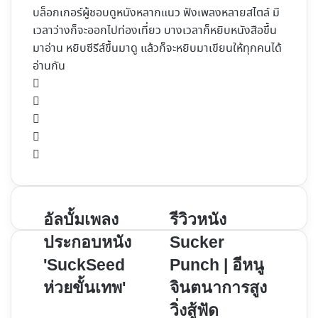
บล็อกเกอร์ผู้ชอบดูหนังหลากแนว ฟังเพลงหลายสไตล์ มี
เวลาว่างก็จะออกไปท่องเที่ยว บางเวลาก็หยิบหนังสือขึ้น
มาอ่าน หยิบซีรีส์ขึ้นมาดู แล้วก็จะหยิบมาเขียนให้ทุกคนได้
อ่านกัน
Website
Facebook
X
YouTube
Instagram
อัลบั้ม
รีวิว
อัลบั้มเพลง
รีวิวหนัง
เพลง
หนัง
ประกอบหนัง
Sucker
ประกอบ
Sucker
'SuckSeed
Punch | อีหนู
หนัง
Punch
ห่วยขั้นเทพ'
จินตนาการสูง
'SuckSeed
|
ห่วย
อี
วิ่งสู้ฟัด