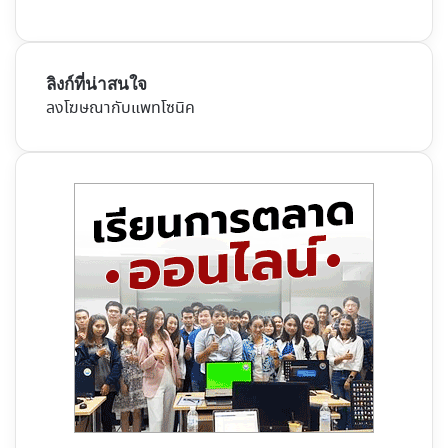
ลิงก์ที่น่าสนใจ
ลงโฆษณากับแพทโซนิค