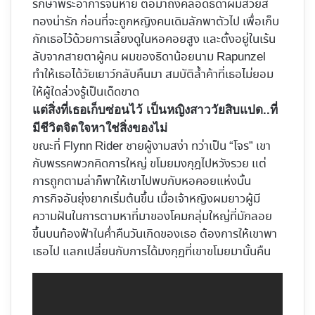
รักษาพระอาการจนหาย ต่อมาถึงคลอดธิดาผมสวยสี
ทองน่ารัก ก่อนที่จะถูกหญิงคนเดิมลักพาตัวไป เพื่อเก็บ
กักเธอไว้ด้วยการเลี้ยงดูในหอคอยสูง และตั้งอยู่ในเร้น
ลับจากสายตาผู้คน ผมของธิดาน้อยนาม Rapunzel
ทำให้เธอได้วัยเยาว์กลับคืนมา สมบัติล้ำค้าที่เธอไม่ยอม
ให้ผู้ใดล่วงรู้เป็นเด็ดขาด
แต่สิ่งที่เธอเก็บซ่อนไว้ เป็นหญิงสาววัยสิบแปด..ที่
มีชีวิตจิตใจหาใช่สิ่งของไม่
ขณะที่ Flynn Rider ชายผู้งามสง่า ทว่าเป็น “โจร” เขา
กับพรรคพวกคิดการใหญ่ ขโมยมงกุฎไปหวังรวย แต่
การถูกตามล่าก็พาให้เขาไปพบกับหอคอยแห่งนั้น
ภารกิจอันยุ่งยากเริ่มต้นขึ้น เมื่อเจ้าหญิงผมยาวผู้มี
ความฝันในการตามหาที่มาของโคมกลุ่มใหญ่ที่มักลอย
ขึ้นบนท้องฟ้าในค่ำคืนวันเกิดของเธอ ต้องการให้เขาพา
เธอไป แลกเปลี่ยนกับการได้มงกุฏที่เขาขโมยมานั้นคืน