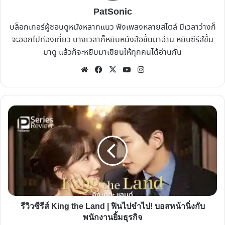
PatSonic
บล็อกเกอร์ผู้ชอบดูหนังหลากแนว ฟังเพลงหลายสไตล์ มีเวลาว่างก็
จะออกไปท่องเที่ยว บางเวลาก็หยิบหนังสือขึ้นมาอ่าน หยิบซีรีส์ขึ้น
มาดู แล้วก็จะหยิบมาเขียนให้ทุกคนได้อ่านกัน
Website
Facebook
X
YouTube
Instagram
รีวิว
ซี
รีส์
King
the
Land
|
ฟิน
รีวิวซีรีส์ King the Land | ฟินไปขำไป! บอสหน้านิ่งกับ
ไป
พนักงานยิ้มธุรกิจ
ขำไป!