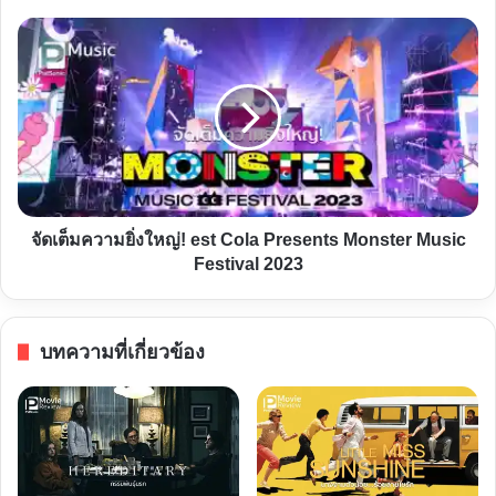
บอส
จัด
หน้า
เต็ม
นิ่ง
ความ
กับ
ยิ่ง
พนักงาน
ใหญ่!
ยิ้ม
est
ธุรกิจ
Cola
Presents
จัดเต็มความยิ่งใหญ่! est Cola Presents Monster Music
Monster
Festival 2023
Music
Festival
2023
บทความที่เกี่ยวข้อง