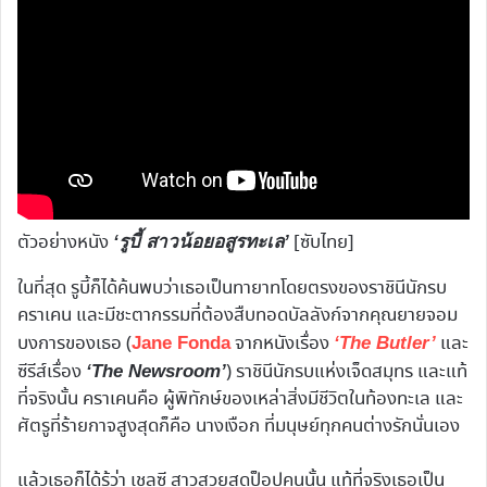
ตัวอย่างหนัง
[ซับไทย]
‘
รูบี้ สาวน้อยอสูรทะเล’
ในที่สุด รูบี้ก็ได้ค้นพบว่าเธอเป็นทายาทโดยตรงของราชินีนักรบ
คราเคน และมีชะตากรรมที่ต้องสืบทอดบัลลังก์จากคุณยายจอม
บงการของเธอ (
จากหนังเรื่อง
และ
Jane Fonda
‘The Butler’
ซีรีส์เรื่อง
) ราชินีนักรบแห่งเจ็ดสมุทร และแท้
‘The Newsroom’
ที่จริงนั้น คราเคนคือ ผู้พิทักษ์ของเหล่าสิ่งมีชีวิตในท้องทะเล และ
ศัตรูที่ร้ายกาจสูงสุดก็คือ นางเงือก ที่มนุษย์ทุกคนต่างรักนั่นเอง
แล้วเธอก็ได้รู้ว่า เชลซี สาวสวยสุดป็อปคนนั้น แท้ที่จริงเธอเป็น