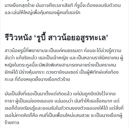
นางเงือกสุดร้าย มันอาจถึงเวลาเสียที ที่รูบี้จะต้องยอมรับตัวตน
และเล่นให้ใหญ่เพื่อคุ้มครองผู้คนที่เธอรัก
รีวิวหนัง ‘รูบี้ สาวน้อยอสูรทะเล’
สาวน้อยรูบี้ที่พยายามจะเป็นแค่คนธรรมดา ก่อนจะได้ล่วงรู้ความ
ลับว่า แท้จริงแล้ว เธอเป็นเจ้าหญิง และเป็นหลานราชินีคราเคน ผู้
หญิงในตระกูลนี้จะมีพลังพิเศษสามารถกลายร่างเป็นคราเคน
ยักษ์ได้ มีร่างหุ้มเกราะ ดวงตายิงเลเซอร์ เป็นผู้พิทักษ์แห่งท้อง
ทะเล ที่ต้องหยุดยั้งนางเงือกตัวร้าย
มันเป็นสิ่งที่เธอเป็นมาตั้งแต่เกิดแล้ว แค่มันถูกปิดบังไว้จากอ
กาธา ผู้เป็นแม่ของเธอเอง แน่นอนว่า มันทำให้เธอช็อคมาก แต่
เธอก็ต้องเรียนรู้และยอมรับในตัวตนของตัวเธอเองให้ได้ แต่สิ่งที่
เธอไม่คาดคิดก็คือ คนที่เป็นเพื่อนใหม่แสนสวย จะเป็นนางเงือกผู้
ร้ายกาจ