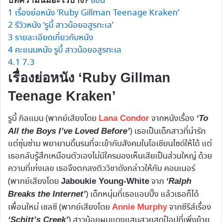
ซ่อน
บทความนี้มีอะไรบ้าง?
1
เรื่องย่อหนัง ‘Ruby Gillman Teenage Kraken’
2
รีวิวหนัง ‘รูบี้ สาวน้อยอสูรทะเล’
3
รายละเอียดเกี่ยวกับหนัง
4
คะแนนหนัง รูบี้ สาวน้อยอสูรทะเล
4.1
7.3
เรื่องย่อหนัง ‘Ruby Gillman
Teenage Kraken’
รูบี้ กิลแมน (พากย์เสียงโดย
จากหนังเรื่อง
Lana Condor
‘To
) เธอเป็นเด็กสาวที่น่ารัก
All the Boys I’ve Loved Before’
แต่ซุ่มซ่าม พยายามดิ้นรนที่จะเข้ากับสังคมในโอเชียนไซด์ให้ได้ แต่
เธอกลับรู้สึกเหมือนตัวเองไม่มีใครมองเห็นเสียเป็นส่วนใหญ่ ด้วย
ความที่เก่งเลข เธอจึงตกลงติววิชาดังกล่าวให้กับ คอนเนอร์
(พากย์เสียงโดย
จาก
Jaboukie Young-White
‘Ralph
) เด็กหนุ่มที่เธอแอบปิ๊ง แล้วเธอก็ได้
Breaks the Internet’
เพื่อนใหม่ เชลซี (พากย์เสียงโดย
จากซีรีส์เรื่อง
Annie Murphy
) สาวน้อยผมแดงแสนสวยสุดป๊อปที่เพิ่งย้าย
‘Schitt’s Creek’