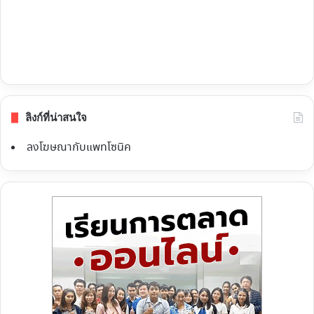
ลิงก์ที่น่าสนใจ
ลงโฆษณากับแพทโซนิค