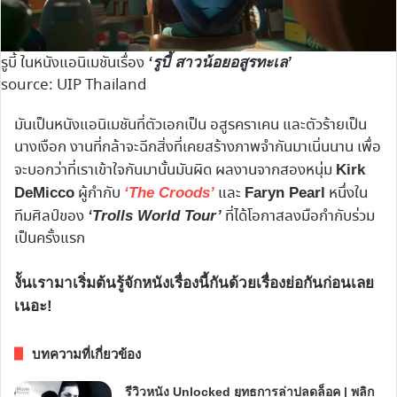
รูบี้ ในหนังแอนิเมชันเรื่อง
‘รูบี้ สาวน้อยอสูรทะเล’
source: UIP Thailand
มันเป็นหนังแอนิเมชันที่ตัวเอกเป็น อสูรคราเคน และตัวร้ายเป็น
นางเงือก งานที่กล้าจะฉีกสิ่งที่เคยสร้างภาพจำกันมาเนิ่นนาน เพื่อ
จะบอกว่าที่เราเข้าใจกันมานั้นมันผิด ผลงานจากสองหนุ่ม
Kirk
ผู้กำกับ
และ
หนึ่งใน
DeMicco
‘The Croods’
Faryn Pearl
ทีมศิลป์ของ
ที่ได้โอกาสลงมือกำกับร่วม
‘Trolls World Tour’
เป็นครั้งแรก
งั้นเรามาเริ่มต้นรู้จักหนังเรื่องนี้กันด้วยเรื่องย่อกันก่อนเลย
เนอะ!
บทความที่เกี่ยวข้อง
รีวิวหนัง Unlocked ยุทธการล่าปลดล็อค | พลิก