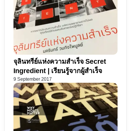
แห่ง
น่า
ชีวิต
รัก
ภาพ
สุด
สวย
สุด
อลังการ
ดุ
และ...
สุด
สุด
จุลินทรีย์แห่งความสำเร็จ Secret
Ingredient | เรียนรู้จากผู้สำเร็จ
9 September 2017