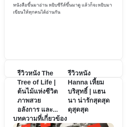
หนังสือขึ้นมาอ่าน หยิบซีรีส์ขึ้นมาดู แล้วก็จะหยิบมา
เขียนให้ทุกคนได้อ่านกัน
Website
Facebook
X
YouTube
Instagram
รีวิว
รีวิวหนัง The
รีวิว
รีวิวหนัง
หนัง
หนัง
Tree of Life |
Hanna เหี้ยม
The
Hanna
ต้นไม้แห่งชีวิต
บริสุทธิ์ | แฮน
Tree
เหี้ยม
ภาพสวย
นา น่ารักสุดสุด
of
บริสุทธิ์
Life
|
อลังการ และ...
ดุสุดสุด
|
แฮ
บทความที่เกี่ยวข้อง
ต้นไม้
นนา