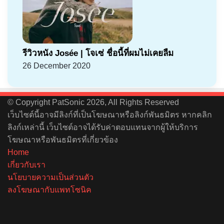
รีวิวหนัง Josée | โจเซ่ ชื่อนี้ที่ผมไม่เคยลืม
26 December 2020
© Copyright PatSonic 2026, All Rights Reserved
เว็บไซต์นี้อาจมีลิงก์ที่เป็นโฆษณาหรือลิงก์พันธมิตร หากคลิก
ลิงก์เหล่านี้ เว็บไซต์อาจได้รับค่าตอบแทนจากผู้ให้บริการ
โฆษณาหรือพันธมิตรที่เกี่ยวข้อง
Home
เกี่ยวกับเรา
นโยบายความเป็นส่วนตัว
ลงโฆษณากับแพทโซนิค
Facebook
X