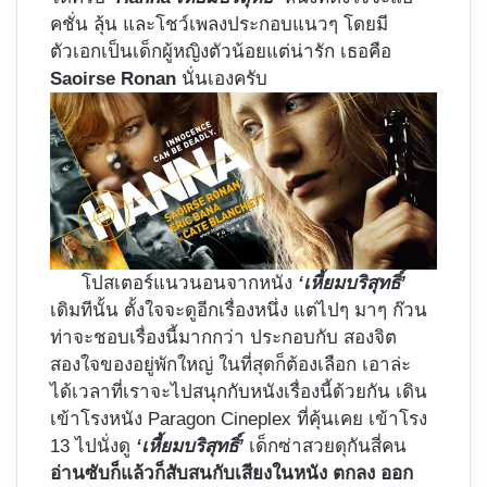
คชั่น ลุ้น และโชว์เพลงประกอบแนวๆ โดยมี
ตัวเอกเป็นเด็กผู้หญิงตัวน้อยแต่น่ารัก เธอคือ
Saoirse Ronan
นั่นเองครับ
โปสเตอร์แนวนอนจากหนัง
‘เหี้ยมบริสุทธิ์’
เดิมทีนั้น ตั้งใจจะดูอีกเรื่องหนึ่ง แต่ไปๆ มาๆ ก๊วน
ท่าจะชอบเรื่องนี้มากกว่า ประกอบกับ สองจิต
สองใจของอยู่พักใหญ่ ในที่สุดก็ต้องเลือก เอาล่ะ
ได้เวลาที่เราจะไปสนุกกับหนังเรื่องนี้ด้วยกัน เดิน
เข้าโรงหนัง Paragon Cineplex ที่คุ้นเคย เข้าโรง
13 ไปนั่งดู
‘เหี้ยมบริสุทธิ์’
เด็กซ่าสวยดุกันสี่คน
อ่านซับก็แล้วก็สับสนกับเสียงในหนัง ตกลง ออก