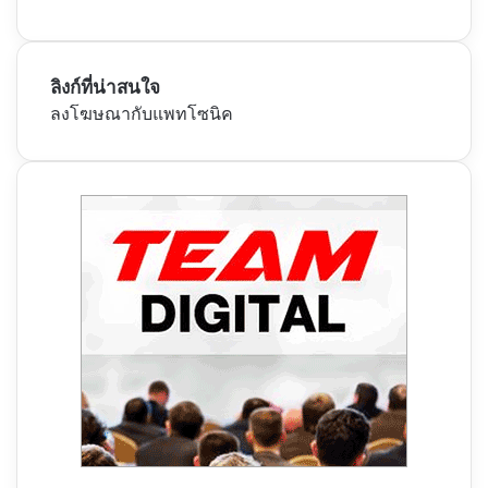
ลิงก์ที่น่าสนใจ
ลงโฆษณากับแพทโซนิค