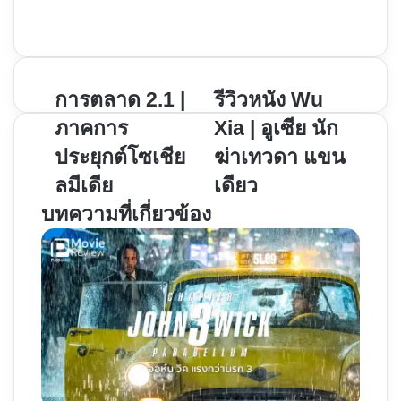
Instagram
การ
การตลาด 2.1 |
รีวิว
รีวิวหนัง Wu
ตลาด
หนัง
ภาคการ
Xia | อูเซีย นัก
2.1
Wu
ประยุกต์โซเชีย
ฆ่าเทวดา แขน
|
Xia
ลมีเดีย
เดียว
ภาค
|
การ
อู
บทความที่เกี่ยวข้อง
ประยุกต์
เซีย
โซ
นัก
เชีย
ฆ่า
ลมี
เทวดา
เดีย
แขน
เดียว