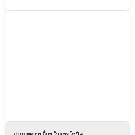
อ่านบทความอื่นๆ ในแพทโซนิค