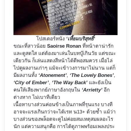
โปสเตอร์หนัง
‘เหี้ยมบริสุทธิ์’
ขณะที่สาวน้อย
Saoirse Ronan
ที่หน้าตาน่ารัก
และดูสดใส แต่ต้องมาเล่นในบทบู๊เกินวัย แต่ขณะ
เดียวกัน ก็เล่นแสดงสีหน้าได้ดีพอสมควร เมื่อไล่
ไปดูผลงานเก่าๆ แม้จะเข้าวงการมาไม่นาน แต่ก็
มีผลงานทั้ง
‘Atonement’
,
‘The Lovely Bones’
,
‘City of Ember’
,
‘The Way Back’
และยังเป็น
คนให้เสียงพากย์ภาษาอังกฤษใน
‘Arrietty’
อีก
ต่างหาก ไม่เบาทีเดียว
เนื้อหาบางส่วนค่อนข้างเป็นภาพที่รุนแรง บางที
อาจจะแรงเกินกว่าจะได้เรท น13+ ด้วยซ้ำ แม้ว่า
บางส่วนของพล็อตจะดูไม่ค่อยสมเหตุสมผลอะไร
นัก แต่ความสนุกคือ การได้ดูภาพพร้อมเพลงประ