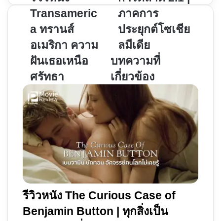
หนัง
ตลาด
Transameric
ภาคการ
Transamerica
2.1
a ทรานส์
ประยุกต์โซเชีย
ทรานส์
|
อเมริกา ความ
ลมีเดีย
อเมริกา
ภาค
ความ
การ
ฝันเธอเหนือ
บทความที่
ฝัน
ประยุกต์
ศรัทธา
เกี่ยวข้อง
เธอ
โซ
เหนือ
เชีย
ศรัทธา
ลมี
เดีย
รีวิวหนัง The Curious Case of
Benjamin Button | ทุกสิ่งเป็น