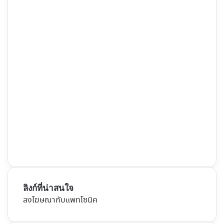
ลิงก์ที่น่าสนใจ
ลงโฆษณากับแพทโซนิค