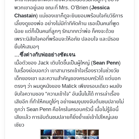
พวกเขาอยู่เลย ขณะที่ Mrs. O’Brien (
Jessica
) แม่ของเขาก็ดูจะยินยอมพร้อมใจกับวิธีการ
Chastain
เลี้ยงดูของพ่อ อย่างไม่มีท่าทีคัดค้าน เธอเป็นคนที่พูด
น้อย แต่ก็เป็นคนที่ลูกๆ รักมากกว่าพ่อ ก็คงจะด้วย
เพราะนิสัยใจคอที่พร้อมจะให้อภัย ปลอบใจ และมีรอย
ยิ้มให้เสมอๆ
…ซึ่งต่างกับพ่ออย่างชัดเจน
เมื่อตัวของ Jack เติบโตขึ้นเป็นผู้ใหญ่ (
)
Sean Penn
ในเรื่องย่อบอกว่า เขาสามารถเข้าใจเรื่องราวในช่วงวัย
เด็กของเขา และความสำคัญของครอบครัวได้ แต่บอก
ตรงๆ ว่า ผมดูหนังของ Malick เพียงรอบเดียว ผมยัง
จับใจความของ “ความเข้าใจ” อันนั้นไม่ได้ การเล่าเรื่อง
เสียอีก ที่ทำให้คนดูโง่ๆ อย่างผมงุนงงจับต้นชนปลายไม่
ถูกว่า Sean Penn คือใครในครอบครัวนี้ เมื่อไม่รู้ข้อนี้
เสียแล้ว การจับต้นชนปลายก็ยิ่งย่ำแย่เข้าไปใหญ่เลย
เชียว