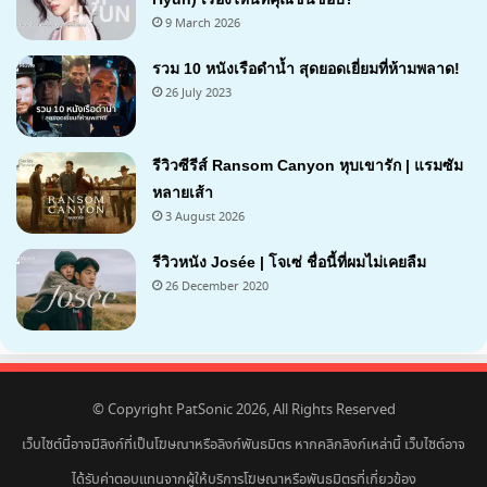
9 March 2026
รวม 10 หนังเรือดำน้ำ สุดยอดเยี่ยมที่ห้ามพลาด!
26 July 2023
รีวิวซีรีส์ Ransom Canyon หุบเขารัก | แรมซัม
หลายเส้า
3 August 2026
7.1
รีวิวหนัง Josée | โจเซ่ ชื่อนี้ที่ผมไม่เคยลืม
26 December 2020
7.2
© Copyright PatSonic 2026, All Rights Reserved
เว็บไซต์นี้อาจมีลิงก์ที่เป็นโฆษณาหรือลิงก์พันธมิตร หากคลิกลิงก์เหล่านี้ เว็บไซต์อาจ
ได้รับค่าตอบแทนจากผู้ให้บริการโฆษณาหรือพันธมิตรที่เกี่ยวข้อง