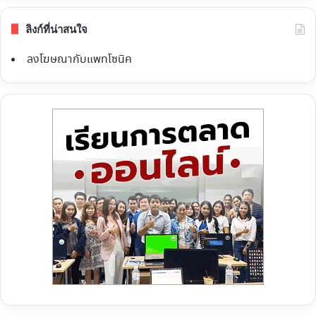
ลิงก์ที่น่าสนใจ
ลงโฆษณากับแพทโซนิค