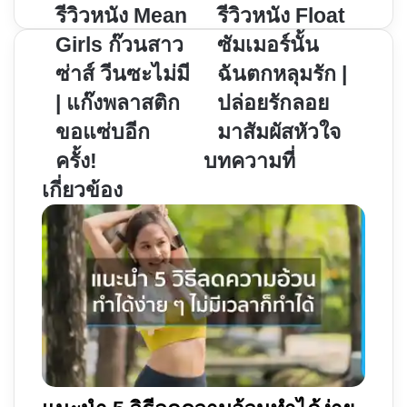
รีวิว
รีวิว
รีวิวหนัง Mean
รีวิวหนัง Float
หนัง
หนัง
Girls ก๊วนสาว
ซัมเมอร์นั้น
Mean
Float
ซ่าส์ วีนซะไม่มี
ฉันตกหลุมรัก |
Girls
ซัมเมอร์
| แก๊งพลาสติก
ปล่อยรักลอย
ก๊
นั้น
วน
ฉัน
ขอแซ่บอีก
มาสัมผัสหัวใจ
สาว
ตกหลุม
ครั้ง!
บทความที่
ซ่า
รัก
เกี่ยวข้อง
ส์
|
วีน
ปล่อย
ซะ
รัก
ไม่มี
ลอย
|
มา
แก๊ง
สัมผัส
พลาสติก
หัวใจ
ขอ
แซ่
บอีก