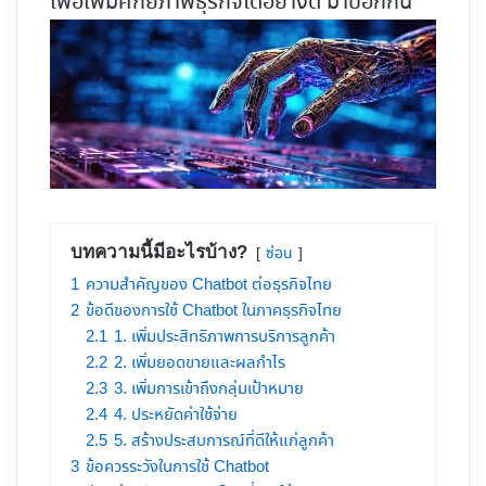
เพื่อเพิ่มศักยภาพธุรกิจได้อย่างดี มาบอกกัน
บทความนี้มีอะไรบ้าง?
ซ่อน
1
ความสำคัญของ Chatbot ต่อธุรกิจไทย
2
ข้อดีของการใช้ Chatbot ในภาคธุรกิจไทย
2.1
1. เพิ่มประสิทธิภาพการบริการลูกค้า
2.2
2. เพิ่มยอดขายและผลกำไร
2.3
3. เพิ่มการเข้าถึงกลุ่มเป้าหมาย
2.4
4. ประหยัดค่าใช้จ่าย
2.5
5. สร้างประสบการณ์ที่ดีให้แก่ลูกค้า
3
ข้อควรระวังในการใช้ Chatbot