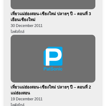
เที่ยวแม่ฮ่องสอน-เชียงใหม่ ปลายๆ ปี – ตอนที่ 3
เยือนเชียงใหม่
30 December 2011
ไลฟ์สไตล์
เที่ยวแม่ฮ่องสอน-เชียงใหม่ ปลายๆ ปี – ตอนที่ 2
แม่ฮ่องสอน
19 December 2011
ไลฟ์สไตล์