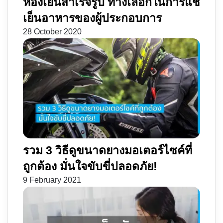
ห้องเย็นสำเร็จรูป ทางเลือกในการแช่
เย็นอาหารของผู้ประกอบการ
28 October 2020
รวม 3 วิธีดูขนาดยางมอเตอร์ไซค์ที่
ถูกต้อง มั่นใจขับขี่ปลอดภัย!
9 February 2021