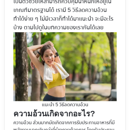
เป็นตัวช่วยให้สามารถควบคุมน้ำหนักให้อยู่ใน
เกณฑ์มาตรฐานได้ เรามี 5
วิธีลดความอ้วน
ทำได้ง่าย ๆ ไม่มีเวลาก็ทำได้มาแนะนำ จะมีอะไร
บ้าง ตามไปดูในบทความของเรากันได้เลย
แนะนำ 5 วิธีลดความอ้วน
ความอ้วนเกิดจากอะไร
?
ความอ้วน ส่วนมากมัดเกิดจากการรับประทานอาหารที่มี