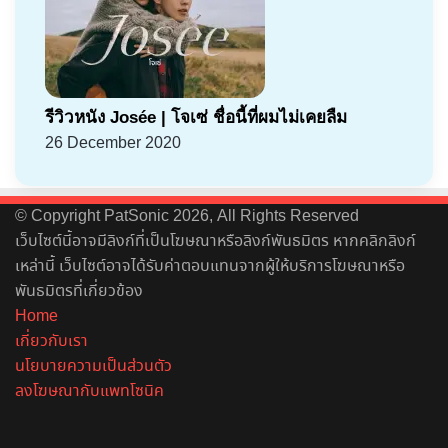
รีวิวหนัง Josée | โจเซ่ ชื่อนี้ที่ผมไม่เคยลืม
26 December 2020
© Copyright PatSonic 2026, All Rights Reserved
เว็บไซต์นี้อาจมีลิงก์ที่เป็นโฆษณาหรือลิงก์พันธมิตร หากคลิกลิงก์
เหล่านี้ เว็บไซต์อาจได้รับค่าตอบแทนจากผู้ให้บริการโฆษณาหรือ
พันธมิตรที่เกี่ยวข้อง
Home
เกี่ยวกับเรา
นโยบายความเป็นส่วนตัว
ลงโฆษณากับแพทโซนิค
Facebook
X