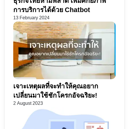
ธุรกิจไทยห้ามพลาด เพิ่มศักยภาพ
การบริการได้ด้วย Chatbot
13 February 2024
เจาะเหตุผลที่จะทำให้คุณอยาก
เปลี่ยนมาใช้ชักโครกอัจฉริยะ!
2 August 2023