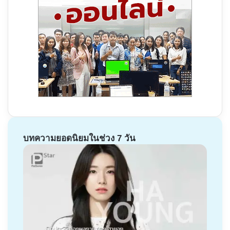
บทความยอดนิยมในช่วง 7 วัน