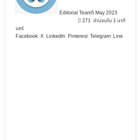
Editorial Team
5 May 2023
271
อ่านจบใน 1 นาที
แชร์
Facebook
X
LinkedIn
Pinterest
Telegram
Line