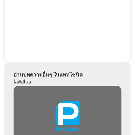
อ่านบทความอื่นๆ ในแพทโซนิค
ไลฟ์สไตล์