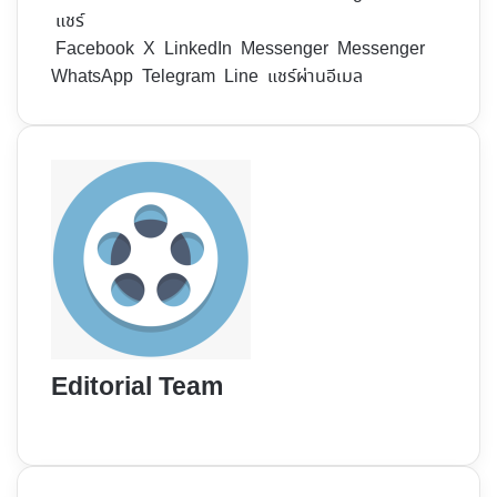
แชร์
Facebook
X
LinkedIn
Messenger
Messenger
WhatsApp
Telegram
Line
แชร์ผ่านอีเมล
Editorial Team
Website