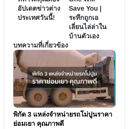
สำคัญ
No
อัปเดตข่าวต่าง
Save You |
ที่
One
ประเทศวันนี้!
ระทึกถูกเอ
ทำให้
Will
คุณ
Save
เลี่ยนไล่ล่าใน
ต้อง
You
บ้านตัวเอง
อัปเดต
|
บทความที่เกี่ยวข้อง
ข่าว
ระทึก
ต่าง
ถูก
ประเทศ
เอ
วัน
เลี่ยน
นี้!
ไล่
ล่า
ใน
บ้าน
ตัว
เอง
พิกัด 3 แหล่งจำหน่ายรถโม่ปูนราคา
ย่อมเยา คุณภาพดี