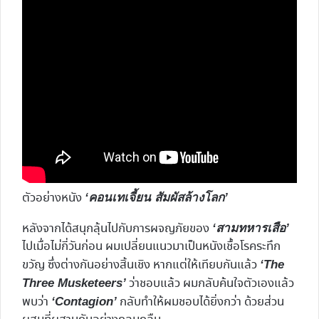
ตัวอย่างหนัง
‘คอนเทเจี้ยน สัมผัสล้างโลก’
หลังจากได้สนุกลุ้นไปกับการผจญภัยของ
‘สามทหารเสือ’
ไปเมื่อไม่กี่วันก่อน ผมเปลี่ยนแนวมาเป็นหนังเชื้อโรคระทึก
ขวัญ ซึ่งต่างกันอย่างสิ้นเชิง หากแต่ให้เทียบกันแล้ว
‘The
ว่าชอบแล้ว ผมกลับค้นใจตัวเองแล้ว
Three Musketeers’
พบว่า
กลับทำให้ผมชอบได้ยิ่งกว่า ด้วยส่วน
‘Contagion’