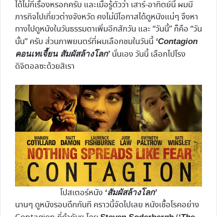
ได้ไม่กี่เรื่องหรอกครับ และเมื่อรู้ตัวว่า เสาร์-อาทิตย์นี้ ผมมี
ภารกิจไปเที่ยวต่างจังหวัด คงไม่มีโอกาสได้ดูหนังแน่ๆ จึงหา
ทางไปดูหนังในวันธรรมดาเพิ่มอีกสักวัน และ “วันนี้” ก็คือ “วัน
นั้น” ครับ ส่วนภาพยนตร์ที่ผมเลือกชมในวันนี้
‘Contagion
นั่นเอง วันนี้ เลือกไปโรง
คอนเทเจี้ยน สัมผัสล้างโลก’
ดิจิตอลซะด้วยสิเรา
โปสเตอร์หนัง
‘สัมผัสล้างโลก’
นานๆ ดูหนังรอบดึกกันที คราวนี้จัดไปเลย หนังเชื้อโรคอย่าง