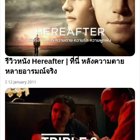
ช้าๆ
[1]
จาก
อา
ดาจิ
มิ
ซึรุ
รีวิวหนัง Hereafter | ที่นี่ หลังความตาย
หลายอารมณ์จริง
12 January 2011