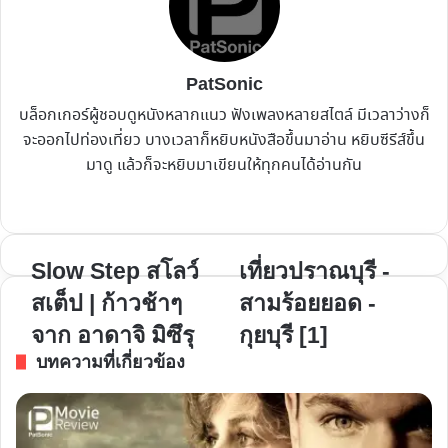
PatSonic
บล็อกเกอร์ผู้ชอบดูหนังหลากแนว ฟังเพลงหลายสไตล์ มีเวลาว่างก็
จะออกไปท่องเที่ยว บางเวลาก็หยิบหนังสือขึ้นมาอ่าน หยิบซีรีส์ขึ้น
มาดู แล้วก็จะหยิบมาเขียนให้ทุกคนได้อ่านกัน
Website
Facebook
X
YouTube
Instagram
Slow
เที่ยว
Slow Step สโลว์
เที่ยวปราณบุรี -
Step
ปราณบุรี
สเต็ป | ก้าวช้าๆ
สามร้อยยอด -
ส
-
จาก อาดาจิ มิซึรุ
กุยบุรี [1]
โลว์
สาม
บทความที่เกี่ยวข้อง
ส
ร้อย
เต็ป
ยอด
|
-
ก้าว
กุยบุรี