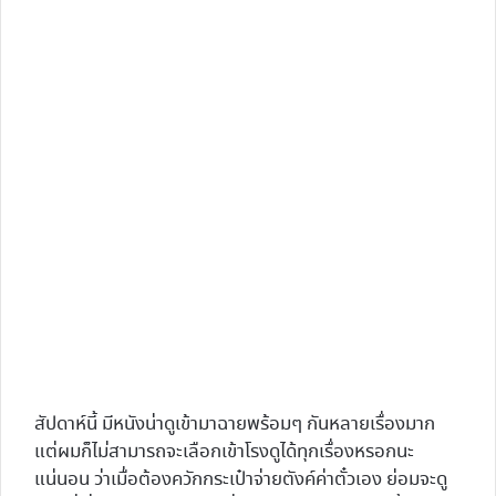
สัปดาห์นี้ มีหนังน่าดูเข้ามาฉายพร้อมๆ กันหลายเรื่องมาก
แต่ผมก็ไม่สามารถจะเลือกเข้าโรงดูได้ทุกเรื่องหรอกนะ
แน่นอน ว่าเมื่อต้องควักกระเป๋าจ่ายตังค์ค่าตั๋วเอง ย่อมจะดู