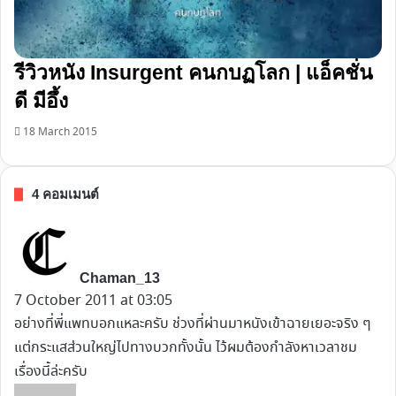
รีวิวหนัง Insurgent คนกบฏโลก | แอ็คชั่น
ดี มีอึ้ง
18 March 2015
4 คอมเมนต์
s
a
y
Chaman_13
s
7 October 2011 at 03:05
:
อย่างที่พี่แพทบอกแหละครับ ช่วงที่ผ่านมาหนังเข้าฉายเยอะจริง ๆ
แต่กระแสส่วนใหญ่ไปทางบวกทั้งนั้น ไว้ผมต้องกำลังหาเวลาชม
เรื่องนี้ล่ะครับ
s