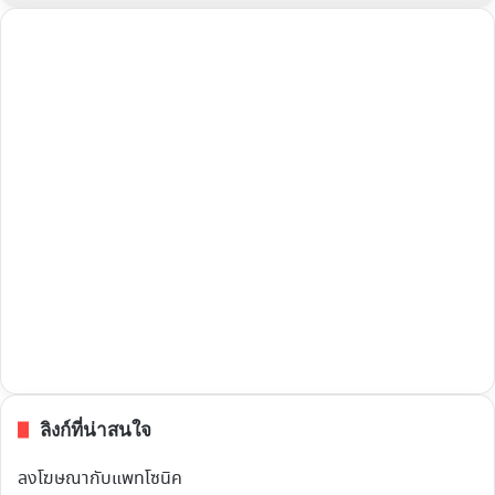
ลิงก์ที่น่าสนใจ
ลงโฆษณากับแพทโซนิค