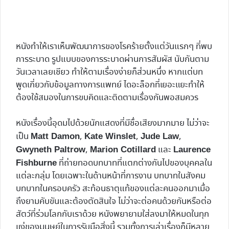
หนังทำให้เราเห็นพัฒนาการของโรคร้ายตั้งแต่วันแรกๆ ที่พบ
การระบาด รูปแบบของการระบาดผ่านการสัมผัส นับกันตาม
วันเวลาเลยเชียว ทำให้ตามเรื่องง่ายก็ส่วนหนึ่ง หากแต่บท
พูดเกี่ยวกับข้อมูลทางการแพทย์ ไดอะล็อกที่เยอะแยะทำให้
ต้องใช้สมองในการขบคิดและติดตามเรื่องกันพอสมควร
หนังเรื่องนี้อุดมไปด้วยนักแสดงที่มีชื่อเสียงมากมาย ไม่ว่าจะ
เป็น
,
,
,
Matt Damon
Kate Winslet
Jude Law
,
และ
Gwyneth Paltrow
Marion Cotillard
Laurence
ที่ถ่ายทอดบทบาทที่แตกต่างกันไปของบุคคลใน
Fishburne
แต่ละกลุ่ม โดยเฉพาะในด้านหน้าที่การงาน บทบาทในสังคม
บทบาทในครอบครัว สะท้อนธาตุแท้ของแต่ละคนออกมาเมื่อ
ถึงยามคับขันและต้องตัดสินใจ ไม่ว่าจะต่อคนด้วยกันหรือต่อ
สัตว์ที่ร่วมโลกกับเราด้วย หนังพยายามใส่ลงมาให้หมดในทุก
แง่ของมนุษย์ในการรับมือสิ่งนี้ รวมทั้งการเล่าเรื่องก็มีหลาย