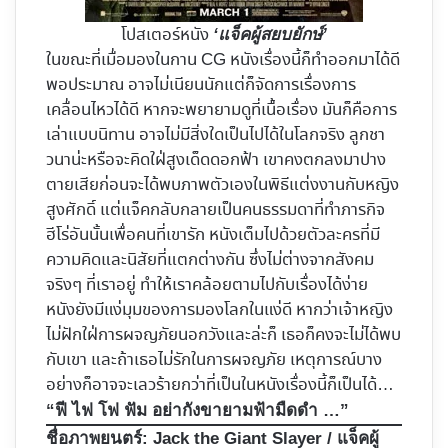
โปสเตอร์หนัง
‘แจ็คผู้สยบยักษ์’
ในขณะที่เมื่อมองในกาน CG หนังเรื่องนี้ก็ทำออกมาได้ดี
พอประมาณ อาจไม่เนียนนักแต่ก็จัดการเรื่องการ
เคลื่อนไหวได้ดี หากจะพยายามดูที่เนื้อเรื่อง มันก็คือการ
เล่าแบบนิทาน อาจไม่มีสิ่งใดเป็นไปได้ในโลกจริง ลูกชา
วนาน่ะหรือจะคิดใฝ่สูงเด็ดดอกฟ้า เขาคงตกลงมาปาง
ตายเสียก่อนจะได้พบภาพตัวเองในพิธีแต่งงานกับหญิง
สูงศักดิ์ แต่แจ็คกลับกลายเป็นคนธรรมดาที่ทำภารกิจ
ฮีโร่อันนั้นเพื่อคนที่เขารัก หนังเต็มไปด้วยตัวละครที่มี
ความคิดและนิสัยที่แตกต่างกัน ซึ่งไม่ต่างจากสังคม
จริงๆ ที่เราอยู่ ทำให้เราคล้อยตามไปกับเรื่องได้ง่าย
หนังยังมีแง่มุมของการมองโลกในแง่ดี หากว่าเจ้าหญิง
ไม่ฝักใฝ่การผจญภัยนอกวังและล่ะก็ เธอก็คงจะไม่ได้พบ
กับเขา และถ้าเธอไม่รักในการผจญภัย เหตุการณ์บาง
อย่างก็อาจจะเลวร้ายกว่าที่เป็นในหนังเรื่องนี้ก็เป็นได้…
“ฟี ไฟ โฟ ฟัม อย่ากังขายามฟ้ามืดดำ …”
ชื่อภาพยนตร์:
Jack the Giant Slayer / แจ็คผู้