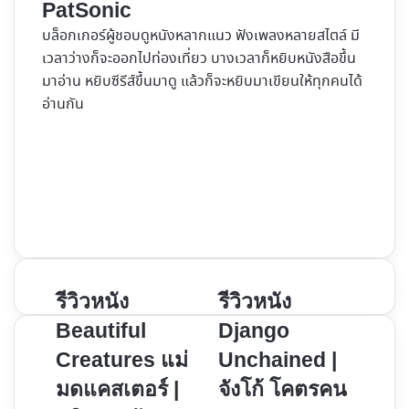
PatSonic
บล็อกเกอร์ผู้ชอบดูหนังหลากแนว ฟังเพลงหลายสไตล์ มี
เวลาว่างก็จะออกไปท่องเที่ยว บางเวลาก็หยิบหนังสือขึ้น
มาอ่าน หยิบซีรีส์ขึ้นมาดู แล้วก็จะหยิบมาเขียนให้ทุกคนได้
อ่านกัน
Website
Facebook
X
YouTube
Instagram
รีวิว
รีวิว
รีวิวหนัง
รีวิวหนัง
หนัง
หนัง
Beautiful
Django
Beautiful
Django
Creatures แม่
Unchained |
Creatures
Unchained
มดแคสเตอร์ |
จังโก้ โคตรคน
แม่
|