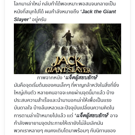
โลกมาเล่าใหม่ กลับทำได้พอเหมาะพอสมจนกลายเป็น
หนังที่สนุกไปได้ ผมกำลังหมายถึง
‘Jack the Giant
อยู่ครับ
Slayer’
ภาพจากหนัง
‘แจ็คผู้สยบยักษ์’
มันคือจุดเริ่มต้นของคนเล็กๆ ที่หาญกล้าหวังในสิ่งที่ยิ่ง
ใหญ่เกินตัว หลายคนอาจจะเคยผ่านจุดนี้มาแล้ว บ้าง
ประสบความสำเร็จและนำมาบอกเล่าให้เพื่อเป็นแรง
บันดาลใจ บ้างล้มเหลวและปัจจุบันเปลี่ยนความคิดใน
การตามล่าเป้าหมายไปแล้ว แต่
อาจ
‘แจ็คผู้สยบยักษ์’
กำลังพยายามจุดประกายให้เรายังไม่ล้มเลิกมัน
พวกเราหลายๆ คนคงเติบโตมาพร้อมๆ กับนิทานของ