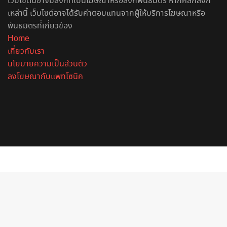
เว็บไซต์นี้อาจมีลิงก์ที่เป็นโฆษณาหรือลิงก์พันธมิตร หากคลิกลิงก์
เหล่านี้ เว็บไซต์อาจได้รับค่าตอบแทนจากผู้ให้บริการโฆษณาหรือ
พันธมิตรที่เกี่ยวข้อง
Home
เกี่ยวกับเรา
นโยบายความเป็นส่วนตัว
ลงโฆษณากับแพทโซนิค
Facebook
X
YouTube
Instagram
Spotify
Facebook
X
Telegram
Line
Back
to
top
button