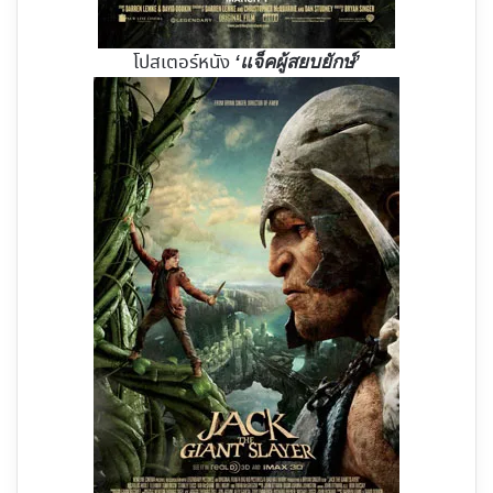
โปสเตอร์หนัง
‘แจ็คผู้สยบยักษ์’