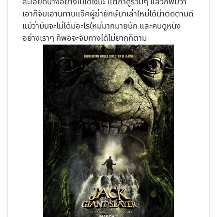
ละเอียดบางอย่างไปได้ไงนะ แต่ถ้าดูรวมๆ แล้วก็พบว่า
เอาก็จับเอานิทานแจ็คผู้ฆ่ายักษ์มาเล่าใหม่ได้น่าติดตามดี
แม้ว่ามันจะไม่ได้มีอะไรใหม่มากมายนัก และคนดูหนัง
อย่างเราๆ ก็พอจะจับทางได้ไม่ยากก็ตาม