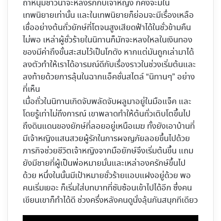
ถ้าหนุ่มชาวนาจะหลงรักกับเจ้าหญิง ก็คงจะมีใน
เทพนิยายเท่านั้น และในเทพนิยายก็ย่อมจะมีเรื่องเหลือ
เชื่ออย่างต้นถั่วยักษ์ที่โตจนสูงเสียดฟ้าได้ในชั่วข้ามคืน
ไม่พอ เหล่าผู้ชั่วร้ายในนิทานก็มักจะหลงใหลในเงินทอง
ของมีค่าถึงขั้นสะสมไว้เป็นโกดัง หากแต่มันถูกเล่ามาได้
ลงตัวทำให้เราได้อารมณ์ดีกับเรื่องราวในช่วงเริ่มต้นและ
ลงท้ายด้วยการลุ้นในฉากแอ็คชั่นสไตล์ “นิทานๆ” อย่าง
ที่เห็น
เมื่อถั่วในนิทานเกิดจับพลัดจับผลูมาอยู่ในมือแจ็ค และ
โดยรู้เท่าไม่ถึงการณ์ เขาพลาดทำให้ต้นถั่วเติบโตขึ้นไป
ถึงดินแดนของยักษ์ที่ลอยอยู่เหนือเมฆ ทั้งยังเอาบ้านที่
มีเจ้าหญิงแสนสวยผู้รักในการผจญภัยลอยขึ้นไปด้วย
ภารกิจช่วยชีวิตเจ้าหญิงจากมือยักษ์จึงเริ่มต้นขึ้น แถม
ยังมีชายที่ผู้เป็นพ่อหมายมั่นและเหล่าองครักษ์ขึ้นไป
ด้วย หนึ่งในนั้นมีเป้าหมายชั่วร้ายแอบแฝงอยู่ด้วย พอ
คนเริ่มเยอะ ก็เริ่มใส่บทบาทที่ซับซ้อนเข้าไปได้อีก ซึ่งคน
เขียนเขาก็ทำได้ดี ช่วงครึ่งหลังคนดูนั่งลุ้นกันสนุกทีเดียว