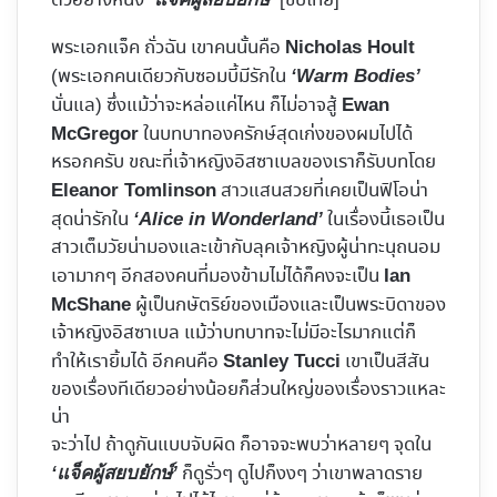
ตัวอย่างหนัง
[ซับไทย]
พระเอกแจ็ค ถั่วฉัน เขาคนนั้นคือ
Nicholas Hoult
(พระเอกคนเดียวกับซอมบี้มีรักใน
‘Warm Bodies’
นั่นแล) ซึ่งแม้ว่าจะหล่อแค่ไหน ก็ไม่อาจสู้
Ewan
ในบทบาทองครักษ์สุดเก่งของผมไปได้
McGregor
หรอกครับ ขณะที่เจ้าหญิงอิสซาเบลของเราก็รับบทโดย
สาวแสนสวยที่เคยเป็นฟิโอน่า
Eleanor Tomlinson
สุดน่ารักใน
ในเรื่องนี้เธอเป็น
‘Alice in Wonderland’
สาวเต็มวัยน่ามองและเข้ากับลุคเจ้าหญิงผู้น่าทะนุถนอม
เอามากๆ อีกสองคนที่มองข้ามไม่ได้ก็คงจะเป็น
Ian
ผู้เป็นกษัตริย์ของเมืองและเป็นพระบิดาของ
McShane
เจ้าหญิงอิสซาเบล แม้ว่าบทบาทจะไม่มีอะไรมากแต่ก็
ทำให้เรายิ้มได้ อีกคนคือ
เขาเป็นสีสัน
Stanley Tucci
ของเรื่องทีเดียวอย่างน้อยก็ส่วนใหญ่ของเรื่องราวแหละ
น่า
จะว่าไป ถ้าดูกันแบบจับผิด ก็อาจจะพบว่าหลายๆ จุดใน
ก็ดูรั่วๆ ดูไปก็งงๆ ว่าเขาพลาดราย
‘แจ็คผู้สยบยักษ์’