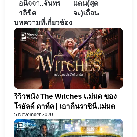
มด
จัง
อนิจจา..จันทร
แดน(สุด
แค
โก้
าลิขิต
จะ)เถื่อน
ส
โคตร
บทความที่เกี่ยวข้อง
เตอร์
คน
|
แดน(สุด
อนิจจา..จันทรา
จะ)เถื่อน
ลิขิต
รีวิวหนัง The Witches แม่มด ของ
โรอัลด์ ดาห์ล | เอาคืนราชินีแม่มด
5 November 2020