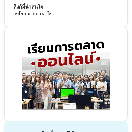
ลิงก์ที่น่าสนใจ
ลงโฆษณากับแพทโซนิค