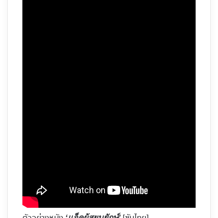
‘แจ็คผู้สยบยักษ์’