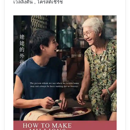
เวลลิงตัน , ไครสต์เชิร์ช