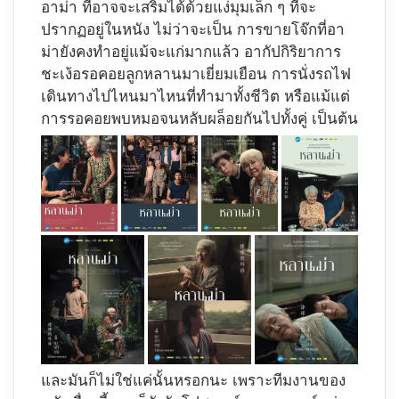
อาม่า ที่อาจจะเสริมได้ด้วยแง่มุมเล็ก ๆ ที่จะ
ปรากฏอยู่ในหนัง ไม่ว่าจะเป็น การขายโจ๊กที่อา
ม่ายังคงทำอยู่แม้จะแก่มากแล้ว อากัปกิริยาการ
ชะเง้อรอคอยลูกหลานมาเยี่ยมเยือน การนั่งรถไฟ
เดินทางไปไหนมาไหนที่ทำมาทั้งชีวิต หรือแม้แต่
การรอคอยพบหมอจนหลับผล็อยกันไปทั้งคู่ เป็นต้น
และมันก็ไม่ใช่แค่นั้นหรอกนะ เพราะทีมงานของ