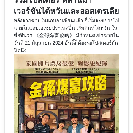
รวมโปสเตอร์ หลานม่า
เวอร์ชันไต้หวันและออสเตรเลีย
หลังจากฉายในแถบอาเซียนแล้ว ก็เริ่มจะขยายไป
ฉายในแถบเอเชียประเทศอื่น เริ่มต้นที่ไต้หวัน ใน
ชื่อจีนว่า 《金孫爆富攻略》 มีกำหนดเข้าฉายใน
วันที่ 21 มิถุนายน 2024 อันนี้ก็ต้องรอโปสเตอร์กัน
นิดนึง