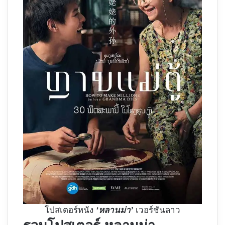
โปสเตอร์หนัง
‘หลานม่า’
เวอร์ชันลาว