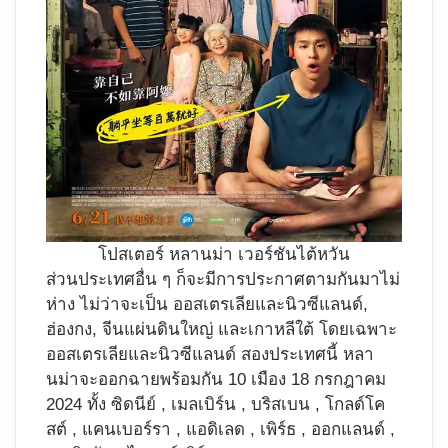
โปสเตอร์ หลานม่า เวอร์ชันไต้หวัน
ส่วนประเทศอื่น ๆ ก็จะมีการประกาศตามกันมาไม่
ห่าง ไม่ว่าจะเป็น ออสเตรเลียและนิวซีแลนด์,
ฮ่องกง, จีนแผ่นดินใหญ่ และเกาหลีใต้ โดยเฉพาะ
ออสเตรเลียและนิวซีแลนด์ สองประเทศนี้ หลา
นม่าจะออกฉายพร้อมกัน 10 เมือง 18 กรกฎาคม
2024 ทั้ง ซิดนีย์ , เมลเบิร์น , บริสเบน , โกลด์โค
สต์ , แคนเบอร์รา , แอดิเลด , เพิร์ธ , ออกแลนด์ ,