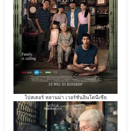
โปสเตอร์ หลานม่า เวอร์ชันอินโดนีเซีย