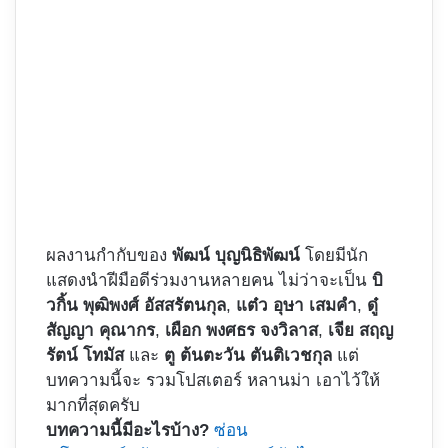
ผลงานกำกับของ
พัฒน์ บุญนิธิพัฒน์
โดยมีนัก
แสดงนำฝีมือดีร่วมงานหลายคน ไม่ว่าจะเป็น
บิ
วกิ้น พุฒิพงศ์ อัสสรัตนกุล
,
แต๋ว อุษา เสมคำ
,
ดู๋
สัญญา คุณากร
,
เผือก พงศธร จงวิลาส
,
เจีย สฤญ
รัตน์ โทมัส
และ
ตู ต้นตะวัน ตันติเวชกุล
แต่
บทความนี้จะ รวมโปสเตอร์ หลานม่า เอาไว้ให้
มากที่สุดครับ
บทความนี้มีอะไรบ้าง?
ซ่อน