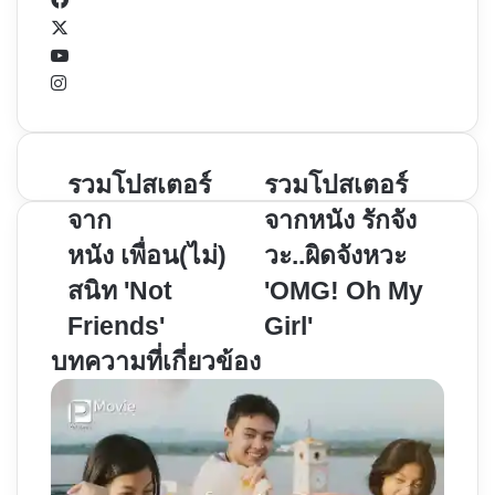
Facebook
X
YouTube
Instagram
รวม
รวมโปสเตอร์
รวม
รวมโปสเตอร์
โปสเตอร์
โปสเตอร์
จาก
จากหนัง รักจัง
จาก
จาก
หนัง เพื่อน(ไม่)
วะ..ผิดจังหวะ
หนัง เพื่อน(ไม่)สนิท
หนัง
สนิท 'Not
'OMG! Oh My
'Not
รัก
Friends'
จัง
Friends'
Girl'
วะ..ผิด
บทความที่เกี่ยวข้อง
จังหวะ
'OMG!
Oh
My
Girl'