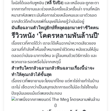
โจนัสได้เจอกับซูหยิน (
) และเหมือนจะถูกชะตา
หลี่ ปิงปิง
จากการทำงานและช่วยเหลือครั้งแล้วครั้งเล่า งานที่หนัก
หนาสาหัสเพราะมันคือการช่วยเหลือคนและเอาตัวรอด
จากสัตว์ดึกดำบรรพ์ที่มนุษย์ไม่เคยรู้ว่ามันมีอยู่
มันคือฉลามตัวใหญ่ยักษ์ที่หลุดออกมาคร่าชีวิตคน
รีวิวหนัง ‘โคตรหลามพันล้านปี’
เรื่องราวที่คาดได้ว่า เราจะได้เห็นฉากน่าหวาดเสียวของ
ฉลามที่กำลังห้ำหั่นขย้ำหมายคร่าชีวิตคน หนังชวนให้ลุ้น
ตลอดว่ามันจะมาทางไหน จะจู่โจมคนด้วยวิธีการใด และ
พวกเขาจะรอดหรือไม่จากเหตุนี้
สำหรับใครกลัวฉลาม
กลัวฟันฉลาม
เรื่องนี้น่าจะ
ทำให้คุณกลัวได้ขั้นสุด
เรื่องราวที่พยายามจะโยงมาที่ไทย แต่หาใช่ถ่ายทำในบ้าน
เราไม่ เซ็ตฉากว่าเป็นสมุทรปราการแต่ไม่มีอะไรใช่ไทยใน
ปัจจุบันเลยแม้แต่เพลงประกอบ