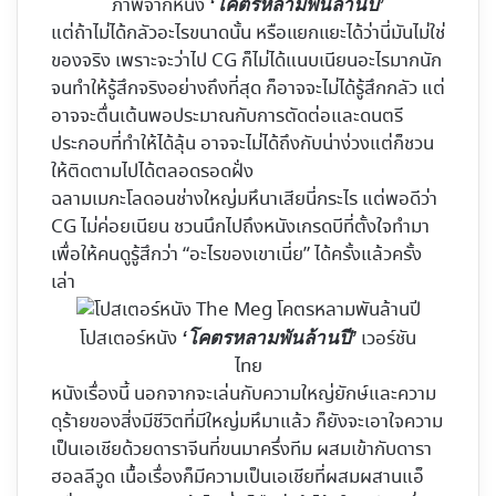
ภาพจากหนัง
‘โคตรหลามพันล้านปี’
แต่ถ้าไม่ได้กลัวอะไรขนาดนั้น หรือแยกแยะได้ว่านี่มันไม่ใช่
ของจริง เพราะจะว่าไป CG ก็ไม่ได้แนบเนียนอะไรมากนัก
จนทำให้รู้สึกจริงอย่างถึงที่สุด ก็อาจจะไม่ได้รู้สึกกลัว แต่
อาจจะตื่นเต้นพอประมาณกับการตัดต่อและดนตรี
ประกอบที่ทำให้ได้ลุ้น อาจจะไม่ได้ถึงกับน่าง่วงแต่ก็ชวน
ให้ติดตามไปได้ตลอดรอดฝั่ง
ฉลามเมกะโลดอนช่างใหญ่มหึนาเสียนี่กระไร แต่พอดีว่า
CG ไม่ค่อยเนียน ชวนนึกไปถึงหนังเกรดบีที่ตั้งใจทำมา
เพื่อให้คนดูรู้สึกว่า “อะไรของเขาเนี่ย” ได้ครั้งแล้วครั้ง
เล่า
โปสเตอร์หนัง
เวอร์ชัน
‘โคตรหลามพันล้านปี’
ไทย
หนังเรื่องนี้ นอกจากจะเล่นกับความใหญ่ยักษ์และความ
ดุร้ายของสิ่งมีชีวิตที่มีใหญ่มหึมาแล้ว ก็ยังจะเอาใจความ
เป็นเอเชียด้วยดาราจีนที่ขนมาครึ่งทีม ผสมเข้ากับดารา
ฮอลลีวูด เนื้อเรื่องก็มีความเป็นเอเชียที่ผสมผสานแอ็