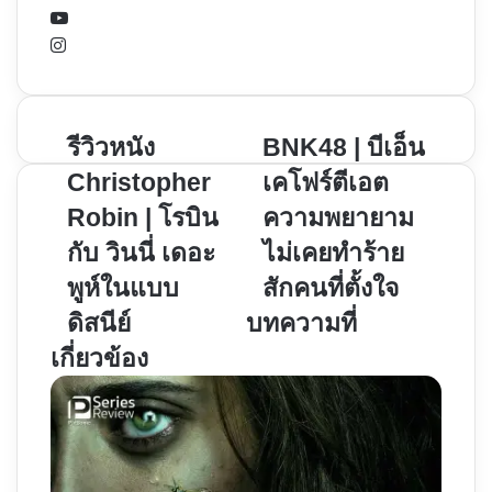
YouTube
Instagram
รีวิว
BNK48
รีวิวหนัง
BNK48 | บีเอ็น
หนัง
|
Christopher
เคโฟร์ตีเอต
Christopher
บี
Robin | โรบิน
ความพยายาม
Robin
เอ็น
กับ วินนี่ เดอะ
ไม่เคยทำร้าย
|
เคโฟร์
โร
ตี
พูห์ในแบบ
สักคนที่ตั้งใจ
บิน
เอต
ดิสนีย์
บทความที่
กับ
ความ
เกี่ยวข้อง
วิน
พยายาม
นี่
ไม่
เดอะ
เคย
พูห์
ทำร้าย
ใน
สัก