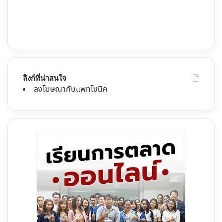
ลิงก์ที่น่าสนใจ
ลงโฆษณากับแพทโซนิค