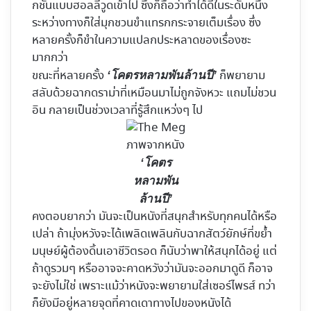
กชั่นแบบฮอลลีวูดเข้าไป ซึ่งก็ถือว่าทำได้ดีในระดับหนึ่ง
ระหว่างทางก็ใส่มุกชวนขำแทรกกระจายเต็มเรื่อง ซึ่ง
หลายครั้งก็ขำในความแปลกประหลาดของเรื่องซะ
มากกว่า
ขณะที่หลายครั้ง
ก็พยายาม
‘โคตรหลามพันล้านปี’
สลับด้วยฉากดราม่าที่เหมือนมาไม่ถูกจังหวะ แถมไม่ชวน
อิน กลายเป็นช่วงเวลาที่รู้สึกแหว่งๆ ไป
ภาพจากหนัง
‘โคตร
หลามพัน
ล้านปี’
คงตอบยากว่า มันจะเป็นหนังที่สนุกสำหรับทุกคนได้หรือ
เปล่า ถ้ามุ่งหวังจะได้เพลิดเพลินกับฉากสัตว์ยักษ์ที่ขย้ำ
มนุษย์ผู้ต้องดิ้นเอาชีวิตรอด ก็นับว่าพาให้สนุกได้อยู่ แต่
ถ้าดูรวมๆ หรืออาจจะคาดหวังว่ามันจะออกมาดูดี ก็อาจ
จะยังไม่ใช่ เพราะแม้ว่าหนังจะพยายามใส่เซอร์ไพรส์ ทว่า
ก็ยังมีอยู่หลายจุดที่คาดเดาทางไปของหนังได้