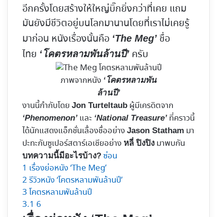
อีกครั้งโดยสร้างให้ใหญ่บิ๊กยิ่งกว่าที่เคย แถม
มันยังมีชีวิตอยู่บนโลกมานานโดยที่เราไม่เคยรู้
มาก่อน หนังเรื่องนั้นคือ
ชื่อ
‘The Meg’
ไทย
ครับ
‘โคตรหลามพันล้านปี’
ภาพจากหนัง
‘โคตรหลามพัน
ล้านปี’
งานนี้กำกับโดย
ผู้มีเครดิตจาก
Jon Turteltaub
และ
ที่คราวนี้
‘Phenomenon’
‘National Treasure’
ได้นักแสดงแอ็กชั่นเลื่องชื่ออย่าง
มา
Jason Statham
ปะทะกับซูเปอร์สตาร์เอเชียอย่าง
มาพบกัน
หลี่ ปิงปิง
ซ่อน
บทความนี้มีอะไรบ้าง?
1
เรื่องย่อหนัง ‘The Meg’
2
รีวิวหนัง ‘โคตรหลามพันล้านปี’
3
โคตรหลามพันล้านปี
3.1
6