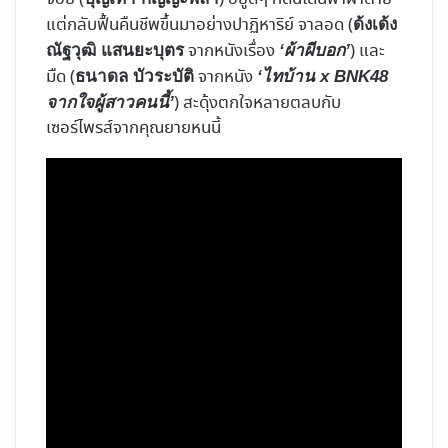
แต่กลับฟื้นคืนชีพขึ้นมาอย่างปาฏิหาริย์ จาลอด (
ด้งเด้ง
จากหนังเรื่อง
) และ
ณัฐวุฒิ แสนยะบุตร
‘ผ้าผีบอก’
มืด (
จากหนัง
ธนาดล บัวระบัติ
‘ไทบ้าน x BNK48
) สะดุ้งตกใจหลายตลบกับ
จากใจผู้สาวคนนี้’
เซอร์ไพรส์จากคุณยายหนนี้