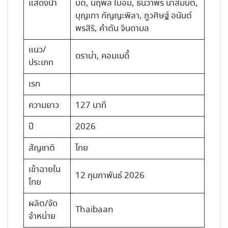
แสดงนำ
บัติ, นฤพล ใบอิ้ม, ธันวาพร นาสมบัติ,
บุญเทา กัญญะพิลา, ภูวศิษฐ์ อนันต์
พรสิริ, คำตัน จินดามล
แนว/
ดราม่า, คอมเมดี้
ประเภท
เรท
ความยาว
127 นาที
ปี
2026
สัญชาติ
ไทย
เข้าฉายใน
12 กุมภาพันธ์ 2026
ไทย
ผลิต/จัด
Thaibaan
จำหน่าย