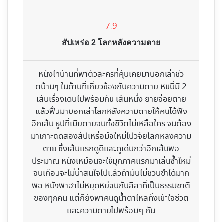
7.9
สัปเหร่อ 2 โลกหลังความตาย
หนังไทบ้านที่พาตัวละครที่คุ้นเคยมาบอกเล่าชีวิ
ตบ้านๆ ในด้านที่เกี่ยวข้องกับความตาย หนนี้มี 2
เส้นเรื่องเดินไปพร้อมกัน เส้นหนึ่ง ยายจ่อยตาย
แล้วฟื้นมาบอกเล่าโลกหลังความตายให้คนได้ฟัง
อีกเส้น ธูปที่เมียตายจนทั้งชีวิตไม่เหลือใคร จนต้อง
มาเกาะติดสองสัปเหร่อมือใหม่ไปวิจัยโลกหลังความ
ตาย ซึ่งเส้นแรกดูดีและดูเด่นกว่าอีกเส้นพอ
ประมาณ หนังเหมือนจะใช้มุกภาคแรกมาเล่นซ้ำใหม่
จนเกือบจะไม่น่าสนใจไปแล้วถ้ามันไม่ชวนขำได้มาก
พอ หนังพาฮาไม่หยุดหย่อนกับลีลาที่เป็นธรรมชาติ
ของทุกคน แต่ก็ยังพาคนดูน้ำตาไหลทั้งเข้าใจชีวิต
และความตายไปพร้อมๆ กัน