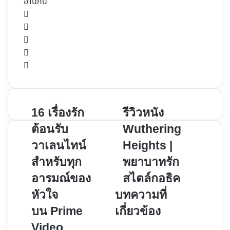
อ่านกัน
Website
Facebook
X
YouTube
Instagram
16
รีวิว
16 เรื่องรัก
รีวิวหนัง
เรื่อง
หนัง
ต้อนรับ
Wuthering
รัก
Wuthering
วาเลนไทน์
Heights |
ต้อนรับ
Heights
สำหรับทุก
พยาบาทรัก
วาเลนไทน์
|
สำหรับ
พยาบาท
อารมณ์ของ
สไตล์กอธิค
ทุก
รัก
หัวใจ
บทความที่
อารมณ์
สไตล์
บน Prime
เกี่ยวข้อง
ของ
กอ
หัวใจ
ธิค
Video