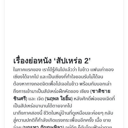
เรื่องย่อหนัง ‘สัปเหร่อ 2’
ในภาคแรกของ เราได้รู้กันไปแล้วว่า ใบข้าว แฟนเก่าของ
เซียงได้จากไป และเป็นเซียงที่ทำใจยอมรับไม่ได้จน
ต้องหาทางถอดจิตเพื่อไปเจอใบข้าว พร้อมกับบอกเล่า
ถึงการเข้ามาเป็นสัปเหร่อฝึกหัดของ เซียง (
ชาติชาย
) และ เจิด (
) หลังศักดิ์พ่อของเจิดที่
ชินศรี
นฤพล ใยอิ้ม
เป็นสัปเหร่อมานานได้ตายจากไป
มาถึงภาคสองนี้ ชีวิตในหมู่บ้านที่ดูเหมือนจะค่อยๆ กลับ
สู่ความปกติก็กำลังเกิดแรงกระเพื่อมอีกครั้ง เมื่อ ยาย
จ่อย (
) อยู่ดีๆ ก็ดันโดนฟ้าผ่าตาย
บุญเทา กัญญะพิลา