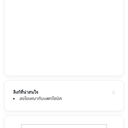
ลิงก์ที่น่าสนใจ
ลงโฆษณากับแพทโซนิค