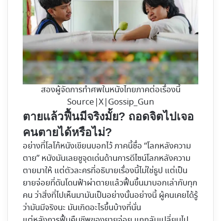
สองผู้จัดการทำศพในหนังไทยภาคต่อเรื่องนี้
Source|X|Gossip_Gun
ตายแล้วฟื้นมีจริงมั้ย? ถอดจิตไปเจอ
คนตายได้หรือไม่?
อย่างที่โลโก้หนังเขียนบอกไว้ ภาคนี้ชื่อ “โลกหลังความ
ตาย” หนังมันเลยชูจุดเด่นด้านการดีไซน์โลกหลังความ
ตายมาให้ แต่ตัวละครที่อธิบายเรื่องนี้ไม่ใช่ธูป แต่เป็น
ยายจ่อยที่ดันโดนฟ้าผ่าตายแล้วฟื้นขึ้นมาบอกเล่ากับทุก
คน ว่าสิ่งที่ไปเห็นมามันเป็นอย่างนั้นอย่างนี้ ผู้คนเคยได้รู้
ว่ามันมีจริงนะ มันเกิดอะไรขึ้นบ้างที่นั่น
แต่หลังการฟื้นคืนชีพของยายจ่อย แกกลับเปลี่ยนไป