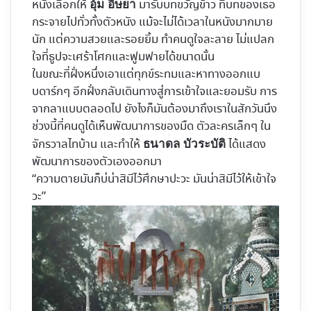
หนังเลือกให้
มารับบทขวัญข้าว ที่บทของเธอ
อุ้ม อิษยา
กระจายไปทั่วทั้งตัวหนัง แม้จะไม่ได้เวลาในหนังมากมาย
นัก แต่ความสวยและรอยยิ้ม ทำคนดูใจละลาย ไม่แปลก
ใจที่ธูปจะเศร้าโศกและฟูมฟายได้ขนาดนั้น
ในขณะที่ฝั่งหนึ่งเอาแต่ทุกข์ระทมและหาทางออกแบ
บดาร์กๆ อีกฝั่งกลับเดินทางสู่การเข้าใจและยอมรับ การ
จากลาแบบตลอดไป ยังไงก็มันต้องมาถึงเราในสักวันนึง
ช่วงนี้ที่คนดูได้เห็นพัฒนาการของมืด ตัวละครเล็กๆ ใน
จักรวาลไทบ้าน และทำให้
ได้แสดง
ธนาดล บัวระบัติ
พัฒนาการของตัวเองออกมา
“ความตายมันก็บ่น่าสิมีไว้ศึกษาปะวะ มันน่าสิมีไว้ให้เข้าใจ
วะ”