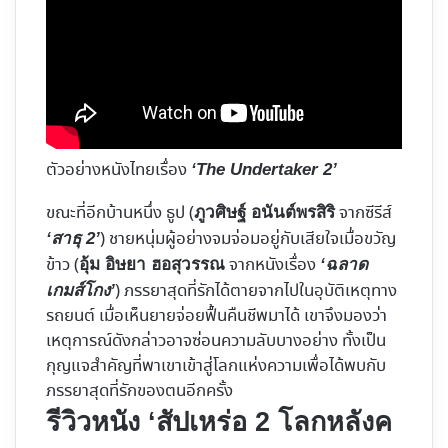
ตัวอย่างหนังไทยเรื่อง
‘The Undertaker 2’
ขณะที่อีกบ้านหนึ่ง ธูป (
จากซีรีส์
ภูวศิษฐ์ อนันต์พรสิริ
) ชายหนุ่มผู้อย่างจมจ่อมอยู่กับเสียใจเมื่อขวัญ
‘สาธุ 2’
ข้าว (
จากหนังเรื่อง
อุ้ม อิษยา ฮอสุวรรณ
‘ฉลาด
) ภรรยาสุดที่รักได้ตายจากไปในอุบัติเหตุทาง
เกมส์โกง’
รถยนต์ เมื่อเห็นยายจ่อยฟื้นคืนชีพมาได้ เขาจึงมองว่า
เหตุการณ์ดังกล่าวอาจซ่อนความลับบางอย่าง ทั้งเป็น
กุญแจสำคัญที่พาเขาเข้าสู่โลกแห่งความเพื่อได้พบกับ
ภรรยาสุดที่รักของตนอีกครั้ง
รีวิวหนัง ‘สัปเหร่อ 2 โลกหลังค