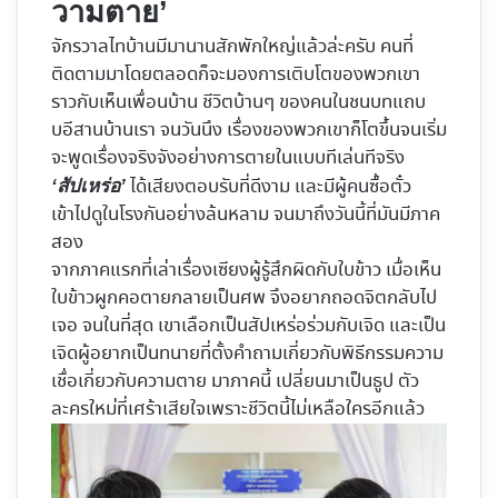
วามตาย’
จักรวาลไทบ้านมีมานานสักพักใหญ่แล้วล่ะครับ คนที่
ติดตามมาโดยตลอดก็จะมองการเติบโตของพวกเขา
ราวกับเห็นเพื่อนบ้าน ชีวิตบ้านๆ ของคนในชนบทแถบ
บอีสานบ้านเรา จนวันนึง เรื่องของพวกเขาก็โตขึ้นจนเริ่ม
จะพูดเรื่องจริงจังอย่างการตายในแบบทีเล่นทีจริง
ได้เสียงตอบรับที่ดีงาม และมีผู้คนซื้อตั๋ว
‘สัปเหร่อ’
เข้าไปดูในโรงกันอย่างล้นหลาม จนมาถึงวันนี้ที่มันมีภาค
สอง
จากภาคแรกที่เล่าเรื่องเซียงผู้รู้สึกผิดกับใบข้าว เมื่อเห็น
ใบข้าวผูกคอตายกลายเป็นศพ จึงอยากถอดจิตกลับไป
เจอ จนในที่สุด เขาเลือกเป็นสัปเหร่อร่วมกับเจิด และเป็น
เจิดผู้อยากเป็นทนายที่ตั้งคำถามเกี่ยวกับพิธีกรรมความ
เชื่อเกี่ยวกับความตาย มาภาคนี้ เปลี่ยนมาเป็นธูป ตัว
ละครใหม่ที่เศร้าเสียใจเพราะชีวิตนี้ไม่เหลือใครอีกแล้ว