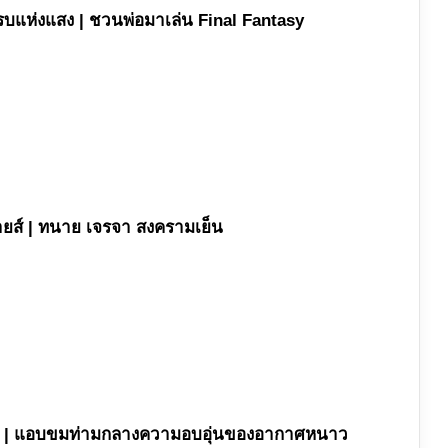
กรบแห่งแสง | ชวนพ่อมาเล่น Final Fantasy
ปายส์ | ทนาย เจรจา สงครามเย็น
อเธอ | แอบขมท่ามกลางความอบอุ่นของอากาศหนาว