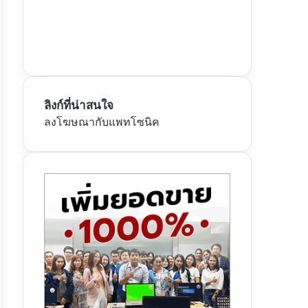
ลิงก์ที่น่าสนใจ
ลงโฆษณากับแพทโซนิค