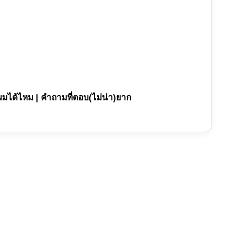
ักผมได้ไหม | คำถามที่ตอบ(ไม่น่า)ยาก