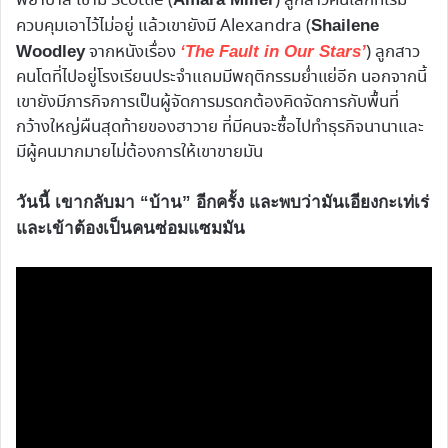
พยาบาล เขามี Scottie (
) ลูกสาวคนเล็กที่เริ่ม
ควบคุมเอาไว้ไม่อยู่ แล้วเขายังมี Alexandra (
Shailene
จากหนังเรื่อง
) ลูกสาว
Woodley
‘The Fault in Our Stars’
คนโตที่ไปอยู่โรงเรียนประจำแถมมีพฤติกรรมย่ำแย่อีก นอกจากนี้
เขายังมีภารกิจการเป็นผู้จัดการมรดกต้องคิดจัดการกับพื้นที่
กว้างใหญ่ผืนสุดท้ายของฮาวาย ที่มีคนจะซื้อไปทำธุรกิจนานาและ
มีผู้คนมากมายไม่ต้องการให้เขาขายมัน
วันนี้ เขากลับมา “บ้าน” อีกครั้ง และพบว่ามันเอียงกะเท่เร่
และเข้าต้องเป็นคนซ่อมแซมมัน