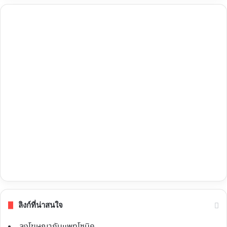
ลิงก์ที่น่าสนใจ
ลงโฆษณากับแพทโซนิค