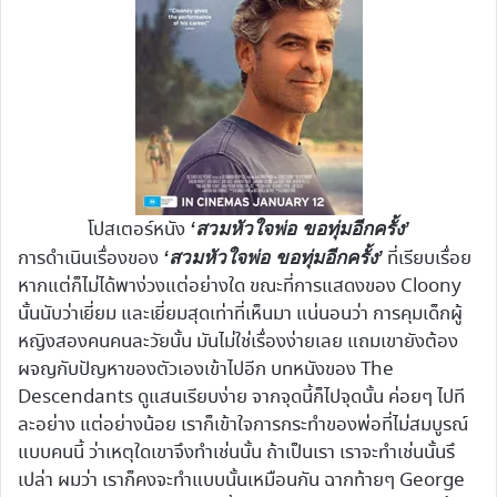
โปสเตอร์หนัง
‘สวมหัวใจพ่อ ขอทุ่มอีกครั้ง’
การดำเนินเรื่องของ
ที่เรียบเรื่อย
‘สวมหัวใจพ่อ ขอทุ่มอีกครั้ง’
หากแต่ก็ไม่ได้พาง่วงแต่อย่างใด ขณะที่การแสดงของ Cloony
นั้นนับว่าเยี่ยม และเยี่ยมสุดเท่าที่เห็นมา แน่นอนว่า การคุมเด็กผู้
หญิงสองคนคนละวัยนั้น มันไม่ใช่เรื่องง่ายเลย แถมเขายังต้อง
ผจญกับปัญหาของตัวเองเข้าไปอีก บทหนังของ The
Descendants ดูแสนเรียบง่าย จากจุดนี้ก็ไปจุดนั้น ค่อยๆ ไปที
ละอย่าง แต่อย่างน้อย เราก็เข้าใจการกระทำของพ่อที่ไม่สมบูรณ์
แบบคนนี้ ว่าเหตุใดเขาจึงทำเช่นนั้น ถ้าเป็นเรา เราจะทำเช่นนั้นรึ
เปล่า ผมว่า เราก็คงจะทำแบบนั้นเหมือนกัน ฉากท้ายๆ George