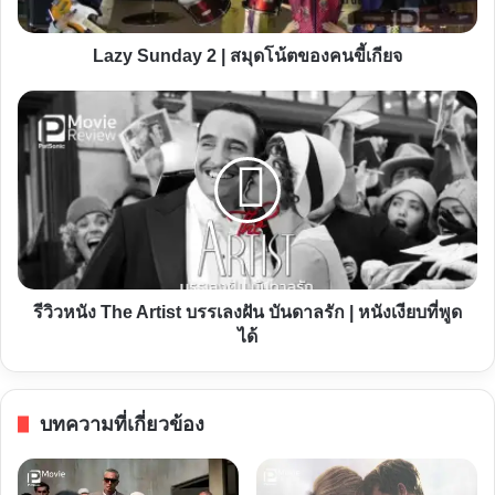
ของ
คน
Lazy Sunday 2 | สมุดโน้ตของคนขี้เกียจ
ขี้
เกียจ
รีวิว
หนัง
The
Artist
บรรเลง
ฝัน
บันดาล
รัก
รีวิวหนัง The Artist บรรเลงฝัน บันดาลรัก | หนังเงียบที่พูด
|
ได้
หนัง
เงียบ
ที่
บทความที่เกี่ยวข้อง
พูด
ได้