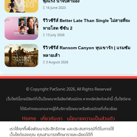
พุ่งแรง น่าจับตามอง
16 June 2023
รีวิวซีรีส์ Better Late Than Single ไม่สายที่จะ
หายโสด ซีซัน 2
13 July 2026
รีวิวซีรีส์ Ransom Canyon หุบเขารัก | แรมซัม
หลายเส้า
3 August 2026
7.1
© Copyright PatSonic 2026, All Rights Reserved
เว็บไซต์นี้อาจมีลิงก์ที่เป็นโฆษณาหรือลิงก์พันธมิตร หากคลิกลิงก์เหล่านี้ เว็บไซต์อาจ
ได้รับค่าตอบแทนจากผู้ให้บริการโฆษณาหรือพันธมิตรที่เกี่ยวข้อง
Home
เกี่ยวกับเรา
นโยบายความเป็นส่วนตัว
ลงโฆษณากับแพทโซนิค
เราใช้คุกกี้เพื่อพัฒนาประสิทธิภาพ และประสบการณ์ที่ดีในการใช้
เว็บไซต์ของคุณ คุณสามารถศึกษารายละเอียดได้ที่