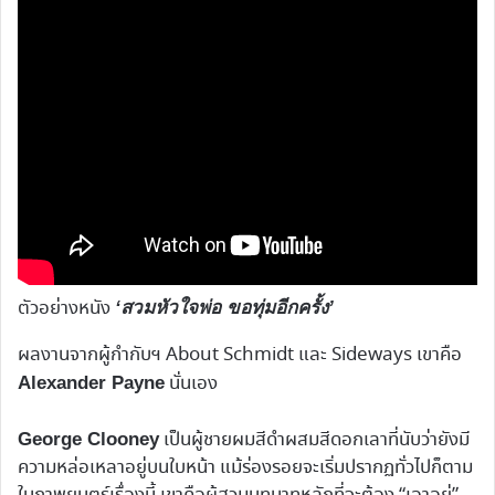
ตัวอย่างหนัง
‘สวมหัวใจพ่อ ขอทุ่มอีกครั้ง’
ผลงานจากผู้กำกับฯ About Schmidt และ Sideways เขาคือ
นั่นเอง
Alexander Payne
เป็นผู้ชายผมสีดำผสมสีดอกเลาที่นับว่ายังมี
George Clooney
ความหล่อเหลาอยู่บนใบหน้า แม้ร่องรอยจะเริ่มปรากฏทั่วไปก็ตาม