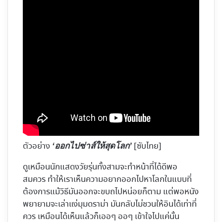
ตัวอย่าง
[ซับไทย]
‘ออกไปซ่าส์ให้สุดโลก’
ดูเหมือนนักแสดงวัยรุ่นทั้งสามจะทำหน้าที่ได้ดีพอ
สมควร ทำให้เราเห็นความอยากออกไปหาโลกในแบบที่
ต้องการแม้วิธีมันออกจะขบถไปหน่อยก็ตาม แต่พอหนัง
พยายามจะเล่าแง่มุมดราม่า มันกลับไม่ชวนให้อินได้เท่าที่
ควร เหมือนได้เห็นแล้วก็เออๆ ออๆ เข้าใจไปแค่นั้น