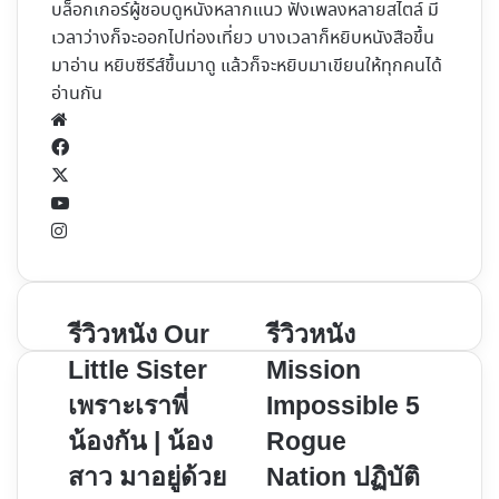
บล็อกเกอร์ผู้ชอบดูหนังหลากแนว ฟังเพลงหลายสไตล์ มี
เวลาว่างก็จะออกไปท่องเที่ยว บางเวลาก็หยิบหนังสือขึ้น
มาอ่าน หยิบซีรีส์ขึ้นมาดู แล้วก็จะหยิบมาเขียนให้ทุกคนได้
อ่านกัน
Website
Facebook
X
YouTube
Instagram
รีวิว
รีวิว
รีวิวหนัง Our
รีวิวหนัง
หนัง
หนัง
Little Sister
Mission
Our
Mission
เพราะเราพี่
Impossible 5
Little
Impossible
น้องกัน | น้อง
Rogue
Sister
5
เพราะ
Rogue
สาว มาอยู่ด้วย
Nation ปฏิบัติ
เรา
Nation