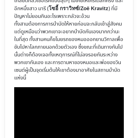
เกลียดกลัวเชื้อโรคแบบสุดๆ ไม่เคยให้ใครได้สักครั้ง และ
อีกหนึ่งสาว มารี (
) ที่มี
โซอี้ กราวิทซ์/Zoë Kravitz
ปัญหาไม่ยอมกินอะไรเพราะกลัวจะอ้วน
ทั้งสามต้องการการบำบัดให้หายก่อนจะกลับเข้าสู่สังคม
แต่ดูเหมือนว่าพวกเขาจะอยากบำบัดกันเองมากกว่านะ
ในที่สุด ทั้งสามคนก็ขโมยรถของหมอออกยามวิกาลเพื่อ
ขับไปหาโลกภายนอกด้วยตัวเอง ซึ่งขณะที่เดินทางกันไป
นั้นต่างก็ต้องเจอทั้งเหตุการณ์ที่ไม่ลงรอยกันระหว่าง
พวกเขากันเอง และการตามหาของหมอและพ่อของวิน
เซนต์ผู้เป็นจุดเริ่มต้นให้เขาต้องมาอาศัยในสถานบำบัด
แห่งนี้