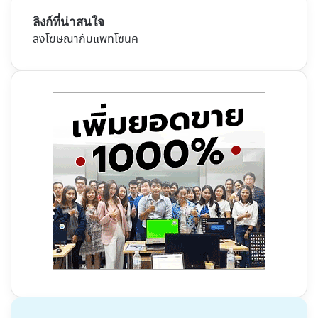
ลิงก์ที่น่าสนใจ
ลงโฆษณากับแพทโซนิค