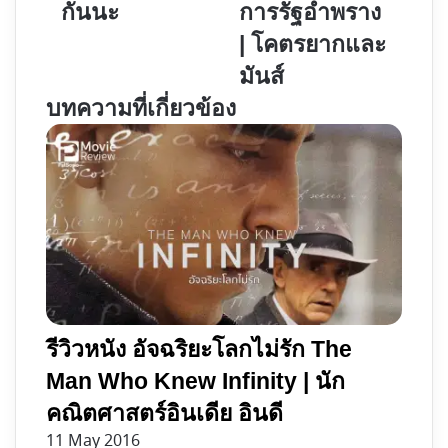
กันนะ
การรัฐอำพราง
พี่
ปฏิบัติ
| โคตรยากและ
น้อง
การ
กัน
รัฐ
มันส์
|
อำพราง
บทความที่เกี่ยวข้อง
น้อง
|
สาว
โคตร
มา
ยาก
อยู่
และ
ด้วย
มันส์
กัน
นะ
รีวิวหนัง อัจฉริยะโลกไม่รัก The
Man Who Knew Infinity | นัก
คณิตศาสตร์อินเดีย อินดี
11 May 2016