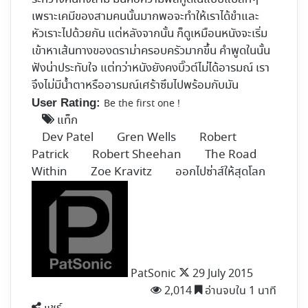
เพราะเคมีของสามคนนั้นมากพอจะทำให้เราได้ขำและ
หัวเราะไปด้วยกัน แต่หลังจากนั้น ก็ดูเหมือนหนังจะเริ่ม
เข้าหาเส้นทางของดราม่าครอบครัวมากขึ้น คำพูดในนั้น
ฟังน่าประทับใจ แต่ทว่าหนังยังคงบิ๊วต์ไม่ได้อารมณ์ เรา
จึงไม่มีน้ำตาหรืออารมณ์เศร้าซึมไปพร้อมกับมัน
User Rating:
Be the first one !
แท็ก
Dev Patel
Gren Wells
Robert
Patrick
Robert Sheehan
The Road
Within
Zoe Kravitz
ออกไปซ่าส์ให้สุดโลก
Follow
on
X
PatSonic
29 July 2015
2,014
อ่านจบใน 1 นาที