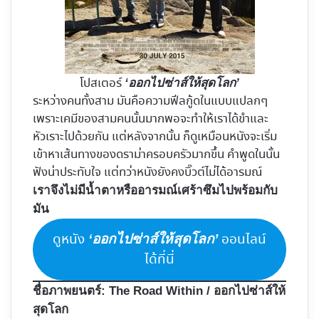
โปสเตอร์
‘ออกไปซ่าส์ให้สุดโลก’
ระหว่างคนทั้งสาม มันคือความฟีลกู้ดในแบบแปลกๆ
เพราะเคมีของสามคนนั้นมากพอจะทำให้เราได้ขำและ
หัวเราะไปด้วยกัน แต่หลังจากนั้น ก็ดูเหมือนหนังจะเริ่ม
เข้าหาเส้นทางของดราม่าครอบครัวมากขึ้น คำพูดในนั้น
ฟังน่าประทับใจ แต่ทว่าหนังยังคงบิ๊วต์ไม่ได้อารมณ์
เราจึงไม่มีน้ำตาหรืออารมณ์เศร้าซึมไปพร้อมกับ
มัน
ดูหนัง
ออนไลน์
‘ออกไปซ่าส์ให้สุดโลก’
ได้ที่นี่
ชื่อภาพยนตร์:
The Road Within / ออกไปซ่าส์ให้
สุดโลก