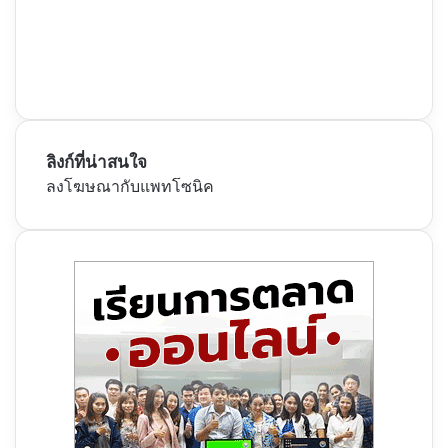
ลิงก์ที่น่าสนใจ
ลงโฆษณากับแพทโซนิค