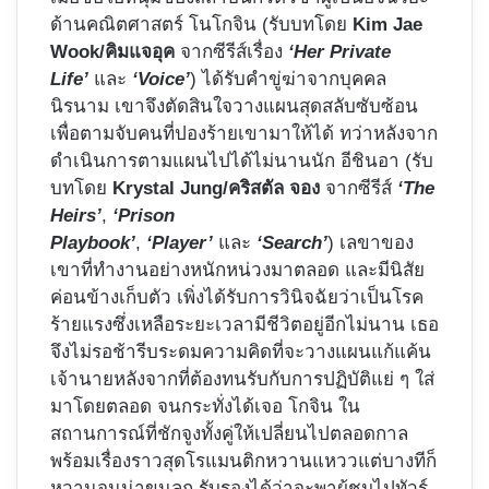
ด้านคณิตศาสตร์ โนโกจิน (รับบทโดย
Kim Jae
Wook/คิมแจอุค
จากซีรีส์เรื่อง
‘Her Private
Life’
และ
‘Voice’
) ได้รับคำขู่ฆ่าจากบุคคล
นิรนาม เขาจึงตัดสินใจวางแผนสุดสลับซับซ้อน
เพื่อตามจับคนที่ปองร้ายเขามาให้ได้ ทว่าหลังจาก
ดำเนินการตามแผนไปได้ไม่นานนัก อีชินอา (รับ
บทโดย
Krystal Jung/คริสตัล จอง
จากซีรีส์
‘The
Heirs’
,
‘Prison
Playbook’
,
‘Player’
และ
‘Search’
) เลขาของ
เขาที่ทำงานอย่างหนักหน่วงมาตลอด และมีนิสัย
ค่อนข้างเก็บตัว เพิ่งได้รับการวินิจฉัยว่าเป็นโรค
ร้ายแรงซึ่งเหลือระยะเวลามีชีวิตอยู่อีกไม่นาน เธอ
จึงไม่รอช้ารีบระดมความคิดที่จะวางแผนแก้แค้น
เจ้านายหลังจากที่ต้องทนรับกับการปฏิบัติแย่ ๆ ใส่
มาโดยตลอด จนกระทั่งได้เจอ โกจิน ใน
สถานการณ์ที่ชักจูงทั้งคู่ให้เปลี่ยนไปตลอดกาล
พร้อมเรื่องราวสุดโรแมนติกหวานแหววแต่บางทีก็
หวานจนน่าขนลุก รับรองได้ว่าจะพาผู้ชมไปทัวร์