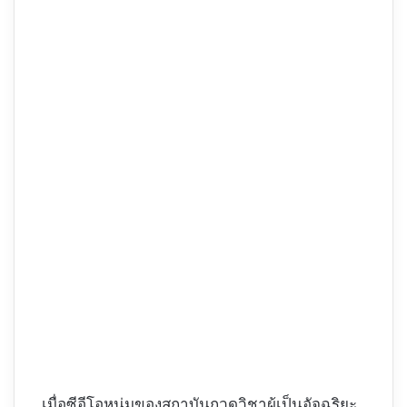
เมื่อซีอีโอหนุ่มของสถาบันกวดวิชาผู้เป็นอัจฉริยะ