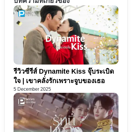
บทความที่เกี่ยวข้อง
ห้า
'The
ยี่สิบ
Desperate
เอ็ด
Hour'
|
ไป
ย้อน
กับ
วัย
นา
ฝัน
โอมิ
นัก
วัตต์
ฟันดาบ
รีวิวซีรีส์ Dynamite Kiss จุ๊บระเบิด
ใจ | เขาคลั่งรักเพราะจูบของเธอ
5 December 2025