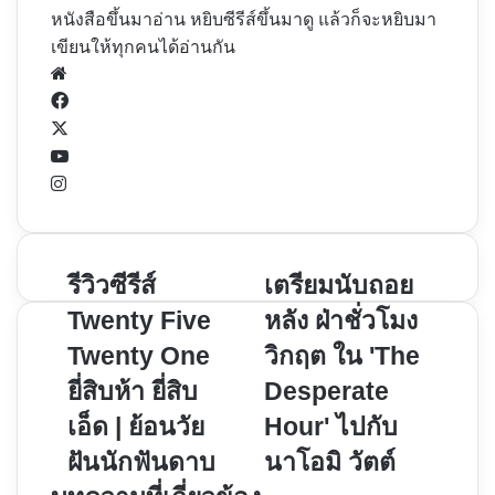
หนังสือขึ้นมาอ่าน หยิบซีรีส์ขึ้นมาดู แล้วก็จะหยิบมา
เขียนให้ทุกคนได้อ่านกัน
Website
Facebook
X
YouTube
Instagram
รีวิว
รีวิวซีรีส์
เตรียม
เตรียมนับถอย
ซี
นับ
Twenty Five
หลัง ฝ่าชั่วโมง
รีส์
ถอย
Twenty One
วิกฤต ใน 'The
Twenty
หลัง
ยี่สิบห้า ยี่สิบ
Desperate
Five
ฝ่า
Twenty
ชั่วโมง
เอ็ด | ย้อนวัย
Hour' ไปกับ
One
วิกฤต
ฝันนักฟันดาบ
นาโอมิ วัตต์
ยี่สิบ
ใน