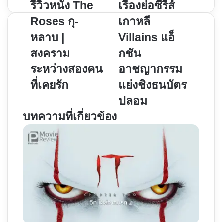
รีวิว
เรื่อง
รีวิวหนัง The
เรื่องย่อซีรีส์
หนัง
ย่อ
Roses กุ-
เกาหลี
The
ซี
หลาบ |
Villains แอ็
Roses
รีส์
สงคราม
กชัน
กุ-
เกาหลี
หลาบ
Villains
ระหว่างสองคน
อาชญากรรม
|
แอ็
ที่เคยรัก
แย่งชิงธนบัตร
สงคราม
กชัน
ปลอม
ระหว่าง
อาชญากรรม
สอง
แย่ง
บทความที่เกี่ยวข้อง
คน
ชิง
ที่
ธนบัตร
เคย
ปลอม
รัก