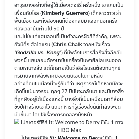
อาวุธบางอย่างที่อยู่ใต้เมืองเดอร์รี่ ครั้งหนึ่ง เขาเคยเป็น
เพื่อนกับโรส (
) เด็กสาวชาวเผ่า
Kimberly Guerrero
พื้นเมือง และทั้งสองคนก็ต้องกลับมาเจอกันอีกครั้ง
หลังเวลามันผ่านไป 50 ปี
และไม่ใช่แค่แฮนลอนที่เป็นตัวละครผิวสีที่สำคัญ เพราะ
ยังมีดิ๊ก ฮัลโลแรน (
จากหนังเรื่อง
Chris Chalk
) ที่มีพลังในการสื่อถึงสิ่งลึกลับ
‘Godzilla vs. Kong’
พวกนี้ แฮนลอนต้องมาขับเครื่องบินพาฮัลโลแรนออก
ตามหาบางสิ่ง แต่ก็กลายเป็นว่าฮัลโรแรนต้องทนทุกข์
ทรมานจากพลังพิเศษของตนเองในภายหลัง
อย่างที่คนในเมืองนี้จะรู้กันดีว่า เหตุการณ์เด็กหายมักจะ
เกิดขึ้นเป็นวงรอบ ทุกๆ 27 ปีมันจะกลับมา และมีบางสิ่ง
ที่ถูกฝังอยู่ใต้เมืองแห่งนี้ บางสิ่งที่เป็นเหมือนเสาที่ล้อม
ขังปีศาจร้ายเอาไว้ แถมทหารที่รู้เรื่องสิ่งนี้ดีกำลังจะขุด
มันขึ้นมา โดยใช้เรื่องการทดลองบังหน้า
โปสเตอร์ซีรีส์
ซีซัน 1
‘It: Welcome to Derry’