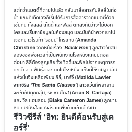
แต่ทว่าแมตตี้ที่ตายไปแล้ว กลับมาสื่อสารกับลิลลี่ในท่อ
น้ำ ขณะที่เท็ดเองก็เริ่มได้รับการสื่อสารจากแมตตี้ด้วย
เช่นกัน ทั้งลิลลี่ เท็ดดี้ และฟิลลี่ ตกลงกันว่าจะไม่บอก
ใครและเริ่มหาข้อมูลในห้องสมุด และมันก็นำพวกเขาไป
เจอกับ เวโรนิก้า ‘รอนนี่’ โกรแกน (
Amanda
จากหนังเรื่อง
) ลูกสาววัยสิบ
Christine
‘Black Box’
สองของพ่อผิวสีที่เป็นพนักงานโรงหนังแคปปิตอล
ต่อมา ลิลี่ต้องสูญเสียทั้งเท็ดดี้และฟิลไปจากเหตุทารก
ยักษ์กลายพันธุ์อาละวาดในโรงหนัง แก๊งที่ใช้งานฐานลับ
แห่งนั้นจึงเหลือเพียง ลิลี่, มาร์จี้ (
Matilda Lawler
จากซีรีส์
) สาวแว่นที่พยายาม
‘The Santa Clauses’
จะเข้ากับทุกกลุ่ม, ริช ซานโตส (
)
Arian S. Cartaya
และ วิล แฮนลอน (
) ลูกชาย
Blake Cameron James
หนอนหนังสือของลีรอยเพิ่งย้ายเข้าเมืองมา
รีวิวซีรีส์ ‘อิท: ยินดีต้อนรับสู่เด
อร์รี่’