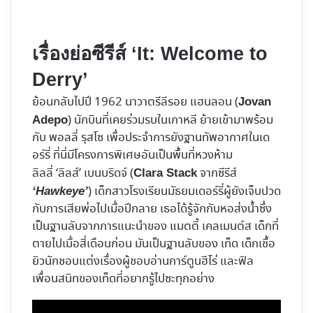
เรื่องย่อซีรีส์ ‘It: Welcome to
Derry’
ย้อนกลับไปปี 1962 นาวาตรีลีรอย แฮนลอน (
Jovan
) นักบินที่เคยร่วมรบในเกาหลี ย้ายเข้ามาพร้อม
Adepo
กับ พอลลี่ รุสโซ เพื่อประจำการยังฐานทัพอากาศในเด
อร์รี่ ที่นี่มีโครงการพิเศษอันเป็นพื้นที่หวงห้าม
ลิลลี่ ‘ลิลส์’ เบนบริดจ์ (
จากซีรีส์
Clara Stack
) เด็กสาวโรงเรียนมัธยมเดอร์รี่ผู้ยังเจ็บปวด
‘Hawkeye’
กับการเสียพ่อไปเมื่อปีกลาย เธอได้รู้จักกับหอส่งน้ำซึ่ง
เป็นฐานลับจากการแนะนำของ แมตตี้ เคลเมนต์ส เด็กที่
ตายไปเมื่อสี่เดือนก่อน มันเป็นฐานลับของ เท็ด เด็กเชื้อ
ยิวนักชอบแต่งเรื่องผู้ชอบอ่านการ์ตูนฮีโร่ และฟิล
เพื่อนสนิทของเท็ดที่อยากรู้ไปซะทุกอย่าง