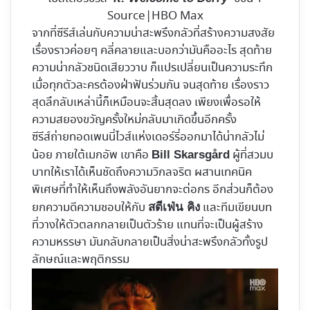
Source|HBO Max
จากที่ซีรีส์เล่นกับความน่าสะพรึงกลัวที่สร้างความสงสัย
เรื่องราวค่อยๆ คลี่คลายและบอกว่ามันคืออะไร สุดท้าย
ความน่ากลัวชนิดเสียววาบ ก็แปรเปลี่ยนเป็นความระทึก
เมื่อทุกตัวละครต้องฝ่าฟันร่วมกัน จนสุดท้าย เรื่องราว
สุดลึกลับเหล่านี้ก็เหมือนจะสิ้นสุดลง เพียงเพื่อรอให้
ความสยองขวัญครั้งใหม่กลับมาเกิดขึ้นอีกครั้ง
ซีรีส์ถ่ายทอดเพนนี่ไวส์แห่งเดอร์รี่ออกมาได้น่ากลัวไม่
น้อย ภายใต้เมกอัพ เขาคือ
ผู้ที่สวมบ
Bill Skarsgård
บาทให้เราได้เห็นชัดถึงความวิกลจริต ผสานเทคนิค
พิเศษที่ทำให้เห็นถึงพลังอันยากจะต่อกร อีกส่วนก็ต้อง
ยกความดีความชอบให้กับ
และทีมเขียนบท
สตีเฟ่น คิง
ที่วางให้ตัวตลกกลายเป็นตัวร้าย แทนที่จะเป็นผู้สร้าง
ความหรรษา มันกลับกลายเป็นสิ่งน่าสะพรึงกลัวทั้งรูป
ลักษณ์และพฤติกรรม