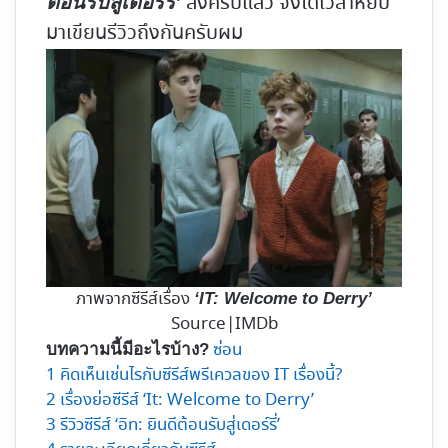
ลงครบแล้ว จึงได้เวลาหยิบ
ต้อนรับสู่เดอร์รี่’
มาเขียนรีวิวถึงกันครับผม
ภาพจากซีรีส์เรื่อง
‘IT: Welcome to Derry’
Source|IMDb
ซ่อน
บทความนี้มีอะไรบ้าง?
1
คิดเห็นเช่นไรกับซีรีส์พรีเควลของ IT เรื่องนี้?
2
เรื่องย่อซีรีส์ ‘It: Welcome to Derry’
3
รีวิวซีรีส์ ‘อิท: ยินดีต้อนรับสู่เดอร์รี่’