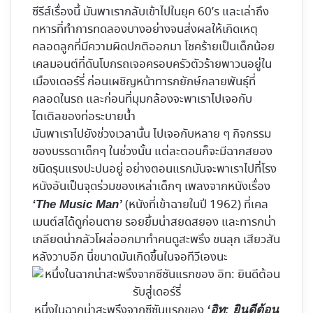
ซีรีส์เรื่องนี้ มันพาเรากลับเข้าไปในยุค 60’s และเล่าถึง
ทหารที่ทำการทดลองบางอย่างจนส่งผลให้เกิดเหตุ
คลอดลูกที่มีความผิดปกติออกมา โชคร้ายเป็นเด็กน้อย
เคลมอนต์ที่ดันโบกรถเจอครอบครัวตัวร้ายพาวนอยู่ใน
เมืองเดอร์รี่ ก่อนเผชิญหน้าทารกยักษ์กลายพันธุ์ที่
คลอดในรถ และก่อนที่มุมกล้องจะพาเราไปเจอกับ
ไตเติลของท่อระบายน้ำ
มันพาเราไปยังช่วงเวลานั้น ไปเจอกับหลาย ๆ กิจกรรม
ของบรรดาเด็กๆ ในช่วงนั้น แต่ละตอนก็จะมีฉากสยอง
ชนิดรุนแรงปะปนอยู่ อย่างตอนแรกมันจะพาเราไปที่โรง
หนังอันเป็นจุดร่วมของเหล่าเด็กๆ เพลงจากหนังเรื่อง
(หนังที่เข้าฉายในปี 1962) ที่เคล
‘The Music Man’
เมนต์สได้ดูก่อนตาย รอยยิ้มน่าสยดสยอง และทารกน่า
เกลียดน่ากลัวโผล่ออกมาทำคนดูสะพรึง ขนลุก เสียวสัน
หลังวาบอีก นี่ขนาดมันเกิดขึ้นในจอทีวีเองนะ
หนึ่งในฉากน่าสะพรึงจากซีซันแรกของ
‘อิท: ยินดีต้อน