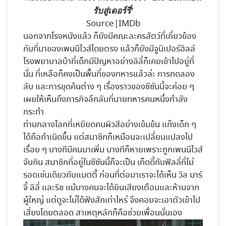
รับสู่เดอร์รี่’
Source|IMDb
นอกจากโรงหนังแล้ว ก็ยังมีคณะละครสัตว์ที่เกี่ยวข้อง
กับที่มาของเพนนีไวส์โดยตรง แล้วก็ยังมีจูนิเปอร์ฮิลล์
โรงพยาบาลบ้าที่เด็กมีปัญหาอย่างลิลี่ก็เคยเข้าไปอยู่ที่
นั่น ที่เหลือก็คงเป็นพื้นที่ของทหารแล้วล่ะ การทดลอง
ลับ และการขุดค้นต่าง ๆ เรื่องราวของซีซันนี้จะค่อย ๆ
เผยให้เห็นถึงภารกิจลึกลับที่นายทหารคนหนึ่งกำลัง
กระทำ
ท่ามกลางโลกที่เหยียดคนผิวสีอย่างเข้มข้น แก๊งเด็ก ๆ
ได้ถือกำเนิดขึ้น แต่สมาชิกก็เหมือนจะเปลี่ยนแปลงไป
เรื่อย ๆ บางทีมีคนมาเพิ่ม บางทีก็หายเพราะถูกเพนนีไวส์
จับกิน สมาชิกที่อยู่ในซีซันนี้ก็จะเป็น เท็ดดี้กับฟิลลี่ที่ไม่
รอดเช่นเดียวกับแมตตี้ ก่อนที่ต่อมาเราจะได้เห็น วิล มาร์
จี้ ลิลี่ และริช แม้บางคนจะได้ยินเสียงเตือนและห้ามจาก
ผู้ใหญ่ แต่ดูจะไม่ได้ฟังสักเท่าไหร่ จึงคอยจะเอาตัวเข้าไป
เสี่ยงโดยตลอด สาเหตุหลักก็คือช่วยเพื่อนนั่นเอง