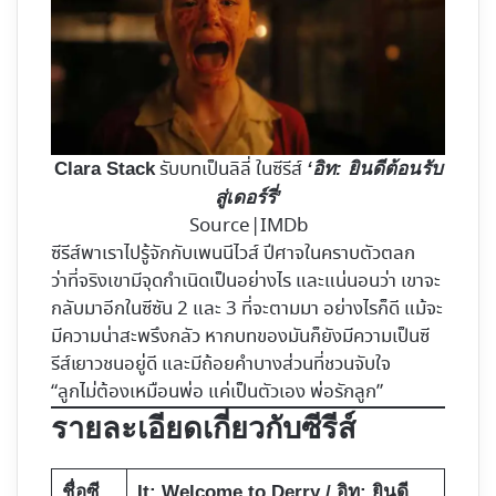
รับบทเป็นลิลี่ ในซีรีส์
Clara Stack
‘อิท: ยินดีต้อนรับ
สู่เดอร์รี่’
Source|IMDb
ซีรีส์พาเราไปรู้จักกับเพนนีไวส์ ปีศาจในคราบตัวตลก
ว่าที่จริงเขามีจุดกำเนิดเป็นอย่างไร และแน่นอนว่า เขาจะ
กลับมาอีกในซีซัน 2 และ 3 ที่จะตามมา อย่างไรก็ดี แม้จะ
มีความน่าสะพรึงกลัว หากบทของมันก็ยังมีความเป็นซี
รีส์เยาวชนอยู่ดี และมีถ้อยคำบางส่วนที่ชวนจับใจ
“ลูกไม่ต้องเหมือนพ่อ แค่เป็นตัวเอง พ่อรักลูก”
รายละเอียดเกี่ยวกับซีรีส์
ชื่อซี
It: Welcome to Derry / อิท: ยินดี