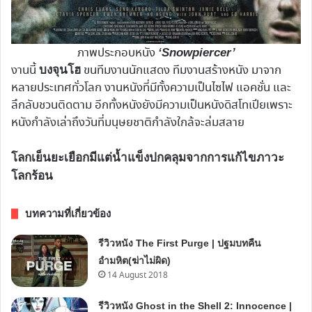
ภาพประกอบหนัง
‘Snowpiercer’
งานนี้
ขนทีมงานนักแสดง ทีมงานสร้างหนัง มาจาก
บงจุนโฮ
หลายประเทศทั่วโลก งานหนังที่มีทั้งความเป็นไซไฟ แอคชั่น และ
ลึกลับชวนติดตาม อีกทั้งหนังยังมีความเป็นหนังดิสโทเปียเพราะ
หนังกำลังเล่าถึงวันที่มนุษยชาติกำลังใกล้จะล่มสลาย
โลกเย็นยะเยือกมีแต่น้ำแข็งปกคลุมจากการแก้ไขภาวะ
โลกร้อน
บทความที่เกี่ยวข้อง
รีวิวหนัง The First Purge | ปฐมบทคืน
อำมหิต(ฆ่าไม่ผิด)
14 August 2018
รีวิวหนัง Ghost in the Shell 2: Innocence |