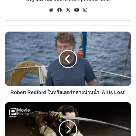
Website
Facebook
X
YouTube
Instagram
Robert
Redford
ใน
ทริล
เลอ
ร์
กลาง
น่าน
Robert Redford ในทริลเลอร์กลางน่านน้ำ 'All Is Lost'
น้ำ
'All
รีวิว
Is
หนัง
Lost'
47
Ronin
|