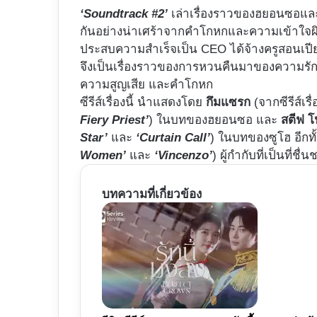
‘Soundtrack #2’
เล่าเรื่องราวของฮยอนซอและซู
กันอย่างน่าเศร้าจากคำโกหกและความเข้าใจผิด 
ประสบความสำเร็จเป็น CEO ได้จ้างครูสอนเปียโนม
จึงเป็นเรื่องราวของการหวนคืนมาของความรักท
ความสูญเสีย และคำโกหก
ซีรีส์เรื่องนี้ นำแสดงโดย
กึมแซรก
(จากซีรีส์เรื
Fiery Priest’
) ในบทของฮยอนซอ และ
สตีฟ 
Star’
และ
‘Curtain Call’
) ในบทของซูโฮ อีกท
Women’
และ
‘Vincenzo’
) ผู้กำกับที่เป็นที
บทความที่เกี่ยวข้อง