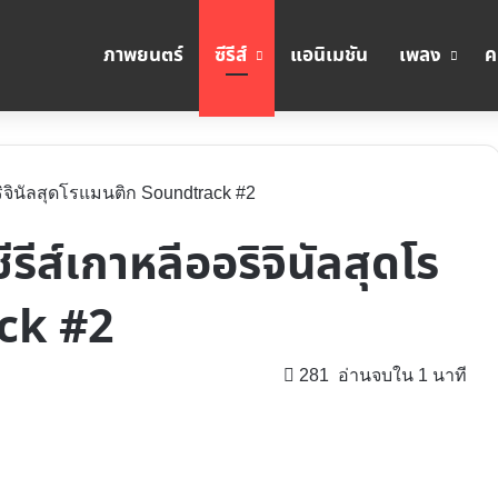
ภาพยนตร์
ซีรีส์
แอนิเมชัน
เพลง
ค
อริจินัลสุดโรแมนติก Soundtrack #2
ีรีส์เกาหลีออริจินัลสุดโร
ck #2
281
อ่านจบใน 1 นาที