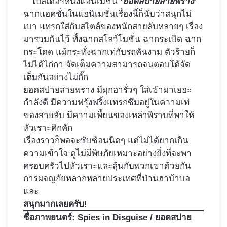
โปสเตอร์หนังแอนิเมชัน
‘ยอดสปายสายพราง’
ฉากแอคชั่นในแอนิเมชั่นเรื่องนี้ก็นับว่าสนุกไม่
เบา แทรกใส่กับสไตล์ของหนักสายลับหลายๆ เรื่อง
มารวมกันไว้ ทั้งฉากสโลว์โมชั่น ฉากระเบิด ฉาก
กระโดด แม้กระทั่งฉากเท่กับรถคันงาม ตัวร้ายก็
ไม่ได้ไก่กา จัดเต็มความสามารถจนตอบโต้จัด
เต็มกันอย่างไม่กั๊ก
ยอดสปายสายพราง มีมุกฮารั่วๆ ใส่เข้ามาเยอะ
กำลังดี มีความฟรุ้งฟริ้งแทรกซึมอยู่ในความเท่
ของสายลับ มีความเพี้ยนของเหล่าพิราบที่พาให้
หัวเราะคิกคัก
เรื่องราวก็พอจะซับซ้อนนิดๆ แต่ไม่ได้ยากเกิน
ความเข้าใจ ดูไม่มีพิษภัยเหมาะอย่างยิ่งที่จะพา
ครอบครัวไปหัวเราะและลุ้นกับพวกเขาด้วยกัน
การผจญภัยหลากหลายประเทศที่ป่วนฮาบ้าบอ
และ
สนุกมากเลยครับ!
ชื่อภาพยนตร์:
Spies in Disguise / ยอดสปาย