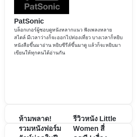
PatSonic
บล็อกเกอร์ผู้ชอบดูหนังหลากแนว ฟังเพลงหลาย
สไตล์ มีเวลาว่างก็จะออกไปท่องเที่ยว บางเวลาก็หยิบ
หนังสือขึ้นมาอ่าน หยิบซีรีส์ขึ้นมาดู แล้วก็จะหยิบมา
เขียนให้ทุกคนได้อ่านกัน
Website
Facebook
X
YouTube
Instagram
ห้าม
ห้ามพลาด!
รีวิว
รีวิวหนัง Little
พลาด!
หนัง
รวมหนังฟอร์ม
Women สี่
รวม
Little