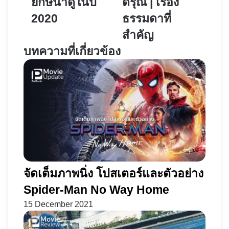
ยักษ์น่าดูในปี
ดรุณี | เรื่อง
หนัง
Women
2020
ธรรมดาที่
ฟอร์ม
สี่
ยักษ์
ดรุณี
สำคัญ
น่า
|
บทความที่เกี่ยวข้อง
ดู
เรื่อง
ในปี
ธรรมดา
2020
ที่
สำคัญ
จัดเต็มภาพนิ่ง โปสเตอร์และตัวอย่าง
Spider-Man No Way Home
15 December 2021