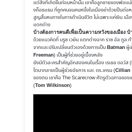
แต่สิ่งที่เกิดขึ้นก่อนหน้านั้น เขาคือลูกชายของพ่อแม
งก็อธแธม ที่ถูกคนจนคนหนึ่งในเมืองฆ่าด้วยปืนต่อหน้
สูญสิ้นหนทางในการดำเนินชีวิต ไม่เฉพาะแค่เงิน เม
แตกต่าง
บ้างต้องการคนดีเพื่อเป็นความหวังของเมือง บ้
ด้วยแนวคิดที่ บรูซ เวย์น แตกต่างจาก ราซ อัล กูล ทำ
จากและปรับเปลี่ยนตัวเองด้วยการเป็น
ผู้
Batman
) เป็นผู้ที่ช่วยอยู่เบื้องหลัง
Freeman
ยังมีตัวละครสำคัญอีกสองคนในเรื่อง เรเชล ดอว์ส (
โตมากลายเป็นผู้ช่วยอัยการ และ ดร.เครน (
Cillia
ของตน เขาคือ The Scarecrow ศัตรูตัวฉกาจของแบ
(
)
Tom Wilkinson