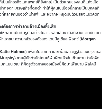
่ที่เป็นนักธุรกิจและแพทย์ที่ยิ่งใหญ่ เป็นตัวแทนของคนดีแห่งเมือ
าต่อตา เศรษฐกิจที่ตกต่ำ ทำให้ผู้คนในเมืองนี้กลายเป็นบุคคลที่
ืองที่หลายคนมองว่าเน่าเฟะ และอยากจะหยุดมันด้วยสองแนวคิดที่
างต้องการทำลายล้างเมืองทิ้งเสีย
ให้กลายเป็นศัตรูกันอย่างไม่อาจหลีกเลี่ยง เมื่อถึงวันแตกหัก เขา
เฝ้าเอาชนะความกลัวของตัวเอง โดยมีลูเซียส ฟ็อกซ์ (
Morgan
) เพื่อนในวัยเด็ก และเพื่อนสาวผู้รู้ใจของบรูซ เธอ
Katie Holmes
) ชายผู้มักทำนักโทษให้พ้นผิดแล้วจับเข้าสถานบำบัดจิต
n Murphy
ทแมน ขณะที่ศัตรูตัวฉกาจของเมืองนี้คือมาเฟียนาม ฟัลโคนี