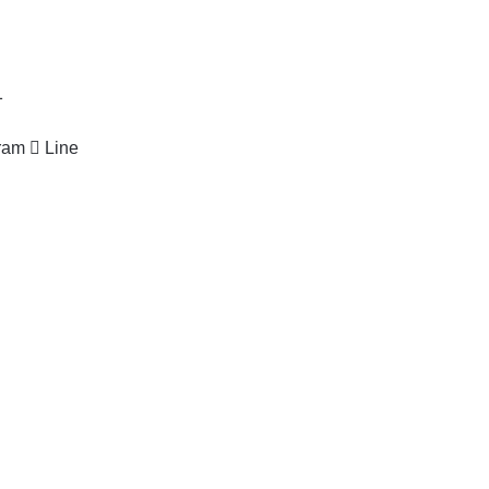
1
ram
Line