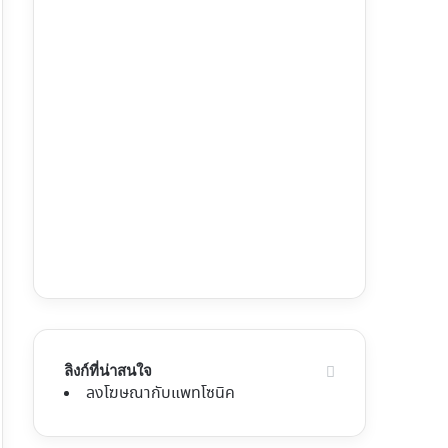
ลิงก์ที่น่าสนใจ
ลงโฆษณากับแพทโซนิค