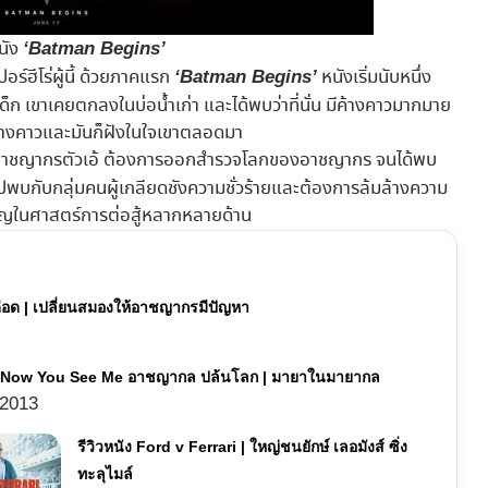
นัง
‘Batman Begins’
อร์ฮีโร่ผู้นี้ ด้วยภาคแรก
หนังเริ่มนับหนึ่ง
‘Batman Begins’
เด็ก เขาเคยตกลงในบ่อน้ำเก่า และได้พบว่าที่นั่น มีค้างคาวมากมาย
่อค้างคาวและมันก็ฝังในใจเขาตลอดมา
เก็บอาชญากรตัวเอ้ ต้องการออกสำรวจโลกของอาชญากร จนได้พบ
ปพบกับกลุ่มคนผู้เกลียดชังความชั่วร้ายและต้องการล้มล้างความ
วชาญในศาสตร์การต่อสู้หลากหลายด้าน
ดือด | เปลี่ยนสมองให้อาชญากรมีปัญหา
ัง Now You See Me อาชญากล ปล้นโลก | มายาในมายากล
 2013
รีวิวหนัง Ford v Ferrari | ใหญ่ชนยักษ์ เลอมังส์ ซิ่ง
ทะลุไมล์