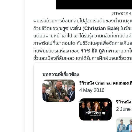
ภาพจากห
ผมเริ่มด้วยการย้อนกลับไปสู่จุดเริ่มต้นของตำนานซูเป
ด้วยชีวิตของ
(
) ในวัย
บรูซ เวย์น
Christian Bale
แต่บินผ่านหน้าเขาไป เขาได้รับรู้ความกลัวที่เขามีต
ภาพตัดไปที่เขาตอนโต กับชีวิตในคุกเพื่อจัดการ
กับพันธมิตรแห่งเงาของ
ที่พาเขาออกไ
ราซ อัล กูล
ชั่วและเมืองที่ล้มเหลว เขาได้รับการฝึกฝนจนเชี่ย
บทความที่เกี่ยวข้อง
รีวิวหนัง Criminal คนสมองเ
4 May 2016
รีวิวหน
2 June