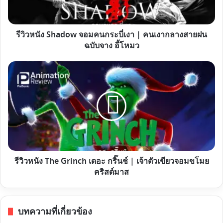
กระบี่
เงา
|
รีวิวหนัง Shadow จอมคนกระบี่เงา | คนเงากลางสายฝน
คน
ฉบับจาง อี้โหมว
เงา
กลาง
รีวิว
สาย
หนัง
ฝน
The
ฉบับ
Grinch
จาง
เดอะ
อี้
กริ๊นช์
โหมว
|
เจ้า
รีวิวหนัง The Grinch เดอะ กริ๊นช์ | เจ้าตัวเขียวจอมขโมย
ตัว
คริสต์มาส
เขียว
จอม
ขโมย
บทความที่เกี่ยวข้อง
คริสต์มาส