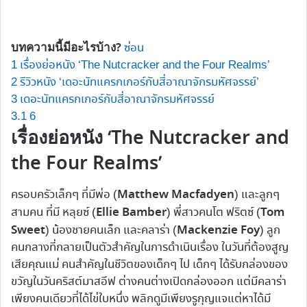
บทความนี้มีอะไรบ้าง?
ซ่อน
1
เรื่องย่อหนัง ‘The Nutcracker and the Four Realms’
2
รีวิวหนัง ‘เดอะนัทแครกเกอร์กับสี่อาณาจักรมหัศจรรย์’
3
เดอะนัทแครกเกอร์กับสี่อาณาจักรมหัศจรรย์
3.1
6
เรื่องย่อหนัง ‘The Nutcracker and
the Four Realms’
Matthew Macfadyen
ครอบครัวเล็กๆ ที่มีพ่อ (
) และลูกๆ
Ellie Bamber
Tom
สามคน ที่มี หลุยซ์ (
) พี่สาวคนโต ฟริตซ์ (
Sweet
Mackenzie Foy
) น้องชายคนเล็ก และคลาร่า (
) ลูก
คนกลางที่กลายเป็นตัวสำคัญในการดำเนินเรื่อง ในวันที่ต้องสูญ
เสียคุณแม่ คนสำคัญในชีวิตของเด็กๆ ไป เด็กๆ ได้รับกล่องของ
ขวัญในวันคริสต์มาสอีฟ ต่างคนต่างเปิดกล่องออก แต่มีคลาร่า
เพียงคนเดียวที่ได้ไข่ใบหนึ่ง พลิกดูมีเพียงรูกุญแจแต่หาได้มี