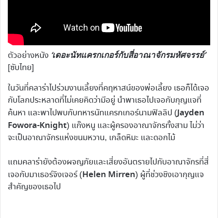
‘เดอะนัทแครกเกอร์กับสี่อาณาจักรมหัศจรรย์’
ตัวอย่างหนัง
[ซับไทย]
ในวันที่คลาร่าไปร่วมงานเลี้ยงที่คฤหาสน์ของพ่อเลี้ยง เธอก็ได้เจอ
กับโลกประหลาดที่ไม่เคยคิดว่ามีอยู่ นำพาเธอไปเจอกับกุญแจที่
Jayden
ค้นหา และพาไปพบกับทหารนัทแครกเกอร์นามฟิลลิป (
Fowora-Knight
) แก๊งหนู และผู้ครองอาณาจักรทั้งสาม ไม่ว่า
จะเป็นอาณาจักรแห่งขนมหวาน, เกล็ดหิมะ และดอกไม้
แถมคลาร่ายังต้องผจญภัยและเสี่ยงอันตรายไปกับอาณาจักรที่สี่
Helen Mirren
เจอกับมาเธอร์จิงเจอร์ (
) ผู้ที่ช่วงชิงเอากุญแจ
สำคัญของเธอไป