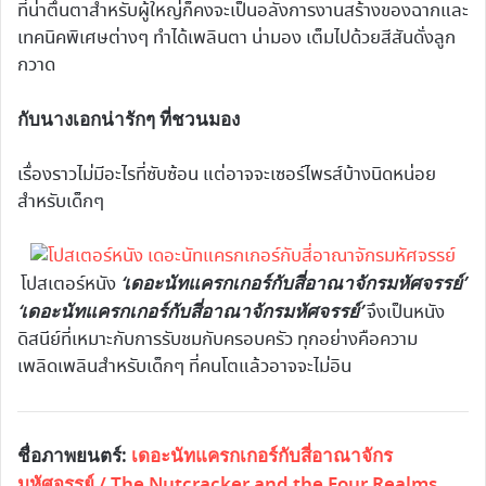
ที่น่าตื่นตาสำหรับผู้ใหญ่ก็คงจะเป็นอลังการงานสร้างของฉากและ
เทคนิคพิเศษต่างๆ ทำได้เพลินตา น่ามอง เต็มไปด้วยสีสันดั่งลูก
กวาด
กับนางเอกน่ารักๆ ที่ชวนมอง
เรื่องราวไม่มีอะไรที่ซับซ้อน แต่อาจจะเซอร์ไพรส์บ้างนิดหน่อย
สำหรับเด็กๆ
‘เดอะนัทแครกเกอร์กับสี่อาณาจักรมหัศจรรย์’
โปสเตอร์หนัง
‘เดอะนัทแครกเกอร์กับสี่อาณาจักรมหัศจรรย์’
จึงเป็นหนัง
ดิสนีย์ที่เหมาะกับการรับชมกับครอบครัว ทุกอย่างคือความ
เพลิดเพลินสำหรับเด็กๆ ที่คนโตแล้วอาจจะไม่อิน
ชื่อภาพยนตร์:
เดอะนัทแครกเกอร์กับสี่อาณาจักร
มหัศจรรย์ / The Nutcracker and the Four Realms