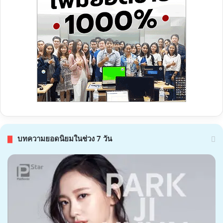
บทความยอดนิยมในช่วง 7 วัน