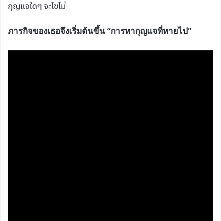
กุญแจใดๆ จะไขไม่
ภารกิจของเธอจึงเริ่มต้นขึ้น “การหากุญแจที่หายไป”