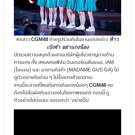
หกสาว
ถ่ายรูปร่วมกันในงานแถลงข่าว
CGM48
ห้าว
เป๋งจ๋า อย่าแกงน้อง
มัดรวมความสนุกด้วยสามบริษัทผู้เชี่ยวชาญทางด้าน
การแกง ทั้ง สหมงคลฟิล์ม อินเตอร์เนชั่นแนล, iAM
(ไอแอม) และ มาดามกัสก้า (MADAME GUS GA) ไป
ดูตัวอย่างกันด่วน ๆ ไม่งั้นแกงช้าอดฮานะ
งานนี้จะฮาแค่ไหนกับภารกิจแกงน้องๆ
คง
CGM48
ต้องไปสัมผัสกันเอาเองในโรงภาพยนตร์ ตอนนี้ ดู
ตัวอย่างไปก่อนนะ ขอบอกว่า ‘อย่างปั่น’