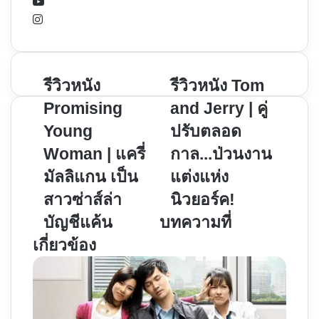
YouTube
Instagram
รีวิว
รีวิว
รีวิวหนัง
รีวิวหนัง Tom
หนัง
หนัง
Promising
and Jerry | คู่
Promising
Tom
Young
ปรับตลอด
Young
and
Woman | แครี่
กาล...ป่วนงาน
Woman
Jerry
|
|
มัลลิแกน เป็น
แต่งแห่ง
แค
คู่
สาวซ่าส์ล่า
นิวยอร์ค!
รี่
ปรับ
บัญชีแค้น
บทความที่
มัล
ตลอด
ลิ
กาล...ป่วน
เกี่ยวข้อง
แกน
งาน
เป็น
แต่ง
สาว
แห่ง
ซ่า
นิวยอร์ค!