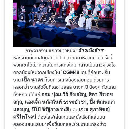
ภาพจากงานแถลงข่าวหนัง
‘
ห้าวเป้งจ๋าฯ’
หลังจากที่เคยสนุกสนานป่วนฮากันมาหลายภาค ครั้งนี้
พวกเขาได้เป้าหมายในการแกงใหม่ กลายเป็นสาวๆ วงไอ
ดอลน้องใหม่จากเชียงใหม่
โดยที่ก่อนจะเริ่ม
CGM48
งาน
ก็จัดการแกงน้องเสียก่อน ด้วยการ
เปิ้ล นาคร
หลอกว่า งานจัดขึ้นที่เดอะมอลล์ บางกะปิ น้องๆ ตัวแทน
ทั้งหกอันได้แก่
ออม ปุณยวีร์ จึงเจริญ, สิตา ธีรเดช
สกุล, แองเจิ้ล นภัสนันท์ ธรรมบัวชา, ปิ๊ง พิณพณา
และ
แสงบุญ, ปีโป้ จิรัฐิกาล ทะสี
เจเจ ศุภาพิชญ์
ต้องไลฟ์เล่นเกมและนั่งเรือที่แล่นบน
ศรีไพโรจน์
คลองแสนแสบมาเพื่อขึ้นบกและร่วมงานแถลงข่าว