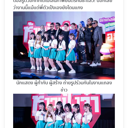
ดอลรู้ตัวอีกทีก็ได้ไปเล่นภาพยนตร์กันซะแล้ว! บอกเลย
ว่างานนี้แม้แต่พี่ตัวเป้งเองยังโดนแกง
นักแสดง ผู้กำกับ ผู้สร้าง ถ่ายรูปร่วมกันในงานแถลง
ข่าว