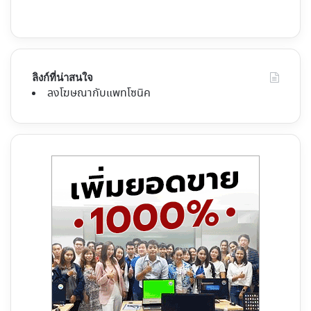
ลิงก์ที่น่าสนใจ
ลงโฆษณากับแพทโซนิค