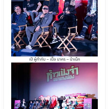
เป้ ผู้กำกับ – เปิ้ล นาคร – น้าเน็ก