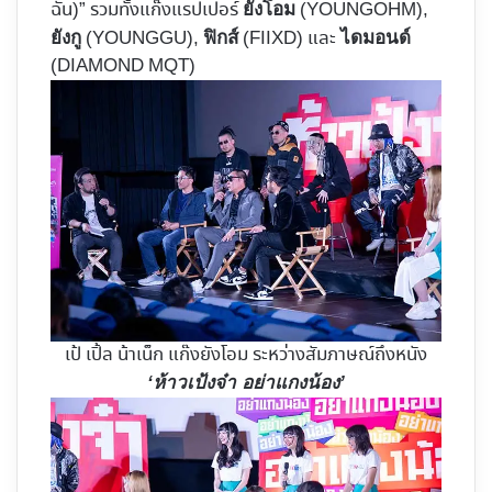
ฉัน)” รวมทั้งแก๊งแรปเปอร์
(YOUNGOHM),
ยังโอม
(YOUNGGU),
(FIIXD) และ
ยังกู
ฟิกส์
ไดมอนด์
(DIAMOND MQT)
เป้ เปิ้ล น้าเน็ก แก๊งยังโอม ระหว่างสัมภาษณ์ถึงหนัง
‘ห้าวเป้งจ๋า อย่าแกงน้อง’