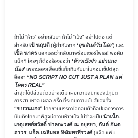
ถ้าไม่ “ห้าว” อย่ากลับมา ถ้าไม่ “เป้ง” อย่าไปต่อ แต่
สำหรับ
(ผู้กำกับจาก
) ​และ
เป้ นฤบดี
‘สุขสันต์วันโสด’
บอกเลยว่ากลับมาพร้อมเซอร์ไพรส์! พอคัม
เปิ้ล นาคร
แบ็กที ใครๆ ก็ต้องร้องขอว่า
‘ห้าวเป้งจ๋า อย่าแกง
เพราะสองเพื่อนซี้แท็กทีมกันมาในคอนเซ็ปต์สุด
น้อง’
ฮือฮา
“NO SCRIPT NO CUT JUST A PLAN แต่
โคตร REAL”
ล่าสุดได้ปล่อยตัวอย่างเต็ม เผยความสนุกของปฏิบัติ
การ ฮา เหวอ เผลอ กรี๊ด ที่ระดมความมันส์ของทั้ง
โดยชวนบรรดาไอคอนตัวท็อปของวงการ
“ขบวนแกง”
บันเทิงไทยมาพิสูจน์ความห้าวเป้ง ไม่ว่าจะเป็น
น้าเน็ก-
,
เกตุเสพย์สวัสดิ์ ปาลกะวงศ์ ณ อยุธยา
กันต์ กันต
,
(แจ็ค แฟน
ถาวร
แจ็ค-เฉลิมพล ทิฆัมพรธีรวงศ์