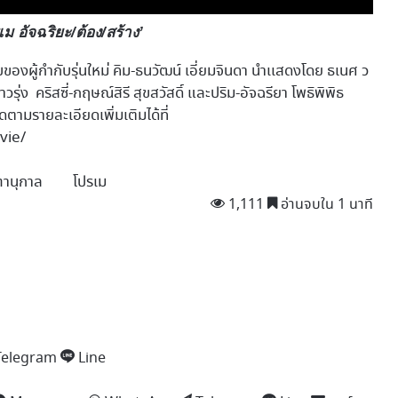
เม อัจฉริยะ/ต้อง/สร้าง’
งผู้กำกับรุ่นใหม่ คิม-ธนวัฒน์ เอี่ยมจินดา นำเเสดงโดย ธเนศ ว
รุ่ง คริสซี่-กฤษณ์สิรี สุขสวัสดิ์ และปริม-อัจฉรียา โพธิพิพิธ
ามรายละเอียดเพิ่มเติมได้ที่
vie/
ุฑานุกาล
โปรเม
1,111
อ่านจบใน 1 นาที
Telegram
Line