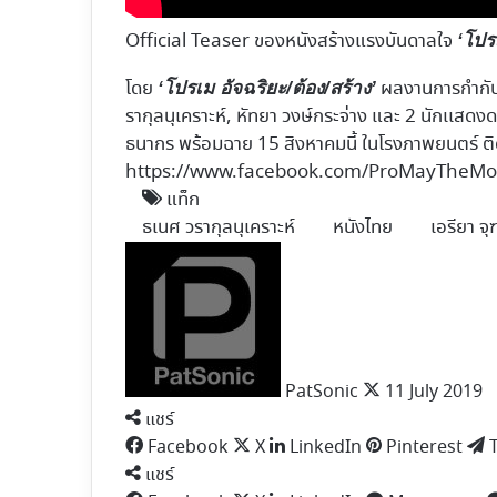
Official Teaser ของหนังสร้างแรงบันดาลใจ
‘โปร
โดย
ผลงานการกำกับขอ
‘โปรเม อัจฉริยะ/ต้อง/สร้าง’
รากุลนุเคราะห์, หัทยา วงษ์กระจ่าง และ 2 นักเเสดงดาว
ธนากร พร้อมฉาย 15 สิงหาคมนี้ ในโรงภาพยนตร์ ติดต
https://www.facebook.com/ProMayTheMo
แท็ก
ธเนศ วรากุลนุเคราะห์
หนังไทย
เอรียา จ
Follow
on
X
PatSonic
11 July 2019
แชร์
Facebook
X
LinkedIn
Pinterest
แชร์