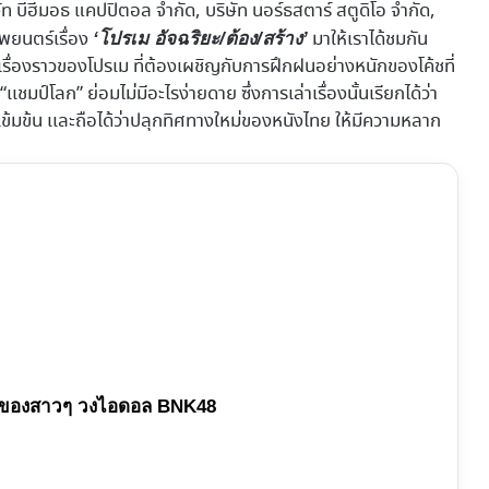
ิษัท บีฮีมอธ แคปปิตอล จำกัด, บริษัท นอร์ธสตาร์ สตูดิโอ จำกัด,
าพยนตร์เรื่อง
มาให้เราได้ชมกัน
‘โปรเม อัจฉริยะ/ต้อง/สร้าง’
รื่องราวของโปรเม ที่ต้องเผชิญกับการฝึกฝนอย่างหนักของโค้ชที่
“เเชมป์โลก” ย่อมไม่มีอะไรง่ายดาย ซึ่งการเล่าเรื่องนั้นเรียกได้ว่า
ข้มข้น เเละถือได้ว่าปลุกทิศทางใหม่ของหนังไทย ให้มีความหลาก
์ของสาวๆ วงไอดอล BNK48