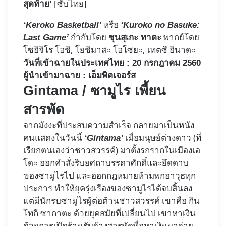
[ซับไทย]
สุดท้าย’
หรือ
‘Keroko Basketball’
‘Kuroko no Basuke:
กำกับโดย
พากย์โดย
Last Game’
ชุนสุเกะ ทาดะ
โซอิจิโร โฮชิ, โยชิมาสะ โฮโซยะ, เทตซึ อินาดะ
วันที่เข้าฉายในประเทศไทย : 20 กรกฎาคม 2560
ผู้นำเข้ามาฉาย : เอ็มพิคเจอร์ส
Gintama / ซามูไร เพี้ยน
สารพัด
จากมังงะที่ประสบความสำเร็จ กลายมาเป็นหนัง
คนแสดงในวันนี้
เมื่อมนุษย์ต่างดาว (ที่
‘Gintama’
เรียกตนเองว่าชาวสวรรค์) มาตั้งรกรากในเมืองเอ
โดะ ออกคำสั่งริบยศถาบรรดาศักดิ์และยึดดาบ
ของซามูไรไป และออกกฎหมายห้ามพกอาวุธทุก
ประการ ทำให้ยุครุ่งเรืองของซามูไรได้จบสิ้นลง
แต่มีนักรบซามูไรผู้ต่อต้านชาวสวรรค์ เขาคือ กิน
โทกิ ซากาตะ ด้วยยุคสมัยที่เปลี่ยนไป เขาหาเงิน