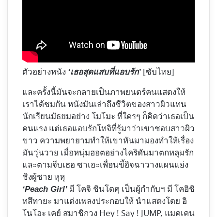
ตัวอย่างหนัง
[ซับไทย]
‘เธอสุดแสบที่แอบรัก’
และครั้งนี้มันจะกลายเป็นภาพยนตร์คนแสดงให้
เราได้ชมกัน หนังมันเล่าถึงชีวิตของสาวผิวแทน
นักเรียนมัธยมอย่าง โมโมะ ที่ใครๆ ก็คิดว่าเธอเป็น
คนแรง แต่เธอแอบรักโทจิที่รู้มาว่าเขาชอบสาวผิว
ขาว ความพยายามทำให้เขาหันมามองทำให้เรื่อง
มันวุ่นวาย เมื่อหนุ่มฮอตอย่างไคริดันมาตกหลุมรัก
และตามจีบเธอ ซาเอะเพื่อนขี้อิจฉาวางแผนแย่ง
ชิงผู้ชาย หุหุ
มี โคจิ ชินโตคุ เป็นผู้กำกับฯ มี โคอิชิ
‘Peach Girl’
ทสึทายะ มาแต่งเพลงประกอบให้ นำแสดงโดย อิ
โนโอะ เคย์ สมาชิกวง Hey ! Say ! JUMP, แมคเคน