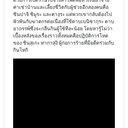
ด้วยการเปิดร้านรับจ้างสารพัดพื่อหาเงินมาจ่าย
ค่าเช่าบ้านและเลี้ยงชีวิตกับผู้ช่วยอีกสองคนคือ
ชินปาจิ ชิมูระ และคางุระ แต่พวกเขากลับต้องไป
พัวพันกับฆาตกรต่อเนื่องที่ใช้ดาบเบนิซากุระ ดาบ
อาถรรพ์ซึ่งจะกลืนกินผู้ใช้ทีละน้อย โดยหารู้ไม่ว่า
เบื้องหลังของเรื่องราวทั้งหมดคือปฏิบัติการโหด
ของ ชินสุเกะ ทากาสุงิ ผู้ก่อการร้ายที่มีอดีตร่วมกับ
กินโทกิ