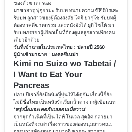
ของตัวฆาตกรเอง
มาซาฮารุ ฟุกุยามะ รับบท ทนายความ ซึสึ ฮิโรเสะ
รับบท ลูกสาวของผู้ต้องสงสัย โคจิ ยากุโช รับบทผู้
ต้องหาคดีฆาตกรรม และหนังยังได้ ยูกิ ไซโต้ มา
รับบทภรรยาผู้เยือกเย็นที่ต้องดูแลลูกสาวเพียงคน
เดียวอีกด้วย
วันที่เข้าฉายในประเทศไทย : ปลายปี 2560
ผู้นำเข้ามาฉาย : มงคลซีเนม่า
Kimi no Suizo wo Tabetai /
I Want to Eat Your
Pancreas
ปลายปีเราก็ยังมีหนังญี่ปุ่นให้ได้ดูกัน เรื่องนี้ก็ยัง
ไม่มีชื่อไทย เป็นหนังรักเรียกน้ำตาจากผู้เขียนบท
‘พรุ่งนี้ผมจะเดตกับเธอคนเมื่อวาน’
จากจุดกำเนิดที่เป็น ไลท์ โนเวล สุดฮิต กลายมา
เป็นหนังที่จะเล่าเรื่องราวของสองหนุ่มสาวคณะ
กรรมการห้องสมุด ยามากูจิ ซากุระ สาวสวย