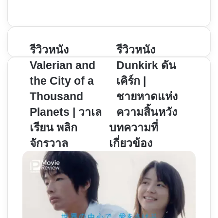
Instagram
รีวิว
รีวิว
รีวิวหนัง
รีวิวหนัง
หนัง
หนัง
Valerian and
Dunkirk ดัน
Valerian
Dunkirk
the City of a
เคิร์ก |
and
ดัน
the
Thousand
เคิร์ก
ชายหาดแห่ง
City
|
Planets | วาเล
ความสิ้นหวัง
of
ชายหาด
เรียน พลิก
บทความที่
a
แห่ง
จักรวาล
เกี่ยวข้อง
Thousand
ความ
Planets
สิ้น
|
หวัง
วา
เล
เรียน
พลิก