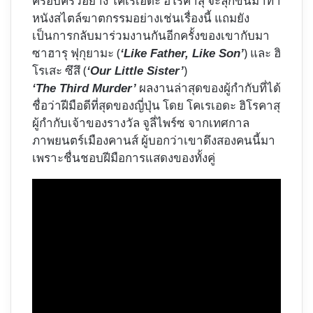
ครอบครัวอย่าง โคเรเอดะ ฮิโรคาสุ จะลุกขึ้นมาทำ
หนังสไตล์ฆาตกรรมอย่างเช่นเรื่องนี้ แถมยัง
เป็นการกลับมาร่วมงานกันอีกครั้งของเขากับมา
ซาฮารุ ฟุกุยามะ (
) และ ฮิ
‘Like Father, Like Son’
โรเสะ ซึสึ (
)
‘Our Little Sister’
ผลงานล่าสุดของผู้กำกับที่ได้
‘The Third Murder’
ชื่อว่าฝีมือดีที่สุดของญี่ปุ่น โดย โคเรเอดะ ฮิโรคาสุ
ผู้กำกับเจ้าของรางวัล จูลี่ไพร์ซ จากเทศกาล
ภาพยนตร์เมืองคานส์ ผู้บอกว่าเขาดึงสองคนนี้มา
เพราะชื่นชอบฝีมือการแสดงของทั้งคู่