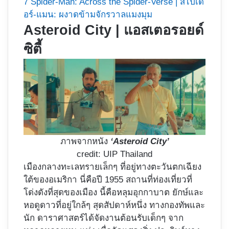
7
Spider-Man: Across the Spider-Verse | สไปเด
อร์-แมน: ผงาดข้ามจักรวาลแมงมุม
Asteroid City | แอสเตอรอยด์
ซิตี้
ภาพจากหนัง
‘Asteroid City’
credit: UIP Thailand
เมืองกลางทะเลทรายเล็กๆ ที่อยู่ทางตะวันตกเฉียง
ใต้ของอเมริกา นี่คือปี 1955 สถานที่ท่องเที่ยวที่
โด่งดังที่สุดของเมือง นี้คือหลุมอุกกาบาต ยักษ์และ
หอดูดาวที่อยู่ใกล้ๆ สุดสัปดาห์หนึ่ง ทางกองทัพและ
นัก ดาราศาสตร์ได้จัดงานต้อนรับเด็กๆ จาก