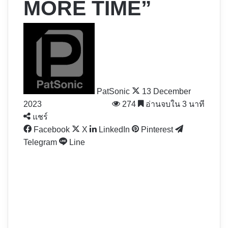
MORE TIME”
Follow
on
X
PatSonic
13 December
2023
274
อ่านจบใน 3 นาที
แชร์
Facebook
X
LinkedIn
Pinterest
Telegram
Line