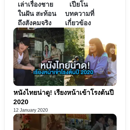
นี้
|
เล่าเรื่องชาย
เปียโน
จง
เรา
ในฝัน สะท้อน
บทความที่
ฝัน
กลับ
ถึงสังคมจริง
เกี่ยวข้อง
ถึง
มา
ผม
เจอ
|
กัน
เล่า
เพราะ
เรื่อง
เปีย
ชาย
โน
ใน
ฝัน
สะท้อน
ถึง
หนังไทยน่าดู! เรียงหน้าเข้าโรงต้นปี
สังคม
2020
จริง
12 January 2020