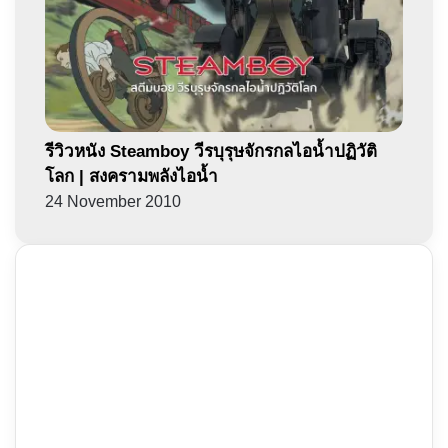
รีวิวหนัง Steamboy วีรบุรุษจักรกลไอน้ำปฏิวัติ
โลก | สงครามพลังไอน้ำ
24 November 2010