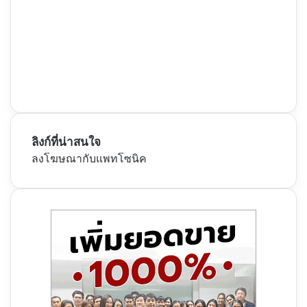
ลิงก์ที่น่าสนใจ
ลงโฆษณากับแพทโซนิค