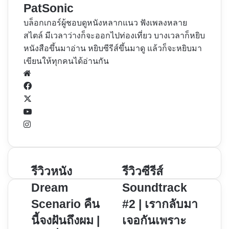
PatSonic
บล็อกเกอร์ผู้ชอบดูหนังหลากแนว ฟังเพลงหลาย
สไตล์ มีเวลาว่างก็จะออกไปท่องเที่ยว บางเวลาก็หยิบ
หนังสือขึ้นมาอ่าน หยิบซีรีส์ขึ้นมาดู แล้วก็จะหยิบมา
เขียนให้ทุกคนได้อ่านกัน
Website
Facebook
X
YouTube
Instagram
รีวิว
รีวิวหนัง
รีวิว
รีวิวซีรีส์
หนัง
ซี
Dream
Soundtrack
Dream
รีส์
Scenario คืน
#2 | เรากลับมา
Scenario
Soundtrack
นี้จงฝันถึงผม |
เจอกันเพราะ
คืน
#2