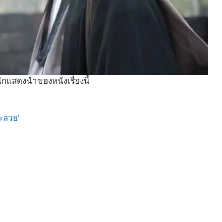
ักแสดงนำของหนังเรื่องนี้
ละลวย’