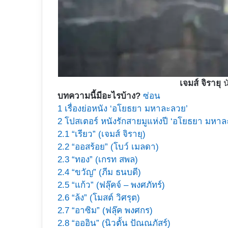
เจมส์ จิรายุ
น
บทความนี้มีอะไรบ้าง?
ซ่อน
1
เรื่องย่อหนัง ‘อโยธยา มหาละลวย’
2
โปสเตอร์ หนังรักสายมูแห่งปี ‘อโยธยา มหา
2.1
“เรียว” (เจมส์ จิรายุ)
2.2
“ออสร้อย” (โบว์ เมลดา)
2.3
“ทอง” (เกรท สพล)
2.4
“ขวัญ” (ภีม ธนบดี)
2.5
“แก้ว” (ฟลุ๊คจ์ – พงศภัทร์)
2.6
“ล้ง” (โมสต์ วิศรุต)
2.7
“อาซิม” (ฟลุ๊ค พงศกร)
2.8
“อออิน” (นิวตั้น ปัณณภัสร์)