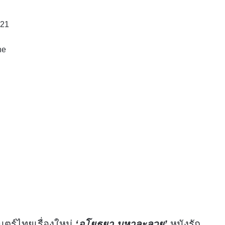
021
ne
นตร์ไทยเรื่องใหม่
‘อโยธยา มหาละลวย’
หนังรัก