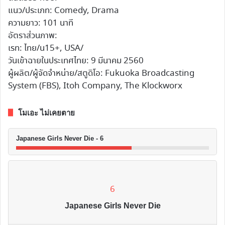
แนว/ประเภท: Comedy, Drama
ความยาว: 101 นาที
อัตราส่วนภาพ:
เรท: ไทย/น15+, USA/
วันเข้าฉายในประเทศไทย: 9 มีนาคม 2560
ผู้ผลิต/ผู้จัดจำหน่าย/สตูดิโอ: Fukuoka Broadcasting
System (FBS), Itoh Company, The Klockworx
โมเอะ ไม่เคยตาย
Japanese Girls Never Die - 6
6
Japanese Girls Never Die