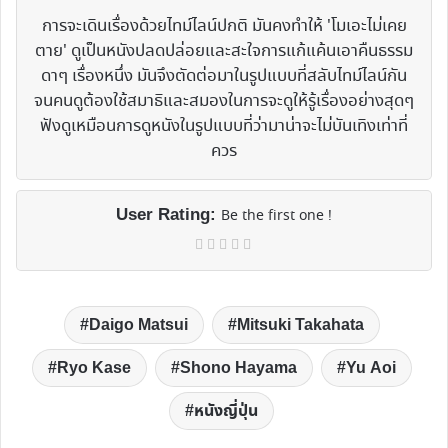
การจะเดินเรื่องด้วยไทม์ไลน์ปกติ มันคงทำให้ 'โมเอะไม่เคย
ตาย' ดูเป็นหนังปลดปล่อยและสะใจการแก้แค้นเอาคืนธรรม
ดาๆ เรื่องหนึ่ง มันจึงตัดต่อมาในรูปแบบที่สลับไทม์ไลน์กัน
จนคนดูต้องใช้สมาธิและสมองในการจะดูให้รู้เรื่องอย่างสุดๆ
ฟังดูเหมือนการดูหนังในรูปแบบที่ว่ามาน่าจะไม่บันเทิงเท่าที่
ควร
User Rating:
Be the first one !
Daigo Matsui
Mitsuki Takahata
Ryo Kase
Shono Hayama
Yu Aoi
หนังญี่ปุ่น