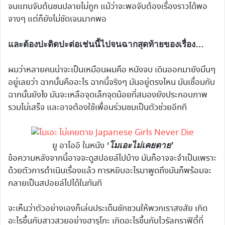
จนแทบจับต้นชนปลายไม่ถูก แม้ว่าจะพอจับต้องเรื่องราวได้พอ
จางๆ แต่ก็ยังไม่ชัดเจนมากพอ
และต้องปะติดปะต่อเช่นนี้ไปจนฉากสุดท้ายของเรื่อง…
ผมว่าหลายคนน่าจะเป็นเหมือนผมคือ หนังจบ เดินออกมายังมึนๆ
อยู่เลยว่า ฉากนั้นคืออะไร ฉากนี้จริงๆ มันอยู่ตรงไหน มันเชื่อมกับ
ฉากนั้นยังไง มันจะเหลือจุดเล็กจุดน้อยที่สมองยังประกอบภาพ
รวมไม่เสร็จ และอาจต้องใช้เพื่อนร่วมชมเป็นตัวช่วยอีกที
ยู อาโออิ ในหนัง
‘โมเอะไม่เคยตาย’
ข้อความหลังจากนี้อาจจะดูสปอยล์ไปบ้าง มันก็อาจจะจำเป็นเพราะ
ด้วยตัวการดำเนินเรื่องแล้ว การหยิบอะไรมาพูดถึงมันก็พร้อมจะ
กลายเป็นสปอยล์ไปได้ในทันที
จะเห็นว่าตัวอย่างเองก็เล่นประเด็นชักชวนให้พวกเราสงสัย เกิด
อะไรขึ้นกับสาวสวยอย่างฮารุโกะ เกิดอะไรขึ้นกับไวรัลกราฟิตี้ที่