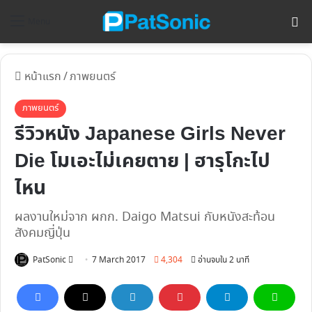
ค้
Menu
หน้าแรก
/
ภาพยนตร์
ภาพยนตร์
รีวิวหนัง Japanese Girls Never
Die โมเอะไม่เคยตาย | ฮารุโกะไป
ไหน
ผลงานใหม่จาก ผกก. Daigo Matsui กับหนังสะท้อน
สังคมญี่ปุ่น
Follow
PatSonic
7 March 2017
4,304
อ่านจบใน 2 นาที
on
X