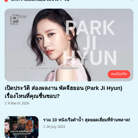
คนบันเทิง
เปิดประวัติ ส่องผลงาน พัคจีฮยอน (Park Ji Hyun)
เรื่องไหนที่คุณชื่นชอบ?
9 March 2026
รวม 10 หนังเรือดำน้ำ สุดยอดเยี่ยมที่ห้ามพลาด!
26 July 2023