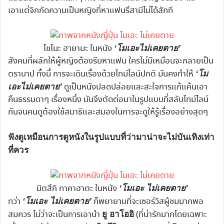
เอาแต่จิกกัดความเป็นหญิงที่หาแฟนรึสามีไม่ได้สักที
โชโนะ ฮายามะ ในหนัง
‘โมเอะไม่เคยตาย’
สังคมที่ผลักให้ผู้หญิงต้องรีบหาแฟน ใครไม่มีเหมือนจะกลายเป็น
ตราบาป ทั้งนี้ การจะเดินเรื่องด้วยไทม์ไลน์ปกติ มันคงทำให้
‘โม
ดูเป็นหนังปลดปล่อยและสะใจการแก้แค้นเอา
เอะไม่เคยตาย’
คืนธรรมดาๆ เรื่องหนึ่ง มันจึงตัดต่อมาในรูปแบบที่สลับไทม์ไลน์
กันจนคนดูต้องใช้สมาธิและสมองในการจะดูให้รู้เรื่องอย่างสุดๆ
ฟังดูเหมือนการดูหนังในรูปแบบที่ว่ามาน่าจะไม่บันเทิงเท่า
ที่ควร
มิตสึกิ ทาคาฮาตะ ในหนัง
‘โมเอะ ไม่เคยตาย’
ทว่า
ก็พยายามที่จะเซอร์วิสผู้ชมมากพอ
‘โมเอะ ไม่เคยตาย’
สมควร ไม่ว่าจะเป็นการเอานำ
(ที่น่ารักมากโดยเฉพาะ
ยู อาโออิ