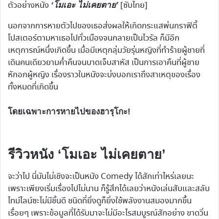
ตัวอย่างหนัง
[ซับไทย]
‘โมเอะ ไม่เคยตาย’
นอกจากการหายตัวไปของเธอส่งผลให้เกิดกระแสพ่นกราฟิตี้
โปสเตอร์ตามหาเธอไปทั่วเมืองจนกลายเป็นไวรัล ก็มีอีก
เหตุการณ์หนึ่งเกิดขึ้น เมื่อมีเหตุกลุ่มวัยรุ่นหญิงที่ทำร้ายผู้ชายที่
เดินคนเดียวยามค่ำคืนจนบาดเจ็บสาหัส เป็นการเอาคืนที่ผู้ชาย
หักอกผู้หญิง เรื่องราวในหนังจะบ่งบอกเราถึงสาเหตุของเรื่อง
ทั้งหมดที่เกิดขึ้น​
โดยเฉพาะการหายไปของฮารุโกะ!
รีวิวหนัง ‘โมเอะ ไม่เคยตาย’
จะว่าไป นี่มันไม่เชิงจะเป็นหนัง Comedy ได้สักเท่าไหร่เลยนะ
เพราะเพียงเริ่มเรื่องไปไม่นาน ก็รู้สึกได้เลยว่าหนังเล่นสับและสลับ
ไทม์ไลน์ซะไม่มีชิ้นดี ชนิดที่ยิ่งดูก็ยิ่งใช้พลังงานสมองมากขึ้น
เรื่อยๆ เพราะข้อมูลที่ได้รับมาจะไม่มีอะไรสมบูรณ์สักอย่าง ขาดวิ่น