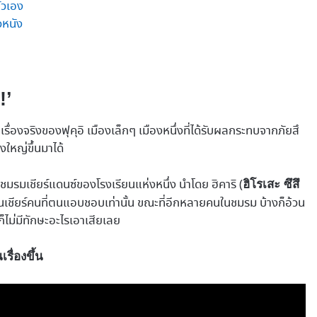
ัวเอง
ัวหนัง
!’
เรื่องจริงของฟุคุอิ เมืองเล็กๆ เมืองหนึ่งที่ได้รับผลกระทบจากภัยสึ
งใหญ่ขึ้นมาได้
ชมรมเชียร์แดนซ์ของโรงเรียนแห่งหนึ่ง นำโดย ฮิคาริ (
ฮิโรเสะ ซึสึ
ไปยืนเชียร์คนที่ตนแอบชอบเท่านั้น ขณะที่อีกหลายคนในชมรม บ้างก็อ้วน
ก็ไม่มีทักษะอะไรเอาเสียเลย
รื่องขึ้น