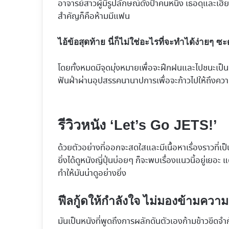
อาจารย์สาวผู้มีรูปลักษณ์ดั่งป้าคนหนึ่ง เธอดุและเฮี้
สำคัญก็คือห้ามมีแฟน
ไอ้ข้อสุดท้าย นี่ก็ไม่ใช่อะไรที่จะทำได้ง่ายๆ ซะ
โดยทั้งหมดมีจุดมุ่งหมายเพื่อจะฝึกฝนและไปชนะเป็น
ฟันฝ่าผ่านอุปสรรคนานาปการเพื่อจะก้าวไปให้ถึงความ
รีวิวหนัง ‘Let’s Go JETS!’
ด้วยตัวอย่างที่ออกจะสดใสและมีเนื้อหาเรื่องราวที่เ
ยิ่งได้ดูหนังญี่ปุ่นบ่อยๆ ก็จะพบเรื่องแนวนี้อยู่เยอะ
ทำให้มันน่าดูอย่างยิ่ง
ฟีลกู้ดให้กำลังใจ ไม่มองข้ามคว
มันเป็นหนังที่พูดถึงการผลักดันตัวเองก้ามข้าวขีดจ