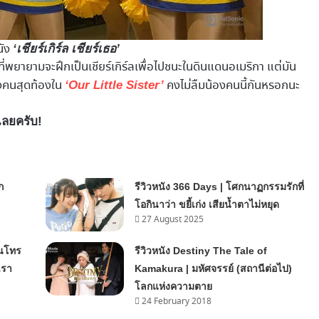
ัง
‘เชียร์เกิร์ล เชียร์เธอ’
อยที่พยายามจะฝึกเป็นเชียร์เกิร์ลเพื่อไปชนะในดินแดนอเมริกา แต่มัน
องคนสุดท้องใน
คงไม่ลืมน้องคนนี้กันหรอกนะ
‘Our Little Sister’
เลยครับ!
ก
รีวิวหนัง 366 Days | โศกนาฏกรรมรักที่
โอกินาว่า ขยี้เก่ง เสียน้ำตาไม่หยุด
27 August 2025
ินโทร
รีวิวหนัง Destiny The Tale of
เรา
Kamakura | มหัศจรรย์ (สถานีต่อไป)
โลกแห่งความตาย
24 February 2018