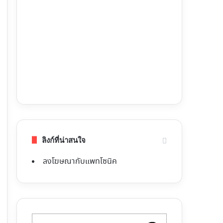
ลิงก์ที่น่าสนใจ
ลงโฆษณากับแพทโซนิค