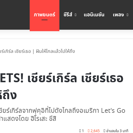
ภาพยนตร์
ซีรีส์
แอนิเมชัน
เพลง
ร์เกิร์ล เชียร์เธอ | ฝันให้ไกลแล้วไปให้ถึง
ETS! เชียร์เกิร์ล เชียร์เธอ
้ถึง
เชียร์เกิร์ลจากฟุคุอิที่ไปดังไกลถึงอเมริกา Let's Go
ี่นำแสดงโดย ฮิโรเสะ ซึสิ
1
2,645
อ่านจบใน 3 นาที