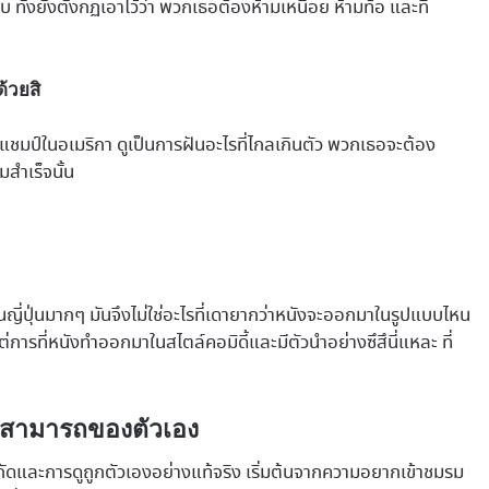
ยบ ทั้งยังตั้งกฏเอาไว้ว่า พวกเธอต้องห้ามเหนื่อย ห้ามท้อ และที่
ด้วยสิ
แชมป์ในอเมริกา ดูเป็นการฝันอะไรที่ไกลเกินตัว พวกเธอจะต้อง
สำเร็จนั้น
ป็นญี่ปุ่นมากๆ มันจึงไม่ใช่อะไรที่เดายากว่าหนังจะออกมาในรูปแบบไหน
 แต่การที่หนังทำออกมาในสไตล์คอมิดี้และมีตัวนำอย่างซึสึนี่แหละ ที่
ามสามารถของตัวเอง
ำกัดและการดูถูกตัวเองอย่างแท้จริง เริ่มต้นจากความอยากเข้าชมรม