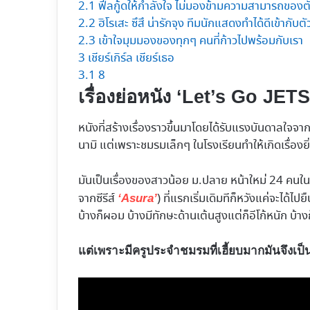
2.1
ฟีลกู้ดให้กำลังใจ ไม่มองข้ามความสามารถของต
2.2
ฮิโรเสะ ซึสึ น่ารักจุง ทีมนักแสดงทำได้ดีเข้ากับต
2.3
เข้าใจมุมมองของทุกๆ คนที่ก้าวไปพร้อมกับเรา
3
เชียร์เกิร์ล เชียร์เธอ
3.1
8
เรื่องย่อหนัง ‘Let’s Go JETS
หนังที่สร้างเรื่องราวขึ้นมาโดยได้รับแรงบันดาลใจจาก
นามิ แต่เพราะชมรมเล็กๆ ในโรงเรียนทำให้เกิดเรื่องยิ่
มันเป็นเรื่องของสาวน้อย ม.ปลาย หน้าใหม่ 24 คนใน
จากซีรีส์
) ที่แรกเริ่มเดิมทีก็หวังแค่จะได้
‘Asura’
บ้างก็ผอม บ้างมีทักษะด้านเต้นสูงแต่ก็อีโก้หนัก บ้าง
แต่เพราะมีครูประจำชมรมที่เฮี้ยบมากมันจึงเป็นเ