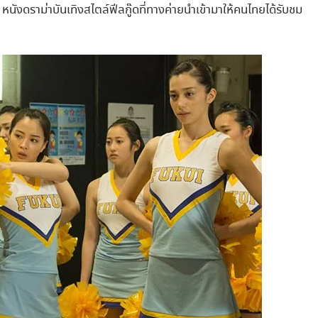
หนังดราม่าบันเทิงสไตล์ฟีลกู๊ดที่ทางค่ายนำเข้ามาให้คนไทยได้รับชม