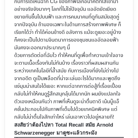
กับการได้เห็นฉาก CG ของภาพโลกอนาคตที่ใส่เข้ามา
อย่างจริงจังมากๆ โลกที่ไม่ใช่ปัจจุบัน แออัดยัดเยียด
ขยายกันขึ้นไปบนฟ้า และการคมนาคมที่ดูทันสมัยสุดกู่
จากปัจจุบัน ถ้ามองเฉพาะในด้านการสร้างภาพพิเศษ ก็
เรียกได้ว่า ทำได้ค่อนข้างดี อลังการ แม้จะดูเยอะอยู่บ้าง
ก็คงจะเป็นไปตามจินตนาการของชุมชนแออัดลอยฟ้า
มันคงจะออกมาประมาณๆ นี้
ด้วยการตัดต่อที่ฉับไว ทำให้คนที่ดูเพื่อทำความเข้าใจอาจ
จะตามเนื้อเรื่องทันไม่ทันบ้าง เรื่องราวที่ผสมผสานกัน
ระหว่างเทคโนโลยีที่ล้ำสมัย กับการเมืองที่ยังไม่ต่างไป
จากอดีต ดูเป็นพล็อตที่น่าจะเล่นอะไรได้มากและพูดถึง
แง่มุมน่าสนใจได้เยอะ หากแต่ฉากการต่อสู้ที่เรื่อยเปื่อย
กลับไม่ทำให้คนดูรู้สึกสนุกลุ้นได้มากนัก ผมยังแปลกใจ
ตัวเองเหมือนกันว่า ภาพที่เห็นดูจะน่าตื่นตาดี เน้นบู๊แอ็
คชั่นประกอบไปกับภาพที่เต็มไปด้วยเทคนิคพิเศษ แต่
กลับไม่น่าตื่นใจสักเท่าไหร่ เล่นเอาหาวไปอยู่หลายที!
สงสัยว่าต้องไปหา Total Recall สมัย Arnold
Schwarzenegger มาดูซะแล้วกระมัง