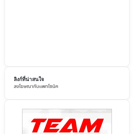
ลิงก์ที่น่าสนใจ
ลงโฆษณากับแพทโซนิค