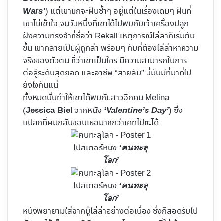
) แต่เขามักจะฝันซ้ำๆ อยู่แต่ในเรื่องเดิมๆ ฝันที่
Wars’
เขาไม่เข้าใจ จนวันหนึ่งที่เขาได้ไปพบกับเจ้าเครื่องปลูก
ฝังความทรงจำที่ชื่อว่า Rekall เหตุการณ์ไล่ลาก็เริ่มต้น
ขึ้น เขากลายเป็นผู้ถูกล่า พร้อมๆ กับที่ต้องไล่ล่าหาความ
จริงของตัวตน ที่ว่าเขาเป็นใคร มีความสามารถในการ
ต่อสู้ระดับสุดยอด และอาชีพ “สายลับ” นี่มันมีที่มาที่ไป
ยังไงกันแน่
ทั้งหมดนั่นทำให้เขาได้พบกับสาวอีกคน Melina
(
จากหนัง
) ซึ่ง
Jessica Biel
‘Valentine’s Day’
แปลกที่ผมกลับชอบเธอมากกว่าเคทไปซะได้
โปสเตอร์หนัง
‘ฅนทะลุ
โลก’
โปสเตอร์หนัง
‘ฅนทะลุ
โลก’
หนังพยายามใส่ฉากบู๊ไล่ล่าอย่างต่อเนื่อง ซึ่งก็สอดรับไป