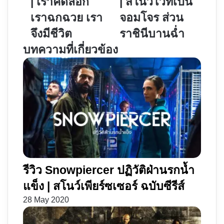
| เราคัดลอก
| สโนว์ไวท์เป็น
047
Mirror
เราฉกฉวย เรา
จอมโจร ส่วน
แต่
|
เพียง
ส
จึงมีชีวิต
ราชินีบานฉ่ำ
ผู้
โนว์
บทความที่เกี่ยวข้อง
เดียว
ไวท์
|
เป็น
เรา
จอม
คัด
โจร
ลอก
ส่วน
เรา
ราชินี
ฉกฉวย
บาน
เรา
ฉ่ำ
จึง
มี
รีวิว Snowpiercer ปฏิวัติฝ่านรกน้ำ
ชีวิต
แข็ง | สโนว์เพียร์ซเซอร์ ฉบับซีรีส์
28 May 2020