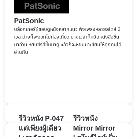
PatSonic
บล็อกเกอร์ผู้ชอบดูหนังหลากแนว ฟังเพลงหลายสไตล์ มี
เวลาว่างก็จะออกไปท่องเที่ยว บางเวลาก็หยิบหนังสือขึ้น
มาอ่าน หยิบซีรีส์ขึ้นมาดู แล้วก็จะหยิบมาเขียนให้ทุกคนได้
อ่านกัน
Website
Facebook
X
YouTube
Instagram
รีวิว
รีวิว
รีวิวหนัง P-047
รีวิวหนัง
หนัง
หนัง
แต่เพียงผู้เดียว
Mirror Mirror
P-
Mirror