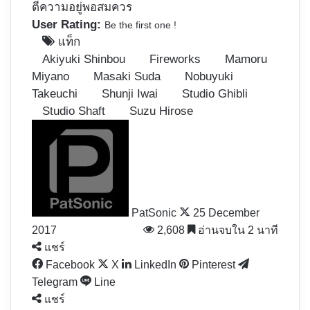
ตีความอยู่พอสมควร
User Rating:
Be the first one !
แท็ก
Akiyuki Shinbou
Fireworks
Mamoru
Miyano
Masaki Suda
Nobuyuki
Takeuchi
Shunji Iwai
Studio Ghibli
Studio Shaft
Suzu Hirose
Follow
on
X
PatSonic
25 December
2017
2,608
อ่านจบใน 2 นาที
แชร์
Facebook
X
LinkedIn
Pinterest
Telegram
Line
แชร์