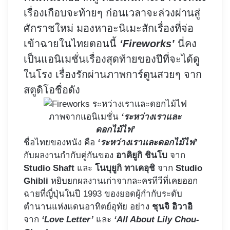
เรื่องเกือบจะท้ายๆ ก่อนเวลาจะล่วงผ่านสู่
ศักราชใหม่ มองหาอะนิเมะสักเรื่องที่จ่อ
เข้าฉายในไทยตอนนี้
‘Fireworks’
นี่คง
เป็นแอนิเมชั่นเรื่องสุดท้ายของปีที่จะได้ดู
ในโรง เรื่องรักผ่านภาพการ์ตูนสวยๆ จาก
สตูดิโอชื่อดัง
ภาพจากแอนิเมชั่น
‘ระหว่างเราและ
ดอกไม้ไฟ’
ชื่อไทยของหนัง คือ
‘ระหว่างเราและดอกไม้ไฟ’
กับผลงานกำกับคู่กันของ
อาคิยูกิ ชินโบ
จาก
Studio Shaft
และ
โนบุยูกิ ทาเคอุชิ
จาก
Studio
Ghibli
หยิบยกผลงานเก่าจากละครทีวีที่เคยออก
ฉายที่ญี่ปุ่นในปี 1993 ของยอดผู้กำกับระดับ
ตำนานแห่งแดนอาทิตย์อุทัย อย่าง
ชุนจิ อิวาอิ
จาก
‘Love Letter’
และ
‘All About Lily Chou-