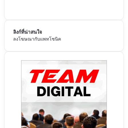
ลิงก์ที่น่าสนใจ
ลงโฆษณากับแพทโซนิค