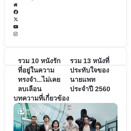
Website
Facebook
X
YouTube
Instagram
รวม
รวม 10 หนังรัก
รวม
รวม 13 หนังที่
10
13
ที่อยู่ในความ
ประทับใจของ
หนัง
หนัง
ทรงจำ...ไม่เคย
นายแพท
รัก
ที่
ลบเลือน
ประจำปี 2560
ที่
ประทับ
อยู่
ใจ
บทความที่เกี่ยวข้อง
ใน
ของ
ความ
นาย
ทรง
แพท
จำ...ไม่
ประจำ