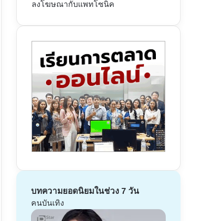
ลงโฆษณากับแพทโซนิค
บทความยอดนิยมในช่วง 7 วัน
คนบันเทิง