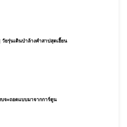
| วัยรุ่นเดินป่าล้างคำสาปสุดเฮี้ยน
ที่แทบจะถอดแบบมาจากการ์ตูน