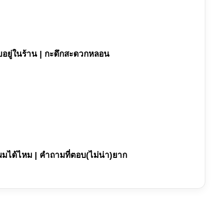
บอยู่ในร้าน | กะดึกสะดวกหลอน
ักผมได้ไหม | คำถามที่ตอบ(ไม่น่า)ยาก