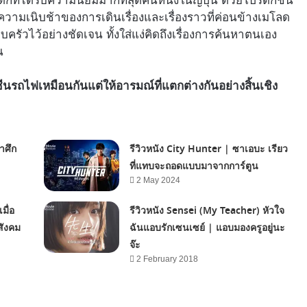
กที่ได้รับความนิยมมากที่สุดคนหนึ่งในญี่ปุ่น ด้วยโปรดักชัน
ความเนิบช้าของการเดินเรื่องและเรื่องราวที่ค่อนข้างเมโลด
ครัวไว้อย่างชัดเจน ทั้งใส่แง่คิดถึงเรื่องการค้นหาตนเอง
น
ีนรถไฟเหมือนกันแต่ให้อารมณ์ที่แตกต่างกันอย่างสิ้นเชิง
าศึก
รีวิวหนัง City Hunter | ซาเอบะ เรียว
ที่แทบจะถอดแบบมาจากการ์ตูน
2 May 2024
มื่อ
รีวิวหนัง Sensei (My Teacher) หัวใจ
สังคม
ฉันแอบรักเซนเซย์ | แอบมองครูอยู่นะ
จ๊ะ
2 February 2018