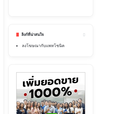
ลิงก์ที่น่าสนใจ
ลงโฆษณากับแพทโซนิค