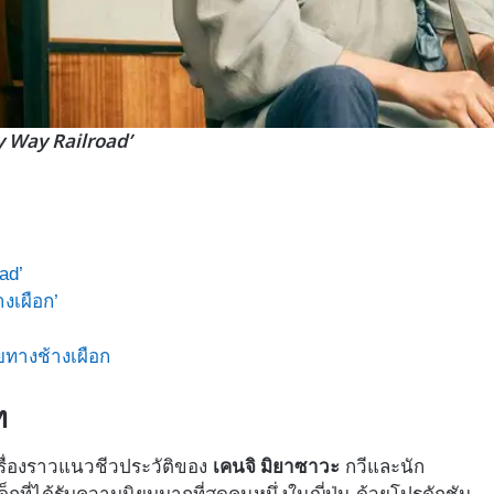
y Way Railroad’
ad’
งเผือก’
ยทางช้างเผือก
ท
เคนจิ มิยาซาวะ
เรื่องราวแนวชีวประวัติของ
กวีและนัก