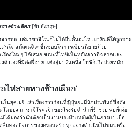
ทางช้างเผือก’
[ซับอังกฤษ]
จากพ่อ แต่มาซาจิโระก็ไม่ได้บีบคั้นอะไร เขายินดีให้ลูกชาย
ยสนใจ แม้เคนจิจะชื่นชอบในการเขียนนิยายด้วย
เรื่องใหม่ๆ ได้เสมอ ขณะที่โทชิเป็นหญิงสาวที่ฉลาดและ
ัวเองที่มีต่อพี่ชาย แต่อยู่มาวันหนึ่ง โทชิก็เกิดป่วยหนัก
นรถไฟสายทางช้างเผือก’
นในยุคเมจิ เล่าเรื่องราวก่อนที่ญี่ปุ่นจะมีนักประพันธ์ชื่อดัง
โตของ มาซาจิโระ เจ้าของโรงรับจำนำที่ร่ำรวย พ่อที่เห่อ
ม่ได้มองว่านั่นต้องเป็นงานของฝ่ายหญิงผู้เป็นภรรยา เมื่อ
คนโตสืบทอดกิจการของครอบครัว ทุกอย่างดำเนินไปขนบหรือ