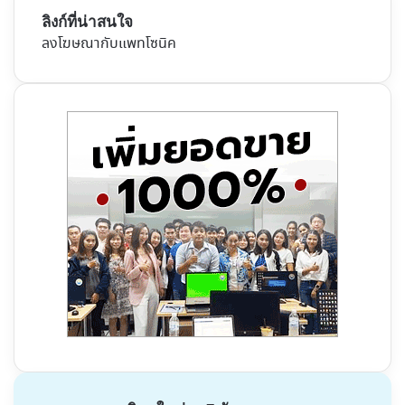
ลิงก์ที่น่าสนใจ
ลงโฆษณากับแพทโซนิค