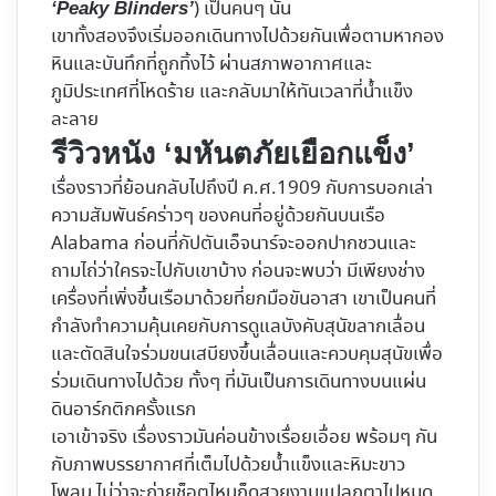
) เป็นคนๆ นั้น
‘Peaky Blinders’
เขาทั้งสองจึงเริ่มออกเดินทางไปด้วยกันเพื่อตามหากอง
หินและบันทึกที่ถูกทิ้งไว้ ผ่านสภาพอากาศและ
ภูมิประเทศที่โหดร้าย และกลับมาให้ทันเวลาที่น้ำแข็ง
ละลาย
รีวิวหนัง ‘มหันตภัยเยือกแข็ง’
เรื่องราวที่ย้อนกลับไปถึงปี ค.ศ.1909 กับการบอกเล่า
ความสัมพันธ์คร่าวๆ ของคนที่อยู่ด้วยกันบนเรือ
Alabama ก่อนที่กัปตันเอ็จนาร์จะออกปากชวนและ
ถามไถ่ว่าใครจะไปกับเขาบ้าง ก่อนจะพบว่า มีเพียงช่าง
เครื่องที่เพิ่งขึ้นเรือมาด้วยที่ยกมือขันอาสา เขาเป็นคนที่
กำลังทำความคุ้นเคยกับการดูแลบังคับสุนัขลากเลื่อน
และตัดสินใจร่วมขนเสบียงขึ้นเลื่อนและควบคุมสุนัขเพื่อ
ร่วมเดินทางไปด้วย ทั้งๆ ที่มันเป็นการเดินทางบนแผ่น
ดินอาร์กติกครั้งแรก
เอาเข้าจริง เรื่องราวมันค่อนข้างเรื่อยเอื่อย พร้อมๆ กัน
กับภาพบรรยากาศที่เต็มไปด้วยน้ำแข็งและหิมะขาว
โพลน ไม่ว่าจะถ่ายช็อตไหนก็ดูสวยงามแปลกตาไปหมด